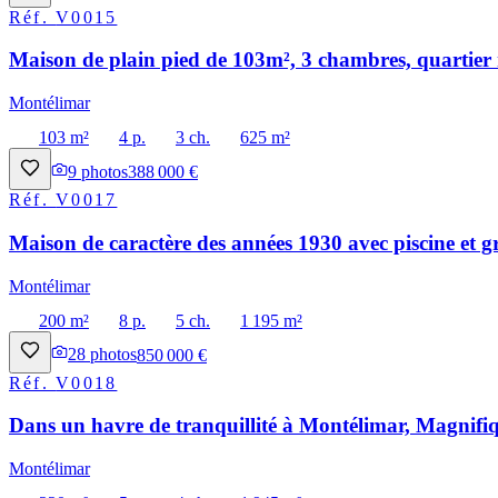
Réf.
V0015
Maison de plain pied de 103m², 3 chambres, quartier 
Montélimar
103 m²
4 p.
3 ch.
625 m²
9
photos
388 000 €
Réf.
V0017
Maison de caractère des années 1930 avec piscine et g
Montélimar
200 m²
8 p.
5 ch.
1 195 m²
28
photos
850 000 €
Réf.
V0018
Dans un havre de tranquillité à Montélimar, Magnifiq
Montélimar