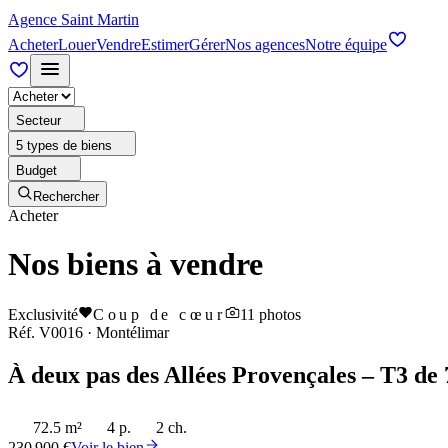
Agence Saint Martin
Acheter
Louer
Vendre
Estimer
Gérer
Nos agences
Notre équipe
Secteur
5 types de biens
Budget
Rechercher
Acheter
Nos biens à vendre
Exclusivité
Coup de cœur
11
photos
Réf.
V0016
·
Montélimar
À deux pas des Allées Provençales – T3 de 
72.5 m²
4 p.
2 ch.
230 900 €
Voir le bien