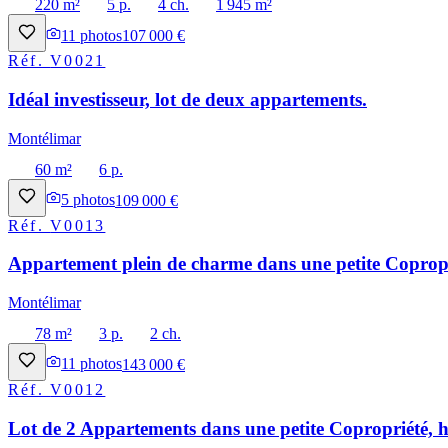
220 m²
5 p.
4 ch.
1 945 m²
11
photos
107 000 €
Réf.
V0021
Idéal investisseur, lot de deux appartements.
Montélimar
60 m²
6 p.
5
photos
109 000 €
Réf.
V0013
Appartement plein de charme dans une petite Copropri
Montélimar
78 m²
3 p.
2 ch.
11
photos
143 000 €
Réf.
V0012
Lot de 2 Appartements dans une petite Copropriété, h