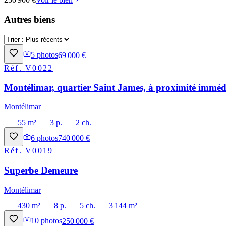
Autres biens
5
photos
69 000 €
Réf.
V0022
Montélimar, quartier Saint James, à proximité immédi
Montélimar
55 m²
3 p.
2 ch.
6
photos
740 000 €
Réf.
V0019
Superbe Demeure
Montélimar
430 m²
8 p.
5 ch.
3 144 m²
10
photos
250 000 €