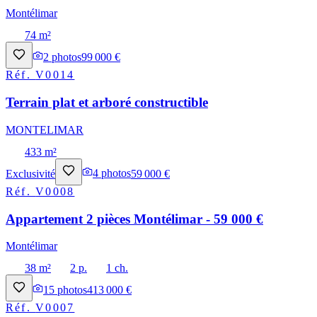
Montélimar
74 m²
2
photos
99 000 €
Réf.
V0014
Terrain plat et arboré constructible
MONTELIMAR
433 m²
Exclusivité
4
photos
59 000 €
Réf.
V0008
Appartement 2 pièces Montélimar - 59 000 €
Montélimar
38 m²
2 p.
1 ch.
15
photos
413 000 €
Réf.
V0007