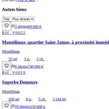
Autres biens
5
photos
69 000 €
Réf.
V0022
Montélimar, quartier Saint James, à proximité immédi
Montélimar
55 m²
3 p.
2 ch.
6
photos
740 000 €
Réf.
V0019
Superbe Demeure
Montélimar
430 m²
8 p.
5 ch.
3 144 m²
10
photos
250 000 €