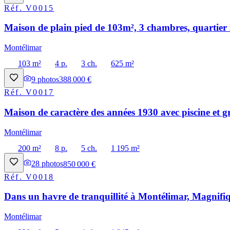
Réf.
V0015
Maison de plain pied de 103m², 3 chambres, quartier 
Montélimar
103 m²
4 p.
3 ch.
625 m²
9
photos
388 000 €
Réf.
V0017
Maison de caractère des années 1930 avec piscine et g
Montélimar
200 m²
8 p.
5 ch.
1 195 m²
28
photos
850 000 €
Réf.
V0018
Dans un havre de tranquillité à Montélimar, Magnifiq
Montélimar