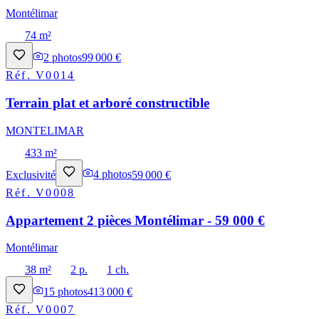
Montélimar
74 m²
2
photos
99 000 €
Réf.
V0014
Terrain plat et arboré constructible
MONTELIMAR
433 m²
Exclusivité
4
photos
59 000 €
Réf.
V0008
Appartement 2 pièces Montélimar - 59 000 €
Montélimar
38 m²
2 p.
1 ch.
15
photos
413 000 €
Réf.
V0007