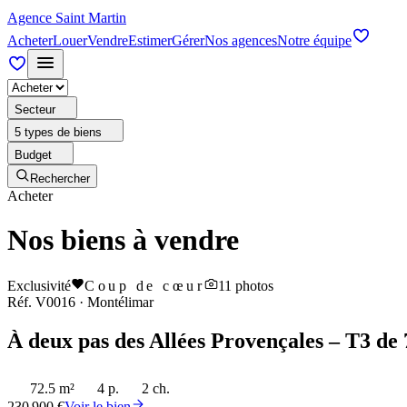
Agence Saint Martin
Acheter
Louer
Vendre
Estimer
Gérer
Nos agences
Notre équipe
Secteur
5 types de biens
Budget
Rechercher
Acheter
Nos biens à vendre
Exclusivité
Coup de cœur
11
photos
Réf.
V0016
·
Montélimar
À deux pas des Allées Provençales – T3 de 
72.5 m²
4 p.
2 ch.
230 900 €
Voir le bien