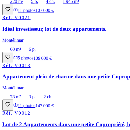
220 m²
5 p.
4 ch.
1 945 m²
11
photos
107 000 €
Réf.
V0021
Idéal investisseur, lot de deux appartements.
Montélimar
60 m²
6 p.
5
photos
109 000 €
Réf.
V0013
Appartement plein de charme dans une petite Copropri
Montélimar
78 m²
3 p.
2 ch.
11
photos
143 000 €
Réf.
V0012
Lot de 2 Appartements dans une petite Copropriété, h