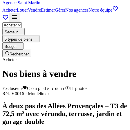
Agence Saint Martin
Acheter
Louer
Vendre
Estimer
Gérer
Nos agences
Notre équipe
Secteur
5 types de biens
Budget
Rechercher
Acheter
Nos biens à vendre
Exclusivité
Coup de cœur
11
photos
Réf.
V0016
·
Montélimar
À deux pas des Allées Provençales – T3 de
72,5 m² avec véranda, terrasse, jardin et
garage double