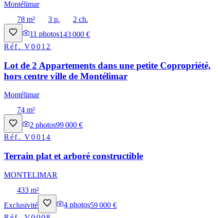
Montélimar
78 m²
3 p.
2 ch.
11
photos
143 000 €
Réf.
V0012
Lot de 2 Appartements dans une petite Copropriété,
hors centre ville de Montélimar
Montélimar
74 m²
2
photos
99 000 €
Réf.
V0014
Terrain plat et arboré constructible
MONTELIMAR
433 m²
Exclusivité
4
photos
59 000 €
Réf.
V0008