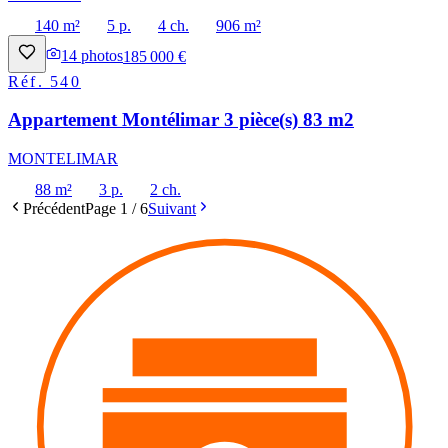
140 m²
5 p.
4 ch.
906 m²
14
photos
185 000 €
Réf.
540
Appartement Montélimar 3 pièce(s) 83 m2
MONTELIMAR
88 m²
3 p.
2 ch.
Précédent
Page
1
/
6
Suivant