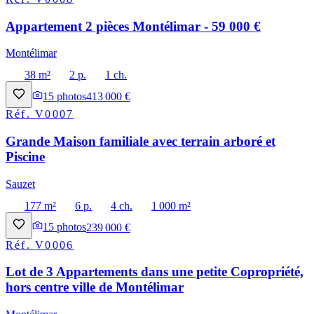
Appartement 2 pièces Montélimar - 59 000 €
Montélimar
38 m²
2 p.
1 ch.
15
photos
413 000 €
Réf.
V0007
Grande Maison familiale avec terrain arboré et
Piscine
Sauzet
177 m²
6 p.
4 ch.
1 000 m²
15
photos
239 000 €
Réf.
V0006
Lot de 3 Appartements dans une petite Copropriété,
hors centre ville de Montélimar