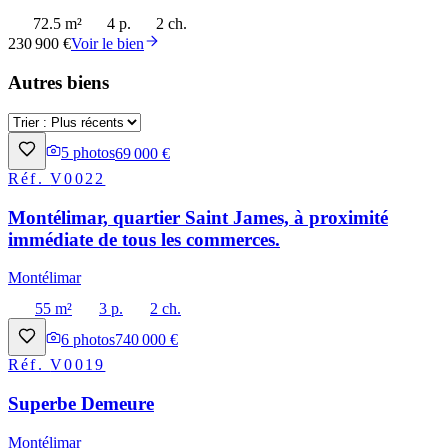
72.5 m²
4 p.
2 ch.
230 900 €
Voir le bien
Autres biens
5
photos
69 000 €
Réf.
V0022
Montélimar, quartier Saint James, à proximité
immédiate de tous les commerces.
Montélimar
55 m²
3 p.
2 ch.
6
photos
740 000 €
Réf.
V0019
Superbe Demeure
Montélimar