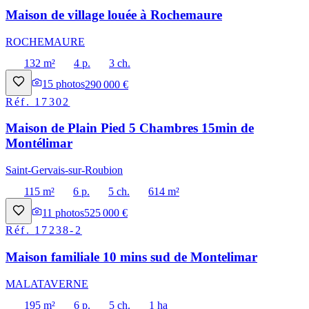
Maison de village louée à Rochemaure
ROCHEMAURE
132 m²
4 p.
3 ch.
15
photos
290 000 €
Réf.
17302
Maison de Plain Pied 5 Chambres 15min de
Montélimar
Saint-Gervais-sur-Roubion
115 m²
6 p.
5 ch.
614 m²
11
photos
525 000 €
Réf.
17238-2
Maison familiale 10 mins sud de Montelimar
MALATAVERNE
195 m²
6 p.
5 ch.
1 ha