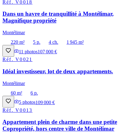
Réf.
V0018
Dans un havre de tranquillité à Montélimar,
Magnifique propriété
Montélimar
220 m²
5 p.
4 ch.
1 945 m²
11
photos
107 000 €
Réf.
V0021
Idéal investisseur, lot de deux appartements.
Montélimar
60 m²
6 p.
5
photos
109 000 €
Réf.
V0013
Appartement plein de charme dans une petite
Copropriété, hors centre ville de Montélimar