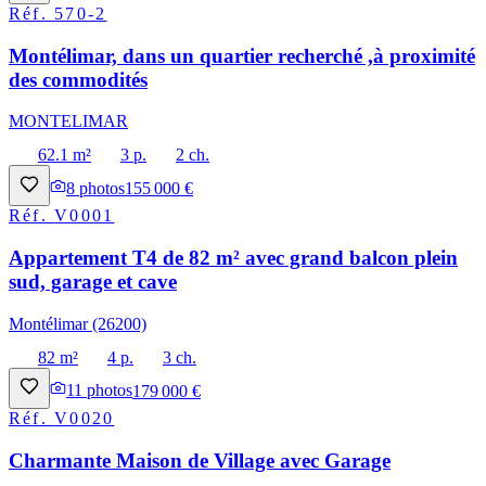
Réf.
570-2
Montélimar, dans un quartier recherché ,à proximité
des commodités
MONTELIMAR
62.1 m²
3 p.
2 ch.
8
photos
155 000 €
Réf.
V0001
Appartement T4 de 82 m² avec grand balcon plein
sud, garage et cave
Montélimar (26200)
82 m²
4 p.
3 ch.
11
photos
179 000 €
Réf.
V0020
Charmante Maison de Village avec Garage