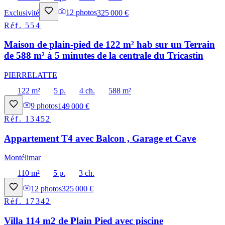
Exclusivité
12
photos
325 000 €
Réf.
554
Maison de plain-pied de 122 m² hab sur un Terrain
de 588 m² à 5 minutes de la centrale du Tricastin
PIERRELATTE
122 m²
5 p.
4 ch.
588 m²
9
photos
149 000 €
Réf.
13452
Appartement T4 avec Balcon , Garage et Cave
Montélimar
110 m²
5 p.
3 ch.
12
photos
325 000 €
Réf.
17342
Villa 114 m2 de Plain Pied avec piscine