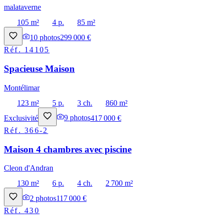
malataverne
105 m²
4 p.
85 m²
10
photos
299 000 €
Réf.
14105
Spacieuse Maison
Montélimar
123 m²
5 p.
3 ch.
860 m²
Exclusivité
9
photos
417 000 €
Réf.
366-2
Maison 4 chambres avec piscine
Cleon d'Andran
130 m²
6 p.
4 ch.
2 700 m²
2
photos
117 000 €
Réf.
430