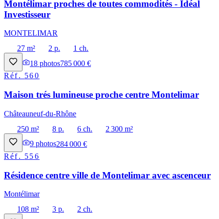
Montélimar proches de toutes commodités - Idéal
Investisseur
MONTELIMAR
27 m²
2 p.
1 ch.
18
photos
785 000 €
Réf.
560
Maison trés lumineuse proche centre Montelimar
Châteauneuf-du-Rhône
250 m²
8 p.
6 ch.
2 300 m²
9
photos
284 000 €
Réf.
556
Résidence centre ville de Montelimar avec ascenceur
Montélimar
108 m²
3 p.
2 ch.