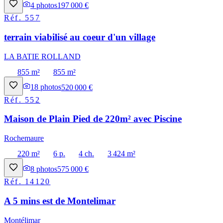
4
photos
197 000 €
Réf.
557
terrain viabilisé au coeur d'un village
LA BATIE ROLLAND
855 m²
855 m²
18
photos
520 000 €
Réf.
552
Maison de Plain Pied de 220m² avec Piscine
Rochemaure
220 m²
6 p.
4 ch.
3 424 m²
8
photos
575 000 €
Réf.
14120
A 5 mins est de Montelimar
Montélimar