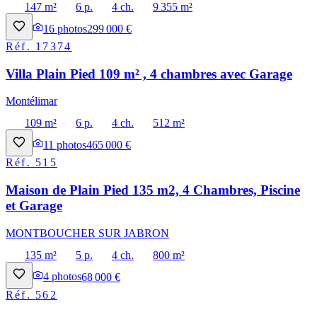
147 m²
6 p.
4 ch.
9 355 m²
16
photos
299 000 €
Réf.
17374
Villa Plain Pied 109 m² , 4 chambres avec Garage
Montélimar
109 m²
6 p.
4 ch.
512 m²
11
photos
465 000 €
Réf.
515
Maison de Plain Pied 135 m2, 4 Chambres, Piscine
et Garage
MONTBOUCHER SUR JABRON
135 m²
5 p.
4 ch.
800 m²
4
photos
68 000 €
Réf.
562