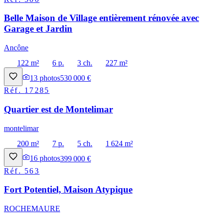
Belle Maison de Village entièrement rénovée avec
Garage et Jardin
Ancône
122 m²
6 p.
3 ch.
227 m²
13
photos
530 000 €
Réf.
17285
Quartier est de Montelimar
montelimar
200 m²
7 p.
5 ch.
1 624 m²
16
photos
399 000 €
Réf.
563
Fort Potentiel, Maison Atypique
ROCHEMAURE