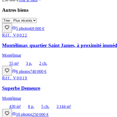
Autres biens
5
photos
69 000 €
Réf.
V0022
Montélimar, quartier Saint James, à proximité immédi
Montélimar
55 m²
3 p.
2 ch.
6
photos
740 000 €
Réf.
V0019
Superbe Demeure
Montélimar
430 m²
8 p.
5 ch.
3 144 m²
10
photos
250 000 €