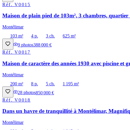
Réf.
V0015
Maison de plain pied de 103m², 3 chambres, quartier 
Montélimar
103 m²
4 p.
3 ch.
625 m²
9
photos
388 000 €
Réf.
V0017
Maison de caractère des années 1930 avec piscine et g
Montélimar
200 m²
8 p.
5 ch.
1 195 m²
28
photos
850 000 €
Réf.
V0018
Dans un havre de tranquillité à Montélimar, Magnifiq
Montélimar