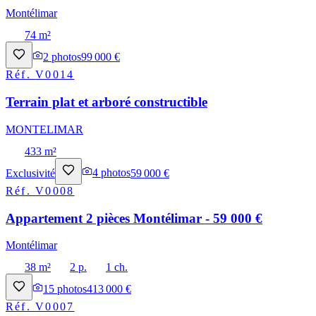
Montélimar
74 m²
2
photos
99 000 €
Réf.
V0014
Terrain plat et arboré constructible
MONTELIMAR
433 m²
Exclusivité
4
photos
59 000 €
Réf.
V0008
Appartement 2 pièces Montélimar - 59 000 €
Montélimar
38 m²
2 p.
1 ch.
15
photos
413 000 €
Réf.
V0007