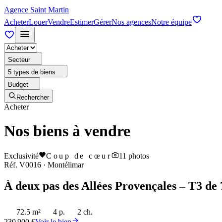
Agence Saint Martin
Acheter
Louer
Vendre
Estimer
Gérer
Nos agences
Notre équipe
Secteur
5 types de biens
Budget
Rechercher
Acheter
Nos biens à vendre
Exclusivité
Coup de cœur
11
photos
Réf.
V0016
·
Montélimar
À deux pas des Allées Provençales – T3 de 
72.5 m²
4 p.
2 ch.
230 900 €
Voir le bien