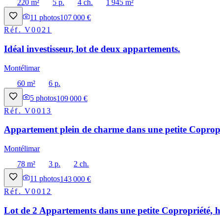
220 m²
5 p.
4 ch.
1 945 m²
11
photos
107 000 €
Réf.
V0021
Idéal investisseur, lot de deux appartements.
Montélimar
60 m²
6 p.
5
photos
109 000 €
Réf.
V0013
Appartement plein de charme dans une petite Copropri
Montélimar
78 m²
3 p.
2 ch.
11
photos
143 000 €
Réf.
V0012
Lot de 2 Appartements dans une petite Copropriété, h