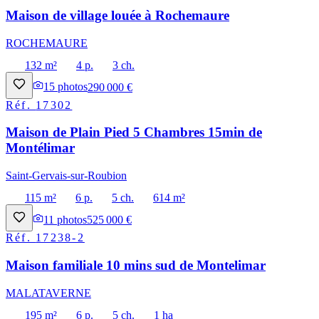
Maison de village louée à Rochemaure
ROCHEMAURE
132 m²
4 p.
3 ch.
15
photos
290 000 €
Réf.
17302
Maison de Plain Pied 5 Chambres 15min de
Montélimar
Saint-Gervais-sur-Roubion
115 m²
6 p.
5 ch.
614 m²
11
photos
525 000 €
Réf.
17238-2
Maison familiale 10 mins sud de Montelimar
MALATAVERNE
195 m²
6 p.
5 ch.
1 ha