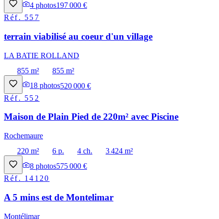
4
photos
197 000 €
Réf.
557
terrain viabilisé au coeur d'un village
LA BATIE ROLLAND
855 m²
855 m²
18
photos
520 000 €
Réf.
552
Maison de Plain Pied de 220m² avec Piscine
Rochemaure
220 m²
6 p.
4 ch.
3 424 m²
8
photos
575 000 €
Réf.
14120
A 5 mins est de Montelimar
Montélimar