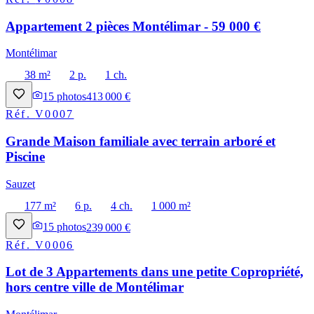
Appartement 2 pièces Montélimar - 59 000 €
Montélimar
38 m²
2 p.
1 ch.
15
photos
413 000 €
Réf.
V0007
Grande Maison familiale avec terrain arboré et
Piscine
Sauzet
177 m²
6 p.
4 ch.
1 000 m²
15
photos
239 000 €
Réf.
V0006
Lot de 3 Appartements dans une petite Copropriété,
hors centre ville de Montélimar