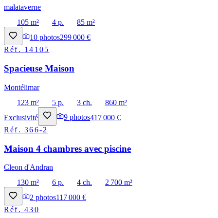
malataverne
105 m²
4 p.
85 m²
10
photos
299 000 €
Réf.
14105
Spacieuse Maison
Montélimar
123 m²
5 p.
3 ch.
860 m²
Exclusivité
9
photos
417 000 €
Réf.
366-2
Maison 4 chambres avec piscine
Cleon d'Andran
130 m²
6 p.
4 ch.
2 700 m²
2
photos
117 000 €
Réf.
430