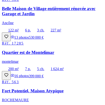
Belle Maison de Village entièrement rénovée avec
Garage et Jardin
Ancône
122 m²
6 p.
3 ch.
227 m²
13
photos
530 000 €
Réf.
17285
Quartier est de Montelimar
montelimar
200 m²
7 p.
5 ch.
1 624 m²
16
photos
399 000 €
Réf.
563
Fort Potentiel, Maison Atypique
ROCHEMAURE