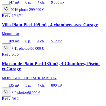
147 m²
6 p.
4 ch.
9 355 m²
16
photos
299 000 €
Réf.
17374
Villa Plain Pied 109 m² , 4 chambres avec Garage
Montélimar
109 m²
6 p.
4 ch.
512 m²
11
photos
465 000 €
Réf.
515
Maison de Plain Pied 135 m2, 4 Chambres, Piscine
et Garage
MONTBOUCHER SUR JABRON
135 m²
5 p.
4 ch.
800 m²
4
photos
68 000 €
Réf.
562