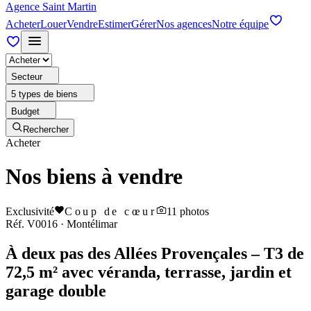
Agence Saint Martin
Acheter
Louer
Vendre
Estimer
Gérer
Nos agences
Notre équipe
Secteur
5 types de biens
Budget
Rechercher
Acheter
Nos biens à vendre
Exclusivité
Coup de cœur
11
photos
Réf.
V0016
·
Montélimar
À deux pas des Allées Provençales – T3 de
72,5 m² avec véranda, terrasse, jardin et
garage double