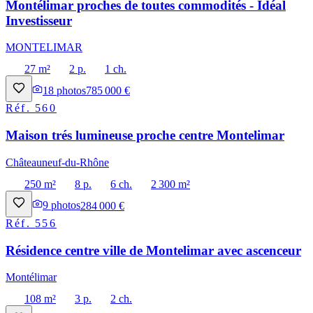
Montélimar proches de toutes commodités - Idéal
Investisseur
MONTELIMAR
27 m²
2 p.
1 ch.
18
photos
785 000 €
Réf.
560
Maison trés lumineuse proche centre Montelimar
Châteauneuf-du-Rhône
250 m²
8 p.
6 ch.
2 300 m²
9
photos
284 000 €
Réf.
556
Résidence centre ville de Montelimar avec ascenceur
Montélimar
108 m²
3 p.
2 ch.