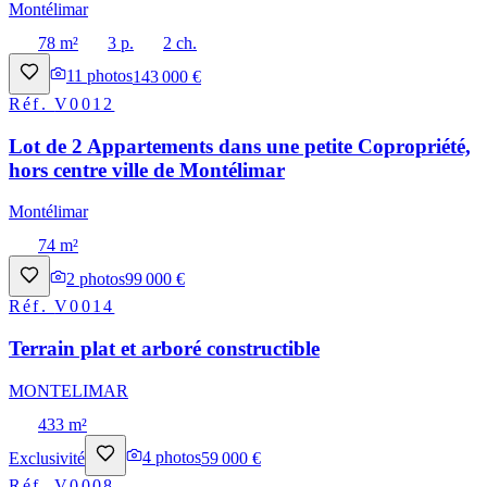
Montélimar
78 m²
3 p.
2 ch.
11
photos
143 000 €
Réf.
V0012
Lot de 2 Appartements dans une petite Copropriété,
hors centre ville de Montélimar
Montélimar
74 m²
2
photos
99 000 €
Réf.
V0014
Terrain plat et arboré constructible
MONTELIMAR
433 m²
Exclusivité
4
photos
59 000 €
Réf.
V0008