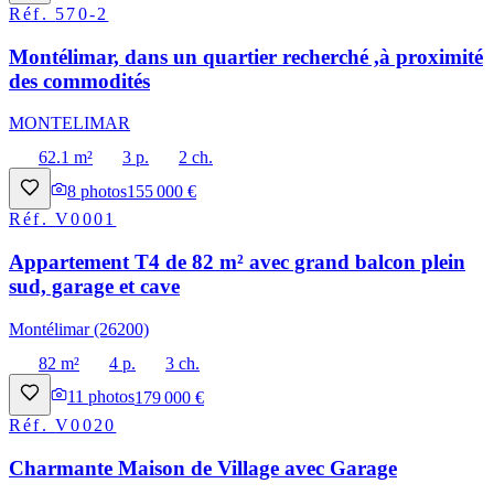
Réf.
570-2
Montélimar, dans un quartier recherché ,à proximité
des commodités
MONTELIMAR
62.1 m²
3 p.
2 ch.
8
photos
155 000 €
Réf.
V0001
Appartement T4 de 82 m² avec grand balcon plein
sud, garage et cave
Montélimar (26200)
82 m²
4 p.
3 ch.
11
photos
179 000 €
Réf.
V0020
Charmante Maison de Village avec Garage