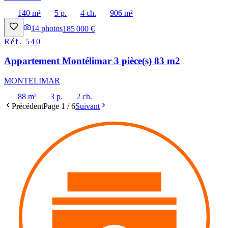
140 m²
5 p.
4 ch.
906 m²
14
photos
185 000 €
Réf.
540
Appartement Montélimar 3 pièce(s) 83 m2
MONTELIMAR
88 m²
3 p.
2 ch.
Précédent
Page
1
/
6
Suivant