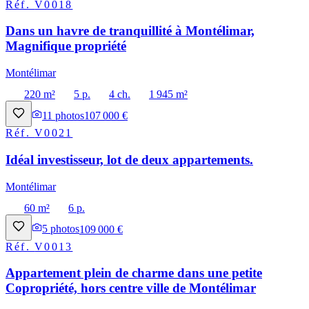
Réf.
V0018
Dans un havre de tranquillité à Montélimar,
Magnifique propriété
Montélimar
220 m²
5 p.
4 ch.
1 945 m²
11
photos
107 000 €
Réf.
V0021
Idéal investisseur, lot de deux appartements.
Montélimar
60 m²
6 p.
5
photos
109 000 €
Réf.
V0013
Appartement plein de charme dans une petite
Copropriété, hors centre ville de Montélimar