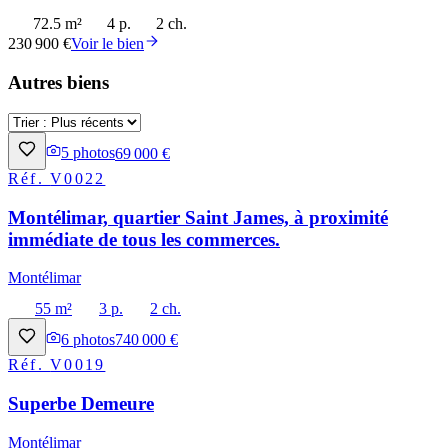
72.5 m²
4 p.
2 ch.
230 900 €
Voir le bien
Autres biens
5
photos
69 000 €
Réf.
V0022
Montélimar, quartier Saint James, à proximité
immédiate de tous les commerces.
Montélimar
55 m²
3 p.
2 ch.
6
photos
740 000 €
Réf.
V0019
Superbe Demeure
Montélimar