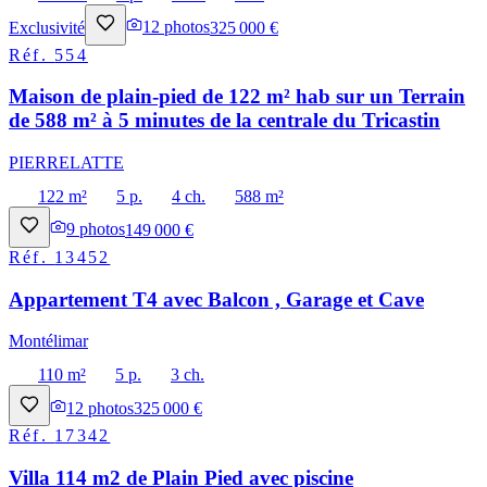
Exclusivité
12
photos
325 000 €
Réf.
554
Maison de plain-pied de 122 m² hab sur un Terrain
de 588 m² à 5 minutes de la centrale du Tricastin
PIERRELATTE
122 m²
5 p.
4 ch.
588 m²
9
photos
149 000 €
Réf.
13452
Appartement T4 avec Balcon , Garage et Cave
Montélimar
110 m²
5 p.
3 ch.
12
photos
325 000 €
Réf.
17342
Villa 114 m2 de Plain Pied avec piscine