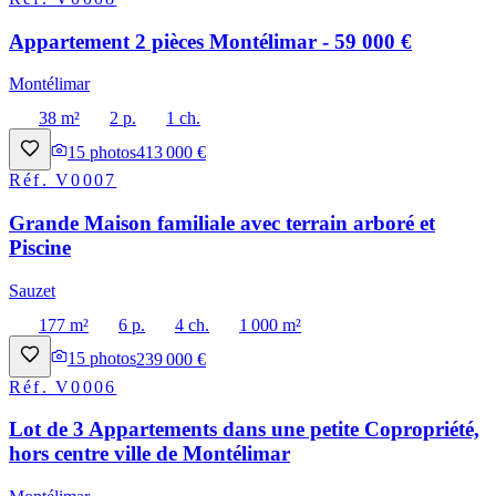
Appartement 2 pièces Montélimar - 59 000 €
Montélimar
38 m²
2 p.
1 ch.
15
photos
413 000 €
Réf.
V0007
Grande Maison familiale avec terrain arboré et
Piscine
Sauzet
177 m²
6 p.
4 ch.
1 000 m²
15
photos
239 000 €
Réf.
V0006
Lot de 3 Appartements dans une petite Copropriété,
hors centre ville de Montélimar