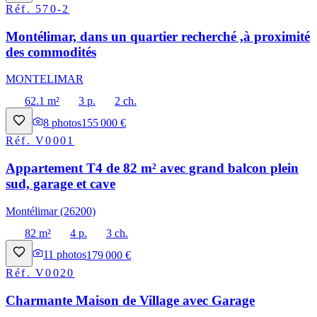
Réf.
570-2
Montélimar, dans un quartier recherché ,à proximité
des commodités
MONTELIMAR
62.1 m²
3 p.
2 ch.
8
photos
155 000 €
Réf.
V0001
Appartement T4 de 82 m² avec grand balcon plein
sud, garage et cave
Montélimar (26200)
82 m²
4 p.
3 ch.
11
photos
179 000 €
Réf.
V0020
Charmante Maison de Village avec Garage