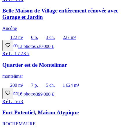
Belle Maison de Village entièrement rénovée avec
Garage et Jardin
Ancône
122 m²
6 p.
3 ch.
227 m²
13
photos
530 000 €
Réf.
17285
Quartier est de Montelimar
montelimar
200 m²
7 p.
5 ch.
1 624 m²
16
photos
399 000 €
Réf.
563
Fort Potentiel, Maison Atypique
ROCHEMAURE