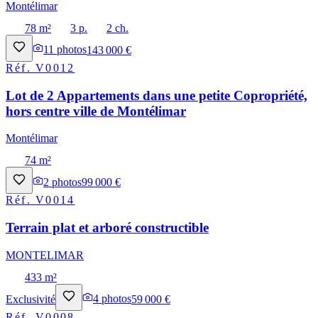
Montélimar
78 m²
3 p.
2 ch.
11
photos
143 000 €
Réf.
V0012
Lot de 2 Appartements dans une petite Copropriété,
hors centre ville de Montélimar
Montélimar
74 m²
2
photos
99 000 €
Réf.
V0014
Terrain plat et arboré constructible
MONTELIMAR
433 m²
Exclusivité
4
photos
59 000 €
Réf.
V0008