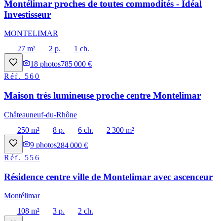
Montélimar proches de toutes commodités - Idéal
Investisseur
MONTELIMAR
27 m²
2 p.
1 ch.
18
photos
785 000 €
Réf.
560
Maison trés lumineuse proche centre Montelimar
Châteauneuf-du-Rhône
250 m²
8 p.
6 ch.
2 300 m²
9
photos
284 000 €
Réf.
556
Résidence centre ville de Montelimar avec ascenceur
Montélimar
108 m²
3 p.
2 ch.