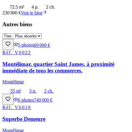
72.5 m²
4 p.
2 ch.
230 900 €
Voir le bien
Autres biens
5
photos
69 000 €
Réf.
V0022
Montélimar, quartier Saint James, à proximité
immédiate de tous les commerces.
Montélimar
55 m²
3 p.
2 ch.
6
photos
740 000 €
Réf.
V0019
Superbe Demeure
Montélimar