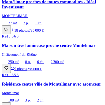
Montélimar proches de toutes commodités - Idéal
Investisseur
MONTELIMAR
27 m²
2 p.
1 ch.
18
photos
785 000 €
Réf.
560
Maison trés lumineuse proche centre Montelimar
Châteauneuf-du-Rhône
250 m²
8 p.
6 ch.
2 300 m²
9
photos
284 000 €
Réf.
556
Résidence centre ville de Montelimar avec ascenceur
Montélimar
108 m²
3 p.
2 ch.