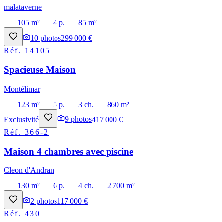
malataverne
105 m²
4 p.
85 m²
10
photos
299 000 €
Réf.
14105
Spacieuse Maison
Montélimar
123 m²
5 p.
3 ch.
860 m²
Exclusivité
9
photos
417 000 €
Réf.
366-2
Maison 4 chambres avec piscine
Cleon d'Andran
130 m²
6 p.
4 ch.
2 700 m²
2
photos
117 000 €
Réf.
430