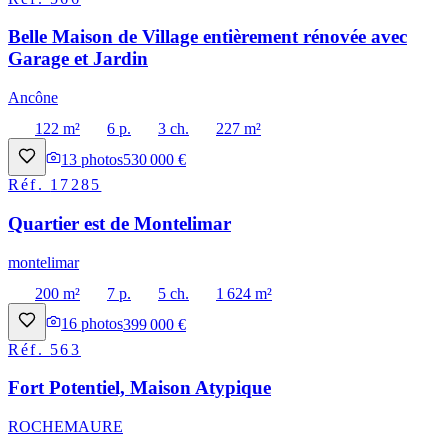
Belle Maison de Village entièrement rénovée avec
Garage et Jardin
Ancône
122 m²
6 p.
3 ch.
227 m²
13
photos
530 000 €
Réf.
17285
Quartier est de Montelimar
montelimar
200 m²
7 p.
5 ch.
1 624 m²
16
photos
399 000 €
Réf.
563
Fort Potentiel, Maison Atypique
ROCHEMAURE