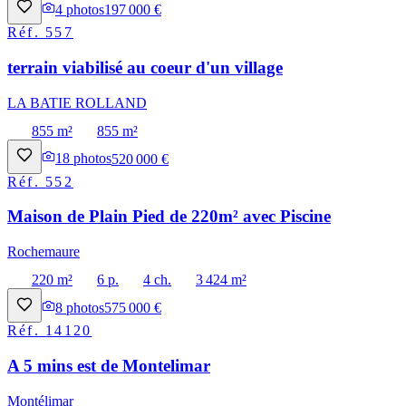
4
photos
197 000 €
Réf.
557
terrain viabilisé au coeur d'un village
LA BATIE ROLLAND
855 m²
855 m²
18
photos
520 000 €
Réf.
552
Maison de Plain Pied de 220m² avec Piscine
Rochemaure
220 m²
6 p.
4 ch.
3 424 m²
8
photos
575 000 €
Réf.
14120
A 5 mins est de Montelimar
Montélimar