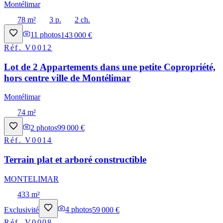
Montélimar
78 m²
3 p.
2 ch.
11
photos
143 000 €
Réf.
V0012
Lot de 2 Appartements dans une petite Copropriété,
hors centre ville de Montélimar
Montélimar
74 m²
2
photos
99 000 €
Réf.
V0014
Terrain plat et arboré constructible
MONTELIMAR
433 m²
Exclusivité
4
photos
59 000 €
Réf.
V0008