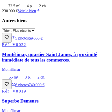
72.5 m²
4 p.
2 ch.
230 900 €
Voir le bien
Autres biens
5
photos
69 000 €
Réf.
V0022
Montélimar, quartier Saint James, à proximité
immédiate de tous les commerces.
Montélimar
55 m²
3 p.
2 ch.
6
photos
740 000 €
Réf.
V0019
Superbe Demeure
Montélimar