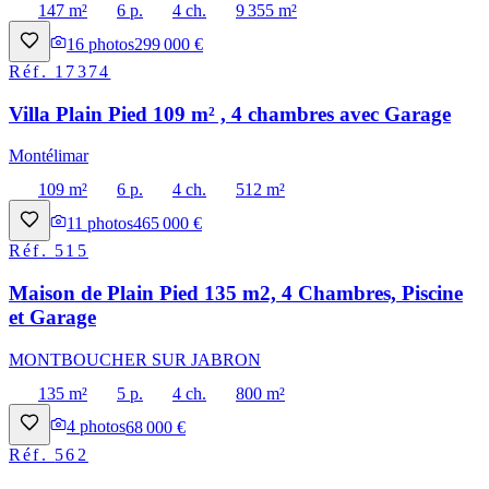
147 m²
6 p.
4 ch.
9 355 m²
16
photos
299 000 €
Réf.
17374
Villa Plain Pied 109 m² , 4 chambres avec Garage
Montélimar
109 m²
6 p.
4 ch.
512 m²
11
photos
465 000 €
Réf.
515
Maison de Plain Pied 135 m2, 4 Chambres, Piscine
et Garage
MONTBOUCHER SUR JABRON
135 m²
5 p.
4 ch.
800 m²
4
photos
68 000 €
Réf.
562