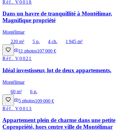
Réf.
V0018
Dans un havre de tranquillité à Montélimar,
Magnifique propriété
Montélimar
220 m²
5 p.
4 ch.
1 945 m²
11
photos
107 000 €
Réf.
V0021
Idéal investisseur, lot de deux appartements.
Montélimar
60 m²
6 p.
5
photos
109 000 €
Réf.
V0013
Appartement plein de charme dans une petite
Copropriété, hors centre ville de Montélimar