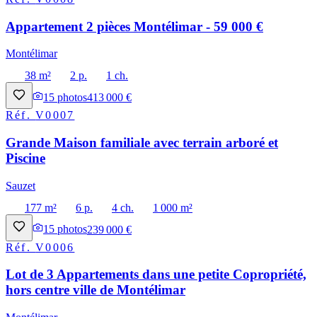
Appartement 2 pièces Montélimar - 59 000 €
Montélimar
38 m²
2 p.
1 ch.
15
photos
413 000 €
Réf.
V0007
Grande Maison familiale avec terrain arboré et
Piscine
Sauzet
177 m²
6 p.
4 ch.
1 000 m²
15
photos
239 000 €
Réf.
V0006
Lot de 3 Appartements dans une petite Copropriété,
hors centre ville de Montélimar