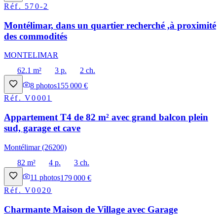
Réf.
570-2
Montélimar, dans un quartier recherché ,à proximité
des commodités
MONTELIMAR
62.1 m²
3 p.
2 ch.
8
photos
155 000 €
Réf.
V0001
Appartement T4 de 82 m² avec grand balcon plein
sud, garage et cave
Montélimar (26200)
82 m²
4 p.
3 ch.
11
photos
179 000 €
Réf.
V0020
Charmante Maison de Village avec Garage