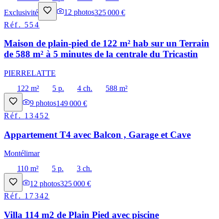
Exclusivité
12
photos
325 000 €
Réf.
554
Maison de plain-pied de 122 m² hab sur un Terrain
de 588 m² à 5 minutes de la centrale du Tricastin
PIERRELATTE
122 m²
5 p.
4 ch.
588 m²
9
photos
149 000 €
Réf.
13452
Appartement T4 avec Balcon , Garage et Cave
Montélimar
110 m²
5 p.
3 ch.
12
photos
325 000 €
Réf.
17342
Villa 114 m2 de Plain Pied avec piscine