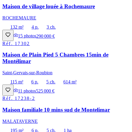
Maison de village louée à Rochemaure
ROCHEMAURE
132 m²
4 p.
3 ch.
15
photos
290 000 €
Réf.
17302
Maison de Plain Pied 5 Chambres 15min de
Montélimar
Saint-Gervais-sur-Roubion
115 m²
6 p.
5 ch.
614 m²
11
photos
525 000 €
Réf.
17238-2
Maison familiale 10 mins sud de Montelimar
MALATAVERNE
195 m²
6 p.
5 ch.
1 ha