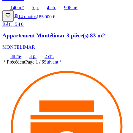
140 m²
5 p.
4 ch.
906 m²
14
photos
185 000 €
Réf.
540
Appartement Montélimar 3 pièce(s) 83 m2
MONTELIMAR
88 m²
3 p.
2 ch.
Précédent
Page
1
/
6
Suivant