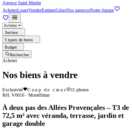
Agence Saint Martin
Acheter
Louer
Vendre
Estimer
Gérer
Nos agences
Notre équipe
Secteur
5 types de biens
Budget
Rechercher
Acheter
Nos biens à vendre
Exclusivité
Coup de cœur
11
photos
Réf.
V0016
·
Montélimar
À deux pas des Allées Provençales – T3 de
72,5 m² avec véranda, terrasse, jardin et
garage double