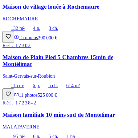
Maison de village louée à Rochemaure
ROCHEMAURE
132 m²
4 p.
3 ch.
15
photos
290 000 €
Réf.
17302
Maison de Plain Pied 5 Chambres 15min de
Montélimar
Saint-Gervais-sur-Roubion
115 m²
6 p.
5 ch.
614 m²
11
photos
525 000 €
Réf.
17238-2
Maison familiale 10 mins sud de Montelimar
MALATAVERNE
195 m²
6 p.
5 ch.
1 ha