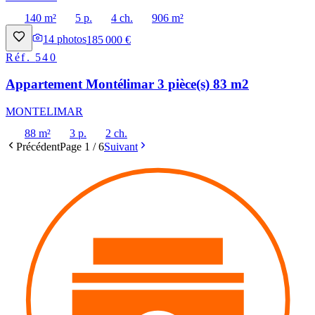
140 m²
5 p.
4 ch.
906 m²
14
photos
185 000 €
Réf.
540
Appartement Montélimar 3 pièce(s) 83 m2
MONTELIMAR
88 m²
3 p.
2 ch.
Précédent
Page
1
/
6
Suivant