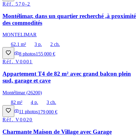
Réf.
570-2
Montélimar, dans un quartier recherché ,à proximité
des commodités
MONTELIMAR
62.1 m²
3 p.
2 ch.
8
photos
155 000 €
Réf.
V0001
Appartement T4 de 82 m² avec grand balcon plein
sud, garage et cave
Montélimar (26200)
82 m²
4 p.
3 ch.
11
photos
179 000 €
Réf.
V0020
Charmante Maison de Village avec Garage