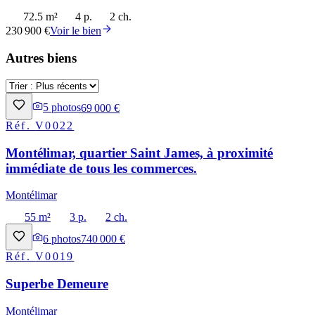
72.5 m²
4 p.
2 ch.
230 900 €
Voir le bien
Autres biens
5
photos
69 000 €
Réf.
V0022
Montélimar, quartier Saint James, à proximité
immédiate de tous les commerces.
Montélimar
55 m²
3 p.
2 ch.
6
photos
740 000 €
Réf.
V0019
Superbe Demeure
Montélimar