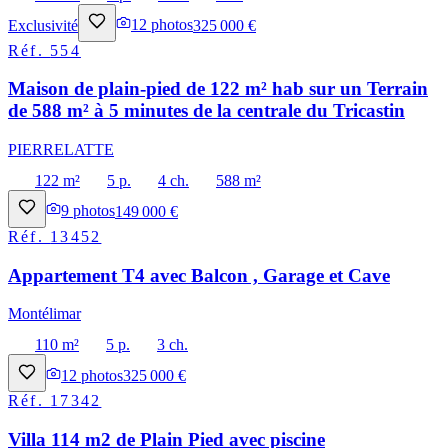
Exclusivité
12
photos
325 000 €
Réf.
554
Maison de plain-pied de 122 m² hab sur un Terrain
de 588 m² à 5 minutes de la centrale du Tricastin
PIERRELATTE
122 m²
5 p.
4 ch.
588 m²
9
photos
149 000 €
Réf.
13452
Appartement T4 avec Balcon , Garage et Cave
Montélimar
110 m²
5 p.
3 ch.
12
photos
325 000 €
Réf.
17342
Villa 114 m2 de Plain Pied avec piscine