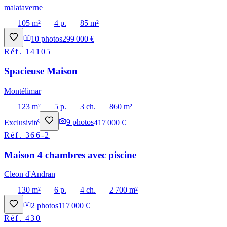
malataverne
105 m²
4 p.
85 m²
10
photos
299 000 €
Réf.
14105
Spacieuse Maison
Montélimar
123 m²
5 p.
3 ch.
860 m²
Exclusivité
9
photos
417 000 €
Réf.
366-2
Maison 4 chambres avec piscine
Cleon d'Andran
130 m²
6 p.
4 ch.
2 700 m²
2
photos
117 000 €
Réf.
430