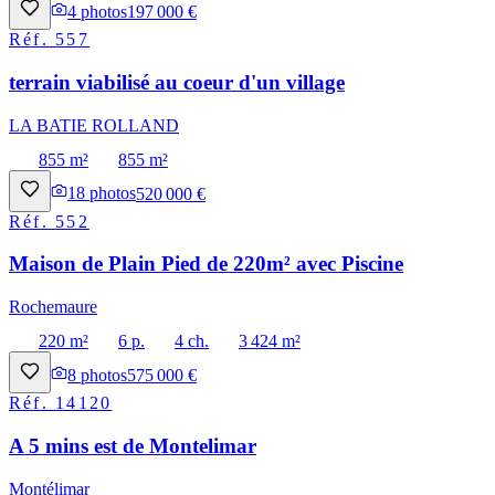
4
photos
197 000 €
Réf.
557
terrain viabilisé au coeur d'un village
LA BATIE ROLLAND
855 m²
855 m²
18
photos
520 000 €
Réf.
552
Maison de Plain Pied de 220m² avec Piscine
Rochemaure
220 m²
6 p.
4 ch.
3 424 m²
8
photos
575 000 €
Réf.
14120
A 5 mins est de Montelimar
Montélimar