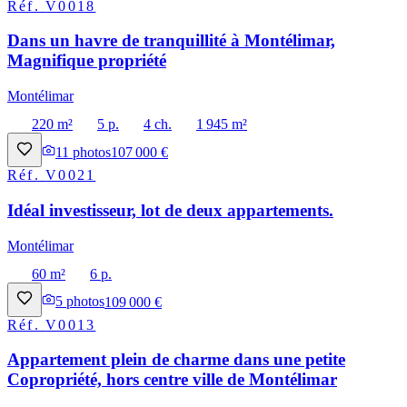
Réf.
V0018
Dans un havre de tranquillité à Montélimar,
Magnifique propriété
Montélimar
220 m²
5 p.
4 ch.
1 945 m²
11
photos
107 000 €
Réf.
V0021
Idéal investisseur, lot de deux appartements.
Montélimar
60 m²
6 p.
5
photos
109 000 €
Réf.
V0013
Appartement plein de charme dans une petite
Copropriété, hors centre ville de Montélimar