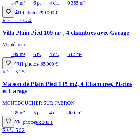
147 m²
6 p.
4 ch.
9 355 m²
16
photos
299 000 €
Réf.
17374
Villa Plain Pied 109 m² , 4 chambres avec Garage
Montélimar
109 m²
6 p.
4 ch.
512 m²
11
photos
465 000 €
Réf.
515
Maison de Plain Pied 135 m2, 4 Chambres, Piscine
et Garage
MONTBOUCHER SUR JABRON
135 m²
5 p.
4 ch.
800 m²
4
photos
68 000 €
Réf.
562