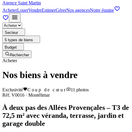
Agence Saint Martin
Acheter
Louer
Vendre
Estimer
Gérer
Nos agences
Notre équipe
Secteur
5 types de biens
Budget
Rechercher
Acheter
Nos biens à vendre
Exclusivité
Coup de cœur
11
photos
Réf.
V0016
·
Montélimar
À deux pas des Allées Provençales – T3 de
72,5 m² avec véranda, terrasse, jardin et
garage double