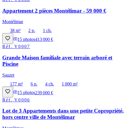
Appartement 2 pièces Montélimar - 59 000 €
Montélimar
38 m²
2 p.
1 ch.
15
photos
413 000 €
Réf.
V0007
Grande Maison familiale avec terrain arboré et
Piscine
Sauzet
177 m²
6 p.
4 ch.
1 000 m²
15
photos
239 000 €
Réf.
V0006
Lot de 3 Appartements dans une petite Copropriété,
hors centre ville de Montélimar