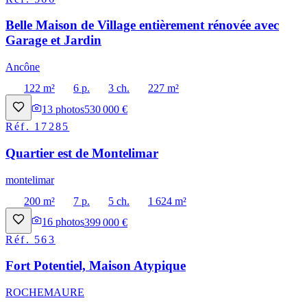
Belle Maison de Village entièrement rénovée avec
Garage et Jardin
Ancône
122 m²
6 p.
3 ch.
227 m²
13
photos
530 000 €
Réf.
17285
Quartier est de Montelimar
montelimar
200 m²
7 p.
5 ch.
1 624 m²
16
photos
399 000 €
Réf.
563
Fort Potentiel, Maison Atypique
ROCHEMAURE