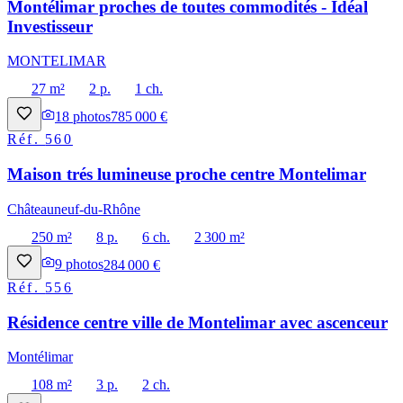
Montélimar proches de toutes commodités - Idéal
Investisseur
MONTELIMAR
27 m²
2 p.
1 ch.
18
photos
785 000 €
Réf.
560
Maison trés lumineuse proche centre Montelimar
Châteauneuf-du-Rhône
250 m²
8 p.
6 ch.
2 300 m²
9
photos
284 000 €
Réf.
556
Résidence centre ville de Montelimar avec ascenceur
Montélimar
108 m²
3 p.
2 ch.