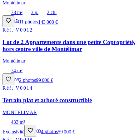
Montélimar
78 m²
3 p.
2 ch.
11
photos
143 000 €
Réf.
V0012
Lot de 2 Appartements dans une petite Copropriété,
hors centre ville de Montélimar
Montélimar
74 m²
2
photos
99 000 €
Réf.
V0014
Terrain plat et arboré constructible
MONTELIMAR
433 m²
Exclusivité
4
photos
59 000 €
Réf.
V0008