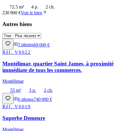
72.5 m²
4 p.
2 ch.
230 900 €
Voir le bien
Autres biens
5
photos
69 000 €
Réf.
V0022
Montélimar, quartier Saint James, à proximité
immédiate de tous les commerces.
Montélimar
55 m²
3 p.
2 ch.
6
photos
740 000 €
Réf.
V0019
Superbe Demeure
Montélimar