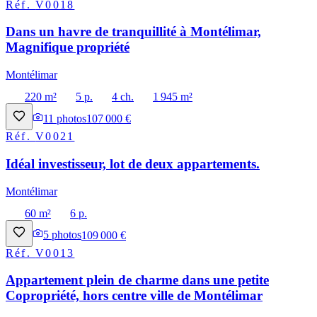
Réf.
V0018
Dans un havre de tranquillité à Montélimar,
Magnifique propriété
Montélimar
220 m²
5 p.
4 ch.
1 945 m²
11
photos
107 000 €
Réf.
V0021
Idéal investisseur, lot de deux appartements.
Montélimar
60 m²
6 p.
5
photos
109 000 €
Réf.
V0013
Appartement plein de charme dans une petite
Copropriété, hors centre ville de Montélimar