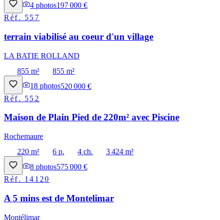
4
photos
197 000 €
Réf.
557
terrain viabilisé au coeur d'un village
LA BATIE ROLLAND
855 m²
855 m²
18
photos
520 000 €
Réf.
552
Maison de Plain Pied de 220m² avec Piscine
Rochemaure
220 m²
6 p.
4 ch.
3 424 m²
8
photos
575 000 €
Réf.
14120
A 5 mins est de Montelimar
Montélimar