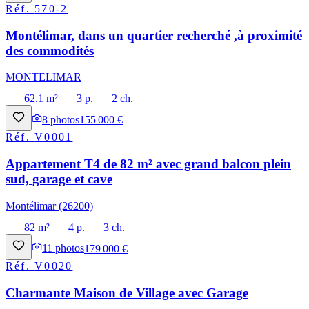
Réf.
570-2
Montélimar, dans un quartier recherché ,à proximité
des commodités
MONTELIMAR
62.1 m²
3 p.
2 ch.
8
photos
155 000 €
Réf.
V0001
Appartement T4 de 82 m² avec grand balcon plein
sud, garage et cave
Montélimar (26200)
82 m²
4 p.
3 ch.
11
photos
179 000 €
Réf.
V0020
Charmante Maison de Village avec Garage