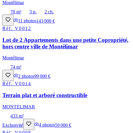
Montélimar
78 m²
3 p.
2 ch.
11
photos
143 000 €
Réf.
V0012
Lot de 2 Appartements dans une petite Copropriété,
hors centre ville de Montélimar
Montélimar
74 m²
2
photos
99 000 €
Réf.
V0014
Terrain plat et arboré constructible
MONTELIMAR
433 m²
Exclusivité
4
photos
59 000 €
Réf.
V0008