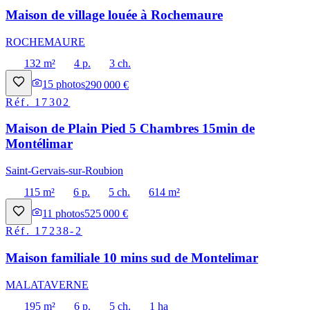
Maison de village louée à Rochemaure
ROCHEMAURE
132 m²
4 p.
3 ch.
15
photos
290 000 €
Réf.
17302
Maison de Plain Pied 5 Chambres 15min de
Montélimar
Saint-Gervais-sur-Roubion
115 m²
6 p.
5 ch.
614 m²
11
photos
525 000 €
Réf.
17238-2
Maison familiale 10 mins sud de Montelimar
MALATAVERNE
195 m²
6 p.
5 ch.
1 ha