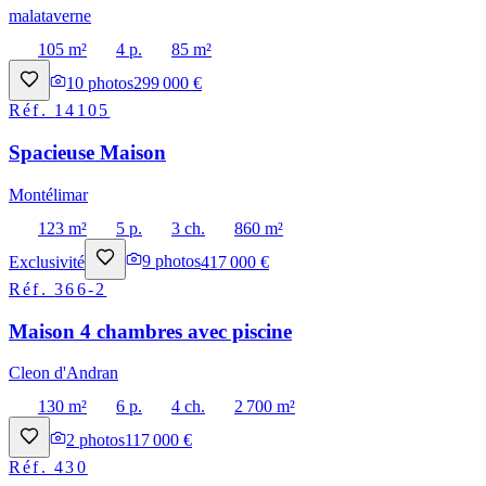
malataverne
105 m²
4 p.
85 m²
10
photos
299 000 €
Réf.
14105
Spacieuse Maison
Montélimar
123 m²
5 p.
3 ch.
860 m²
Exclusivité
9
photos
417 000 €
Réf.
366-2
Maison 4 chambres avec piscine
Cleon d'Andran
130 m²
6 p.
4 ch.
2 700 m²
2
photos
117 000 €
Réf.
430