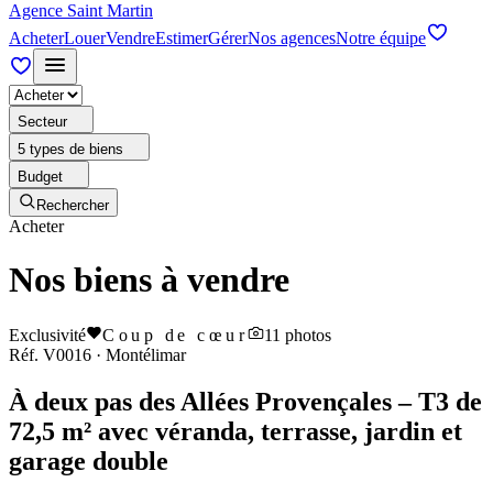
Agence Saint Martin
Acheter
Louer
Vendre
Estimer
Gérer
Nos agences
Notre équipe
Secteur
5 types de biens
Budget
Rechercher
Acheter
Nos biens à vendre
Exclusivité
Coup de cœur
11
photos
Réf.
V0016
·
Montélimar
À deux pas des Allées Provençales – T3 de
72,5 m² avec véranda, terrasse, jardin et
garage double