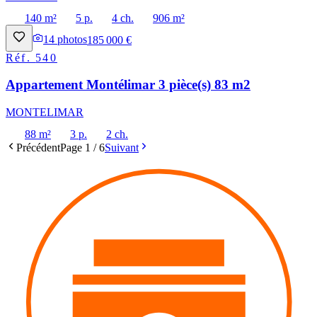
140 m²
5 p.
4 ch.
906 m²
14
photos
185 000 €
Réf.
540
Appartement Montélimar 3 pièce(s) 83 m2
MONTELIMAR
88 m²
3 p.
2 ch.
Précédent
Page
1
/
6
Suivant