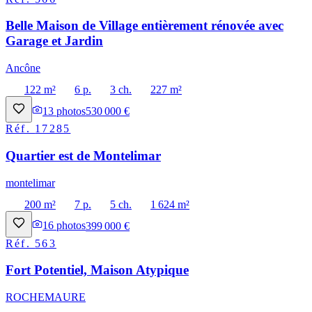
Belle Maison de Village entièrement rénovée avec
Garage et Jardin
Ancône
122 m²
6 p.
3 ch.
227 m²
13
photos
530 000 €
Réf.
17285
Quartier est de Montelimar
montelimar
200 m²
7 p.
5 ch.
1 624 m²
16
photos
399 000 €
Réf.
563
Fort Potentiel, Maison Atypique
ROCHEMAURE