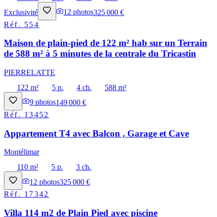
Exclusivité
12
photos
325 000 €
Réf.
554
Maison de plain-pied de 122 m² hab sur un Terrain
de 588 m² à 5 minutes de la centrale du Tricastin
PIERRELATTE
122 m²
5 p.
4 ch.
588 m²
9
photos
149 000 €
Réf.
13452
Appartement T4 avec Balcon , Garage et Cave
Montélimar
110 m²
5 p.
3 ch.
12
photos
325 000 €
Réf.
17342
Villa 114 m2 de Plain Pied avec piscine