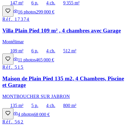
147 m²
6 p.
4 ch.
9 355 m²
16
photos
299 000 €
Réf.
17374
Villa Plain Pied 109 m² , 4 chambres avec Garage
Montélimar
109 m²
6 p.
4 ch.
512 m²
11
photos
465 000 €
Réf.
515
Maison de Plain Pied 135 m2, 4 Chambres, Piscine
et Garage
MONTBOUCHER SUR JABRON
135 m²
5 p.
4 ch.
800 m²
4
photos
68 000 €
Réf.
562