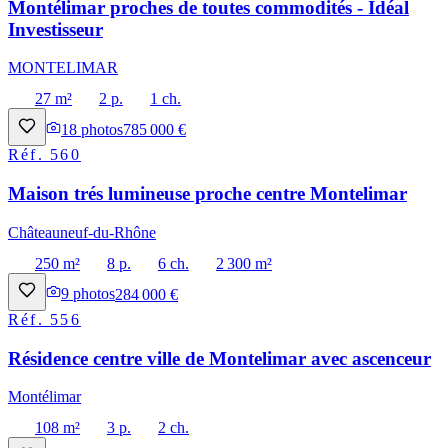
Montélimar proches de toutes commodités - Idéal
Investisseur
MONTELIMAR
27 m²
2 p.
1 ch.
18
photos
785 000 €
Réf.
560
Maison trés lumineuse proche centre Montelimar
Châteauneuf-du-Rhône
250 m²
8 p.
6 ch.
2 300 m²
9
photos
284 000 €
Réf.
556
Résidence centre ville de Montelimar avec ascenceur
Montélimar
108 m²
3 p.
2 ch.