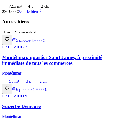
72.5 m²
4 p.
2 ch.
230 900 €
Voir le bien
Autres biens
5
photos
69 000 €
Réf.
V0022
Montélimar, quartier Saint James, à proximité
immédiate de tous les commerces.
Montélimar
55 m²
3 p.
2 ch.
6
photos
740 000 €
Réf.
V0019
Superbe Demeure
Montélimar