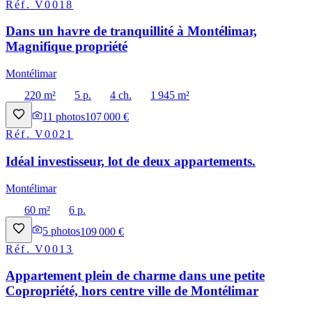
Réf.
V0018
Dans un havre de tranquillité à Montélimar,
Magnifique propriété
Montélimar
220 m²
5 p.
4 ch.
1 945 m²
11
photos
107 000 €
Réf.
V0021
Idéal investisseur, lot de deux appartements.
Montélimar
60 m²
6 p.
5
photos
109 000 €
Réf.
V0013
Appartement plein de charme dans une petite
Copropriété, hors centre ville de Montélimar