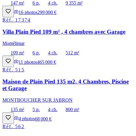
147 m²
6 p.
4 ch.
9 355 m²
16
photos
299 000 €
Réf.
17374
Villa Plain Pied 109 m² , 4 chambres avec Garage
Montélimar
109 m²
6 p.
4 ch.
512 m²
11
photos
465 000 €
Réf.
515
Maison de Plain Pied 135 m2, 4 Chambres, Piscine
et Garage
MONTBOUCHER SUR JABRON
135 m²
5 p.
4 ch.
800 m²
4
photos
68 000 €
Réf.
562