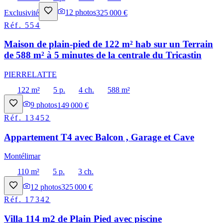
Exclusivité
12
photos
325 000 €
Réf.
554
Maison de plain-pied de 122 m² hab sur un Terrain
de 588 m² à 5 minutes de la centrale du Tricastin
PIERRELATTE
122 m²
5 p.
4 ch.
588 m²
9
photos
149 000 €
Réf.
13452
Appartement T4 avec Balcon , Garage et Cave
Montélimar
110 m²
5 p.
3 ch.
12
photos
325 000 €
Réf.
17342
Villa 114 m2 de Plain Pied avec piscine