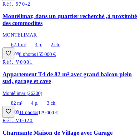
Réf.
570-2
Montélimar, dans un quartier recherché ,à proximité
des commodités
MONTELIMAR
62.1 m²
3 p.
2 ch.
8
photos
155 000 €
Réf.
V0001
Appartement T4 de 82 m² avec grand balcon plein
sud, garage et cave
Montélimar (26200)
82 m²
4 p.
3 ch.
11
photos
179 000 €
Réf.
V0020
Charmante Maison de Village avec Garage