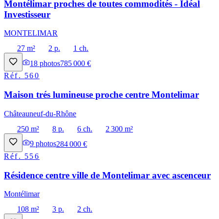
Montélimar proches de toutes commodités - Idéal
Investisseur
MONTELIMAR
27 m²
2 p.
1 ch.
18
photos
785 000 €
Réf.
560
Maison trés lumineuse proche centre Montelimar
Châteauneuf-du-Rhône
250 m²
8 p.
6 ch.
2 300 m²
9
photos
284 000 €
Réf.
556
Résidence centre ville de Montelimar avec ascenceur
Montélimar
108 m²
3 p.
2 ch.