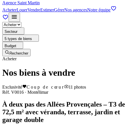
Agence Saint Martin
Acheter
Louer
Vendre
Estimer
Gérer
Nos agences
Notre équipe
Secteur
5 types de biens
Budget
Rechercher
Acheter
Nos biens à vendre
Exclusivité
Coup de cœur
11
photos
Réf.
V0016
·
Montélimar
À deux pas des Allées Provençales – T3 de
72,5 m² avec véranda, terrasse, jardin et
garage double