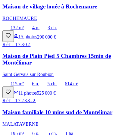
Maison de village louée à Rochemaure
ROCHEMAURE
132 m²
4 p.
3 ch.
15
photos
290 000 €
Réf.
17302
Maison de Plain Pied 5 Chambres 15min de
Montélimar
Saint-Gervais-sur-Roubion
115 m²
6 p.
5 ch.
614 m²
11
photos
525 000 €
Réf.
17238-2
Maison familiale 10 mins sud de Montelimar
MALATAVERNE
195 m²
6 p.
5 ch.
1 ha