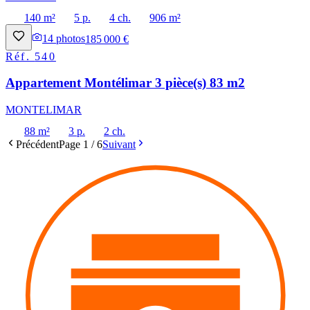
140 m²
5 p.
4 ch.
906 m²
14
photos
185 000 €
Réf.
540
Appartement Montélimar 3 pièce(s) 83 m2
MONTELIMAR
88 m²
3 p.
2 ch.
Précédent
Page
1
/
6
Suivant