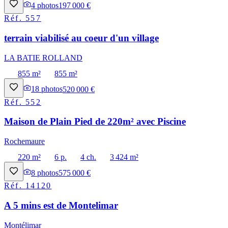
4
photos
197 000 €
Réf.
557
terrain viabilisé au coeur d'un village
LA BATIE ROLLAND
855 m²
855 m²
18
photos
520 000 €
Réf.
552
Maison de Plain Pied de 220m² avec Piscine
Rochemaure
220 m²
6 p.
4 ch.
3 424 m²
8
photos
575 000 €
Réf.
14120
A 5 mins est de Montelimar
Montélimar