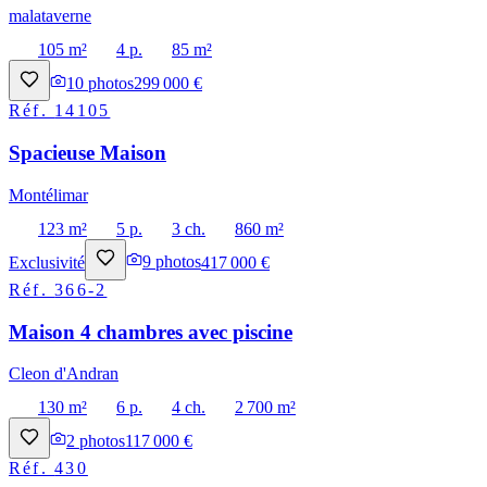
malataverne
105 m²
4 p.
85 m²
10
photos
299 000 €
Réf.
14105
Spacieuse Maison
Montélimar
123 m²
5 p.
3 ch.
860 m²
Exclusivité
9
photos
417 000 €
Réf.
366-2
Maison 4 chambres avec piscine
Cleon d'Andran
130 m²
6 p.
4 ch.
2 700 m²
2
photos
117 000 €
Réf.
430