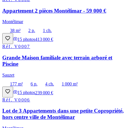
Appartement 2 pièces Montélimar - 59 000 €
Montélimar
38 m²
2 p.
1 ch.
15
photos
413 000 €
Réf.
V0007
Grande Maison familiale avec terrain arboré et
Piscine
Sauzet
177 m²
6 p.
4 ch.
1 000 m²
15
photos
239 000 €
Réf.
V0006
Lot de 3 Appartements dans une petite Copropriété,
hors centre ville de Montélimar