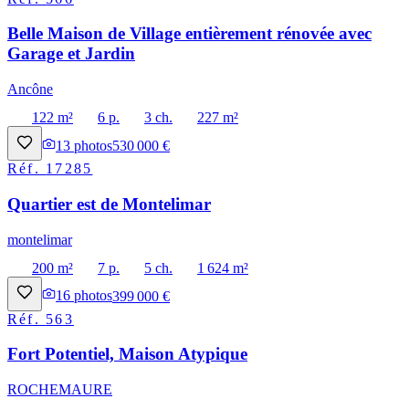
Belle Maison de Village entièrement rénovée avec
Garage et Jardin
Ancône
122 m²
6 p.
3 ch.
227 m²
13
photos
530 000 €
Réf.
17285
Quartier est de Montelimar
montelimar
200 m²
7 p.
5 ch.
1 624 m²
16
photos
399 000 €
Réf.
563
Fort Potentiel, Maison Atypique
ROCHEMAURE