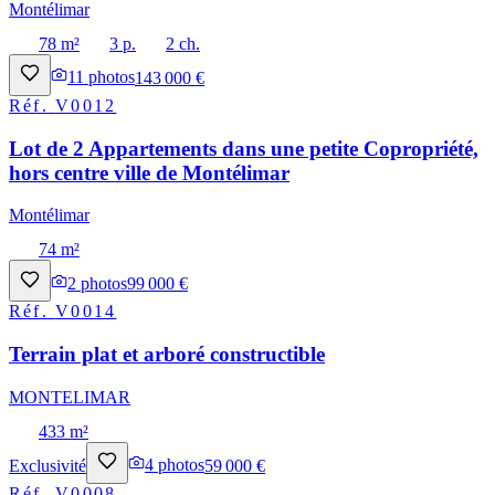
Montélimar
78 m²
3 p.
2 ch.
11
photos
143 000 €
Réf.
V0012
Lot de 2 Appartements dans une petite Copropriété,
hors centre ville de Montélimar
Montélimar
74 m²
2
photos
99 000 €
Réf.
V0014
Terrain plat et arboré constructible
MONTELIMAR
433 m²
Exclusivité
4
photos
59 000 €
Réf.
V0008