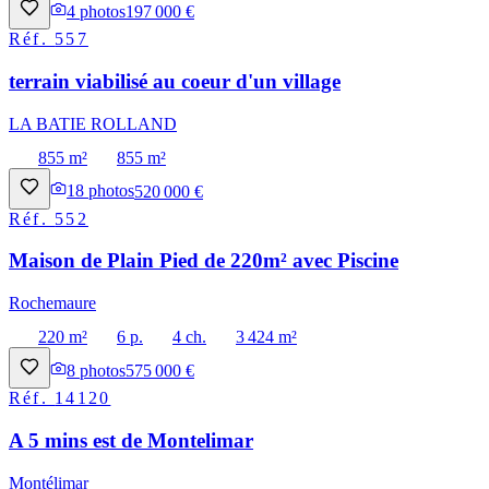
4
photos
197 000 €
Réf.
557
terrain viabilisé au coeur d'un village
LA BATIE ROLLAND
855 m²
855 m²
18
photos
520 000 €
Réf.
552
Maison de Plain Pied de 220m² avec Piscine
Rochemaure
220 m²
6 p.
4 ch.
3 424 m²
8
photos
575 000 €
Réf.
14120
A 5 mins est de Montelimar
Montélimar