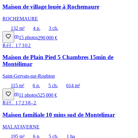
Maison de village louée à Rochemaure
ROCHEMAURE
132 m²
4 p.
3 ch.
15
photos
290 000 €
Réf.
17302
Maison de Plain Pied 5 Chambres 15min de
Montélimar
Saint-Gervais-sur-Roubion
115 m²
6 p.
5 ch.
614 m²
11
photos
525 000 €
Réf.
17238-2
Maison familiale 10 mins sud de Montelimar
MALATAVERNE
195 m²
6 p.
5 ch.
1 ha