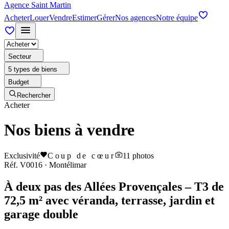
Agence Saint Martin
Acheter
Louer
Vendre
Estimer
Gérer
Nos agences
Notre équipe
Secteur
5 types de biens
Budget
Rechercher
Acheter
Nos biens à vendre
Exclusivité
Coup de cœur
11
photos
Réf.
V0016
·
Montélimar
À deux pas des Allées Provençales – T3 de
72,5 m² avec véranda, terrasse, jardin et
garage double