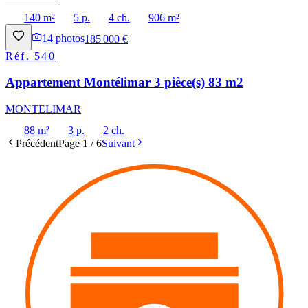
140 m²
5 p.
4 ch.
906 m²
14
photos
185 000 €
Réf.
540
Appartement Montélimar 3 pièce(s) 83 m2
MONTELIMAR
88 m²
3 p.
2 ch.
Précédent
Page
1
/
6
Suivant