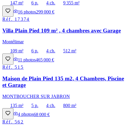
147 m²
6 p.
4 ch.
9 355 m²
16
photos
299 000 €
Réf.
17374
Villa Plain Pied 109 m² , 4 chambres avec Garage
Montélimar
109 m²
6 p.
4 ch.
512 m²
11
photos
465 000 €
Réf.
515
Maison de Plain Pied 135 m2, 4 Chambres, Piscine
et Garage
MONTBOUCHER SUR JABRON
135 m²
5 p.
4 ch.
800 m²
4
photos
68 000 €
Réf.
562