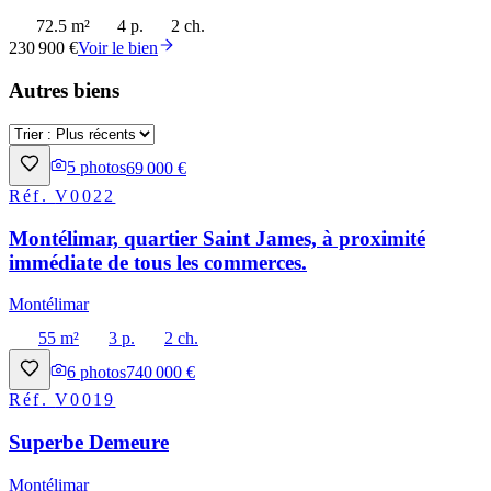
72.5 m²
4 p.
2 ch.
230 900 €
Voir le bien
Autres biens
5
photos
69 000 €
Réf.
V0022
Montélimar, quartier Saint James, à proximité
immédiate de tous les commerces.
Montélimar
55 m²
3 p.
2 ch.
6
photos
740 000 €
Réf.
V0019
Superbe Demeure
Montélimar