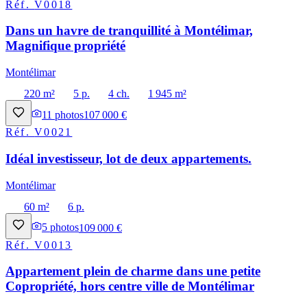
Réf.
V0018
Dans un havre de tranquillité à Montélimar,
Magnifique propriété
Montélimar
220 m²
5 p.
4 ch.
1 945 m²
11
photos
107 000 €
Réf.
V0021
Idéal investisseur, lot de deux appartements.
Montélimar
60 m²
6 p.
5
photos
109 000 €
Réf.
V0013
Appartement plein de charme dans une petite
Copropriété, hors centre ville de Montélimar