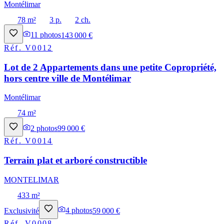
Montélimar
78 m²
3 p.
2 ch.
11
photos
143 000 €
Réf.
V0012
Lot de 2 Appartements dans une petite Copropriété,
hors centre ville de Montélimar
Montélimar
74 m²
2
photos
99 000 €
Réf.
V0014
Terrain plat et arboré constructible
MONTELIMAR
433 m²
Exclusivité
4
photos
59 000 €
Réf.
V0008