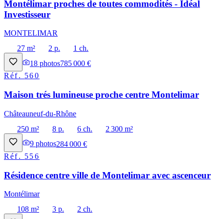
Montélimar proches de toutes commodités - Idéal
Investisseur
MONTELIMAR
27 m²
2 p.
1 ch.
18
photos
785 000 €
Réf.
560
Maison trés lumineuse proche centre Montelimar
Châteauneuf-du-Rhône
250 m²
8 p.
6 ch.
2 300 m²
9
photos
284 000 €
Réf.
556
Résidence centre ville de Montelimar avec ascenceur
Montélimar
108 m²
3 p.
2 ch.