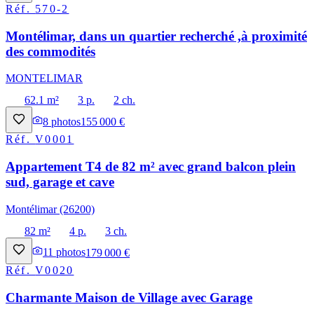
Réf.
570-2
Montélimar, dans un quartier recherché ,à proximité
des commodités
MONTELIMAR
62.1 m²
3 p.
2 ch.
8
photos
155 000 €
Réf.
V0001
Appartement T4 de 82 m² avec grand balcon plein
sud, garage et cave
Montélimar (26200)
82 m²
4 p.
3 ch.
11
photos
179 000 €
Réf.
V0020
Charmante Maison de Village avec Garage