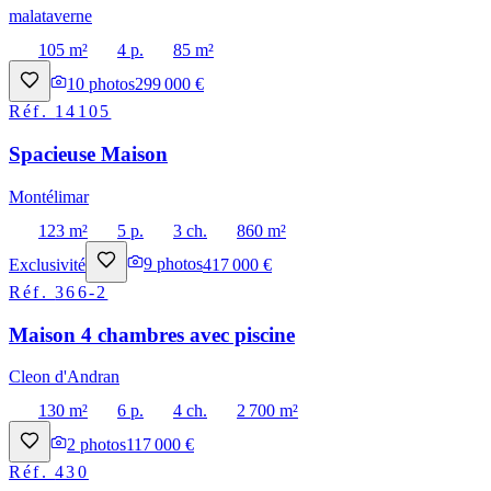
malataverne
105 m²
4 p.
85 m²
10
photos
299 000 €
Réf.
14105
Spacieuse Maison
Montélimar
123 m²
5 p.
3 ch.
860 m²
Exclusivité
9
photos
417 000 €
Réf.
366-2
Maison 4 chambres avec piscine
Cleon d'Andran
130 m²
6 p.
4 ch.
2 700 m²
2
photos
117 000 €
Réf.
430