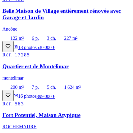
Belle Maison de Village entièrement rénovée avec
Garage et Jardin
Ancône
122 m²
6 p.
3 ch.
227 m²
13
photos
530 000 €
Réf.
17285
Quartier est de Montelimar
montelimar
200 m²
7 p.
5 ch.
1 624 m²
16
photos
399 000 €
Réf.
563
Fort Potentiel, Maison Atypique
ROCHEMAURE