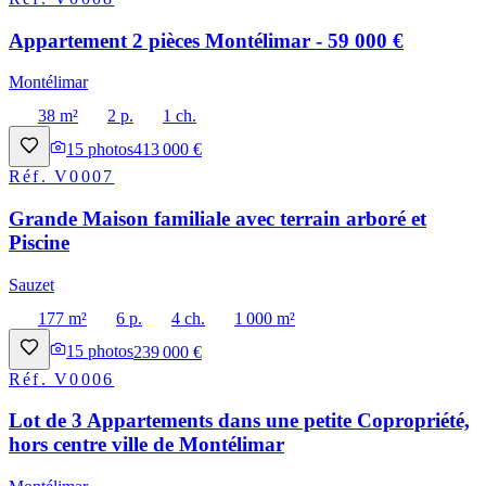
Appartement 2 pièces Montélimar - 59 000 €
Montélimar
38 m²
2 p.
1 ch.
15
photos
413 000 €
Réf.
V0007
Grande Maison familiale avec terrain arboré et
Piscine
Sauzet
177 m²
6 p.
4 ch.
1 000 m²
15
photos
239 000 €
Réf.
V0006
Lot de 3 Appartements dans une petite Copropriété,
hors centre ville de Montélimar