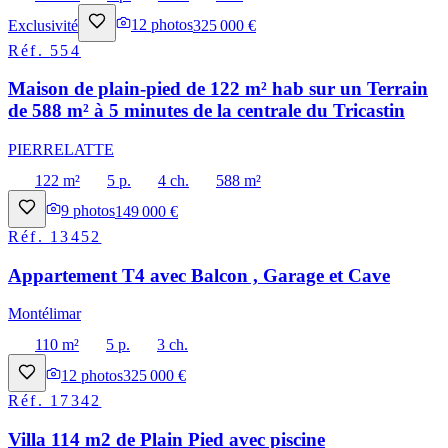
Exclusivité
12
photos
325 000 €
Réf.
554
Maison de plain-pied de 122 m² hab sur un Terrain
de 588 m² à 5 minutes de la centrale du Tricastin
PIERRELATTE
122 m²
5 p.
4 ch.
588 m²
9
photos
149 000 €
Réf.
13452
Appartement T4 avec Balcon , Garage et Cave
Montélimar
110 m²
5 p.
3 ch.
12
photos
325 000 €
Réf.
17342
Villa 114 m2 de Plain Pied avec piscine