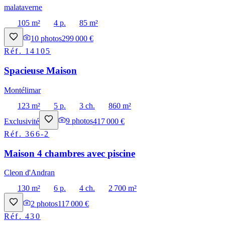
malataverne
105 m²
4 p.
85 m²
10
photos
299 000 €
Réf.
14105
Spacieuse Maison
Montélimar
123 m²
5 p.
3 ch.
860 m²
Exclusivité
9
photos
417 000 €
Réf.
366-2
Maison 4 chambres avec piscine
Cleon d'Andran
130 m²
6 p.
4 ch.
2 700 m²
2
photos
117 000 €
Réf.
430