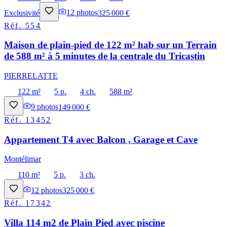
Exclusivité
12
photos
325 000 €
Réf.
554
Maison de plain-pied de 122 m² hab sur un Terrain
de 588 m² à 5 minutes de la centrale du Tricastin
PIERRELATTE
122 m²
5 p.
4 ch.
588 m²
9
photos
149 000 €
Réf.
13452
Appartement T4 avec Balcon , Garage et Cave
Montélimar
110 m²
5 p.
3 ch.
12
photos
325 000 €
Réf.
17342
Villa 114 m2 de Plain Pied avec piscine