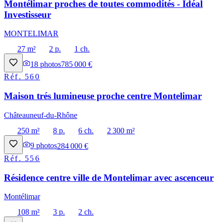
Montélimar proches de toutes commodités - Idéal
Investisseur
MONTELIMAR
27 m²
2 p.
1 ch.
18
photos
785 000 €
Réf.
560
Maison trés lumineuse proche centre Montelimar
Châteauneuf-du-Rhône
250 m²
8 p.
6 ch.
2 300 m²
9
photos
284 000 €
Réf.
556
Résidence centre ville de Montelimar avec ascenceur
Montélimar
108 m²
3 p.
2 ch.