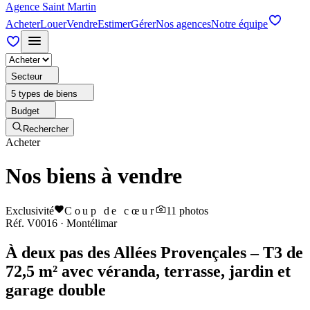
Agence Saint Martin
Acheter
Louer
Vendre
Estimer
Gérer
Nos agences
Notre équipe
Secteur
5 types de biens
Budget
Rechercher
Acheter
Nos biens à vendre
Exclusivité
Coup de cœur
11
photos
Réf.
V0016
·
Montélimar
À deux pas des Allées Provençales – T3 de
72,5 m² avec véranda, terrasse, jardin et
garage double