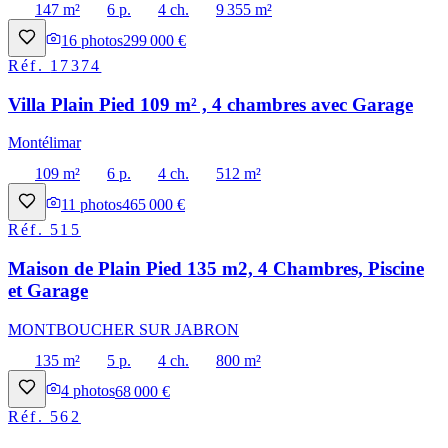
147 m²
6 p.
4 ch.
9 355 m²
16
photos
299 000 €
Réf.
17374
Villa Plain Pied 109 m² , 4 chambres avec Garage
Montélimar
109 m²
6 p.
4 ch.
512 m²
11
photos
465 000 €
Réf.
515
Maison de Plain Pied 135 m2, 4 Chambres, Piscine
et Garage
MONTBOUCHER SUR JABRON
135 m²
5 p.
4 ch.
800 m²
4
photos
68 000 €
Réf.
562