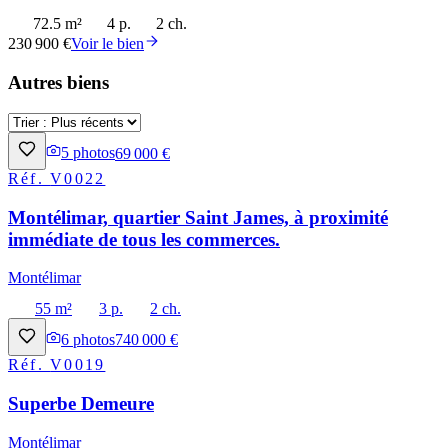
72.5 m²
4 p.
2 ch.
230 900 €
Voir le bien
Autres biens
5
photos
69 000 €
Réf.
V0022
Montélimar, quartier Saint James, à proximité
immédiate de tous les commerces.
Montélimar
55 m²
3 p.
2 ch.
6
photos
740 000 €
Réf.
V0019
Superbe Demeure
Montélimar