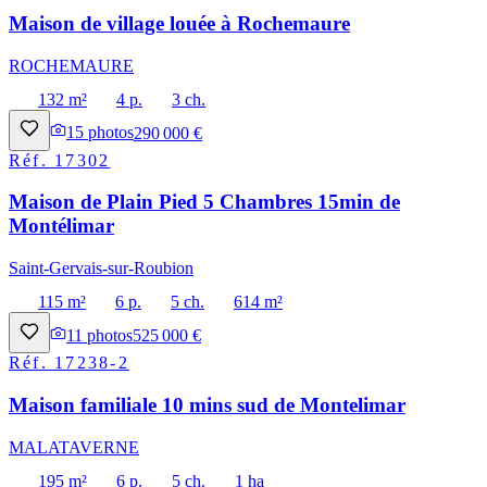
Maison de village louée à Rochemaure
ROCHEMAURE
132 m²
4 p.
3 ch.
15
photos
290 000 €
Réf.
17302
Maison de Plain Pied 5 Chambres 15min de
Montélimar
Saint-Gervais-sur-Roubion
115 m²
6 p.
5 ch.
614 m²
11
photos
525 000 €
Réf.
17238-2
Maison familiale 10 mins sud de Montelimar
MALATAVERNE
195 m²
6 p.
5 ch.
1 ha