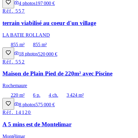
4
photos
197 000 €
Réf.
557
terrain viabilisé au coeur d'un village
LA BATIE ROLLAND
855 m²
855 m²
18
photos
520 000 €
Réf.
552
Maison de Plain Pied de 220m² avec Piscine
Rochemaure
220 m²
6 p.
4 ch.
3 424 m²
8
photos
575 000 €
Réf.
14120
A 5 mins est de Montelimar
Montélimar