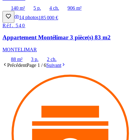
140 m²
5 p.
4 ch.
906 m²
14
photos
185 000 €
Réf.
540
Appartement Montélimar 3 pièce(s) 83 m2
MONTELIMAR
88 m²
3 p.
2 ch.
Précédent
Page
1
/
6
Suivant