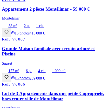
Appartement 2 pièces Montélimar - 59 000 €
Montélimar
38 m²
2 p.
1 ch.
15
photos
413 000 €
Réf.
V0007
Grande Maison familiale avec terrain arboré et
Piscine
Sauzet
177 m²
6 p.
4 ch.
1 000 m²
15
photos
239 000 €
Réf.
V0006
Lot de 3 Appartements dans une petite Copropriété,
hors centre ville de Montélimar