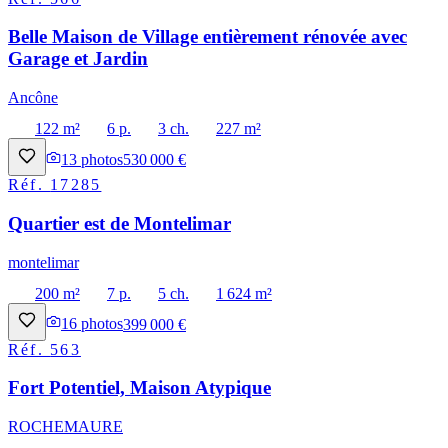
Belle Maison de Village entièrement rénovée avec
Garage et Jardin
Ancône
122 m²
6 p.
3 ch.
227 m²
13
photos
530 000 €
Réf.
17285
Quartier est de Montelimar
montelimar
200 m²
7 p.
5 ch.
1 624 m²
16
photos
399 000 €
Réf.
563
Fort Potentiel, Maison Atypique
ROCHEMAURE