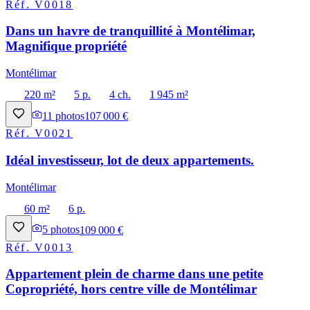
Réf.
V0018
Dans un havre de tranquillité à Montélimar,
Magnifique propriété
Montélimar
220 m²
5 p.
4 ch.
1 945 m²
11
photos
107 000 €
Réf.
V0021
Idéal investisseur, lot de deux appartements.
Montélimar
60 m²
6 p.
5
photos
109 000 €
Réf.
V0013
Appartement plein de charme dans une petite
Copropriété, hors centre ville de Montélimar