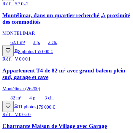
Réf.
570-2
Montélimar, dans un quartier recherché ,à proximité
des commodités
MONTELIMAR
62.1 m²
3 p.
2 ch.
8
photos
155 000 €
Réf.
V0001
Appartement T4 de 82 m² avec grand balcon plein
sud, garage et cave
Montélimar (26200)
82 m²
4 p.
3 ch.
11
photos
179 000 €
Réf.
V0020
Charmante Maison de Village avec Garage