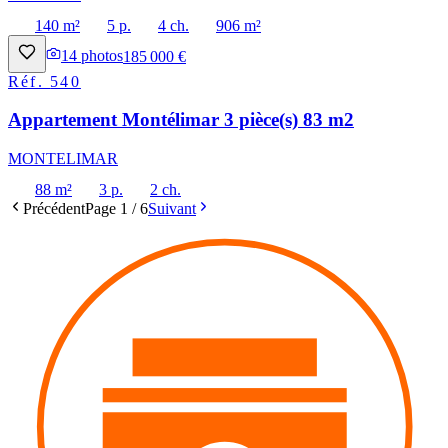
140 m²
5 p.
4 ch.
906 m²
14
photos
185 000 €
Réf.
540
Appartement Montélimar 3 pièce(s) 83 m2
MONTELIMAR
88 m²
3 p.
2 ch.
Précédent
Page
1
/
6
Suivant