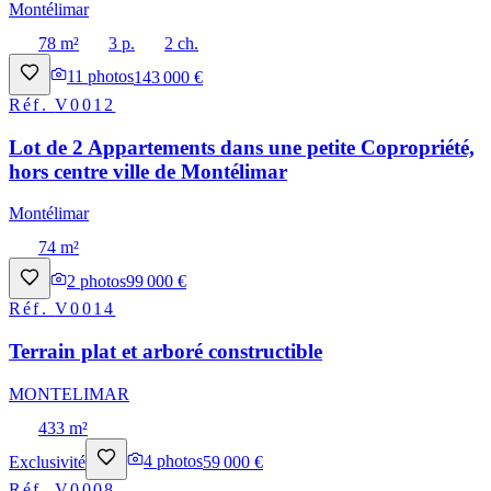
Montélimar
78 m²
3 p.
2 ch.
11
photos
143 000 €
Réf.
V0012
Lot de 2 Appartements dans une petite Copropriété,
hors centre ville de Montélimar
Montélimar
74 m²
2
photos
99 000 €
Réf.
V0014
Terrain plat et arboré constructible
MONTELIMAR
433 m²
Exclusivité
4
photos
59 000 €
Réf.
V0008