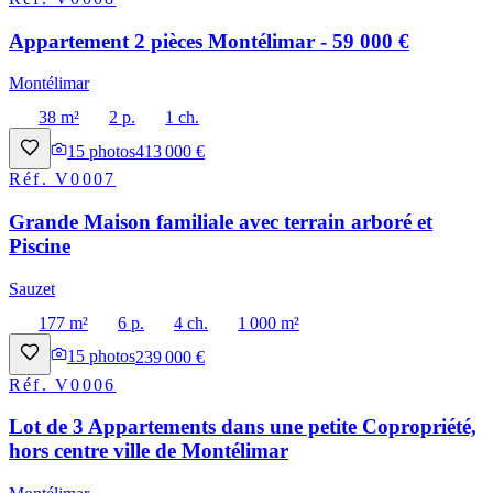
Appartement 2 pièces Montélimar - 59 000 €
Montélimar
38 m²
2 p.
1 ch.
15
photos
413 000 €
Réf.
V0007
Grande Maison familiale avec terrain arboré et
Piscine
Sauzet
177 m²
6 p.
4 ch.
1 000 m²
15
photos
239 000 €
Réf.
V0006
Lot de 3 Appartements dans une petite Copropriété,
hors centre ville de Montélimar