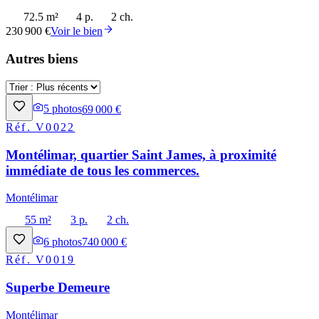
72.5 m²
4 p.
2 ch.
230 900 €
Voir le bien
Autres biens
5
photos
69 000 €
Réf.
V0022
Montélimar, quartier Saint James, à proximité
immédiate de tous les commerces.
Montélimar
55 m²
3 p.
2 ch.
6
photos
740 000 €
Réf.
V0019
Superbe Demeure
Montélimar