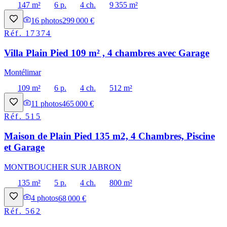
147 m²
6 p.
4 ch.
9 355 m²
16
photos
299 000 €
Réf.
17374
Villa Plain Pied 109 m² , 4 chambres avec Garage
Montélimar
109 m²
6 p.
4 ch.
512 m²
11
photos
465 000 €
Réf.
515
Maison de Plain Pied 135 m2, 4 Chambres, Piscine
et Garage
MONTBOUCHER SUR JABRON
135 m²
5 p.
4 ch.
800 m²
4
photos
68 000 €
Réf.
562