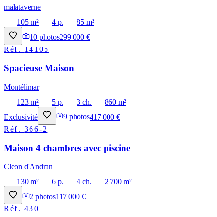
malataverne
105 m²
4 p.
85 m²
10
photos
299 000 €
Réf.
14105
Spacieuse Maison
Montélimar
123 m²
5 p.
3 ch.
860 m²
Exclusivité
9
photos
417 000 €
Réf.
366-2
Maison 4 chambres avec piscine
Cleon d'Andran
130 m²
6 p.
4 ch.
2 700 m²
2
photos
117 000 €
Réf.
430