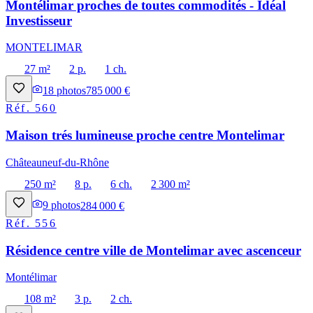
Montélimar proches de toutes commodités - Idéal
Investisseur
MONTELIMAR
27 m²
2 p.
1 ch.
18
photos
785 000 €
Réf.
560
Maison trés lumineuse proche centre Montelimar
Châteauneuf-du-Rhône
250 m²
8 p.
6 ch.
2 300 m²
9
photos
284 000 €
Réf.
556
Résidence centre ville de Montelimar avec ascenceur
Montélimar
108 m²
3 p.
2 ch.