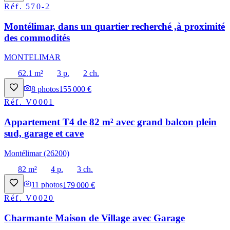
Réf.
570-2
Montélimar, dans un quartier recherché ,à proximité
des commodités
MONTELIMAR
62.1 m²
3 p.
2 ch.
8
photos
155 000 €
Réf.
V0001
Appartement T4 de 82 m² avec grand balcon plein
sud, garage et cave
Montélimar (26200)
82 m²
4 p.
3 ch.
11
photos
179 000 €
Réf.
V0020
Charmante Maison de Village avec Garage