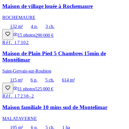
Maison de village louée à Rochemaure
ROCHEMAURE
132 m²
4 p.
3 ch.
15
photos
290 000 €
Réf.
17302
Maison de Plain Pied 5 Chambres 15min de
Montélimar
Saint-Gervais-sur-Roubion
115 m²
6 p.
5 ch.
614 m²
11
photos
525 000 €
Réf.
17238-2
Maison familiale 10 mins sud de Montelimar
MALATAVERNE
195 m²
6 p.
5 ch.
1 ha