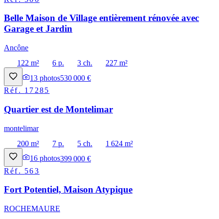
Belle Maison de Village entièrement rénovée avec
Garage et Jardin
Ancône
122 m²
6 p.
3 ch.
227 m²
13
photos
530 000 €
Réf.
17285
Quartier est de Montelimar
montelimar
200 m²
7 p.
5 ch.
1 624 m²
16
photos
399 000 €
Réf.
563
Fort Potentiel, Maison Atypique
ROCHEMAURE