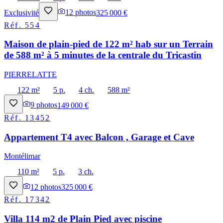
Exclusivité
12
photos
325 000 €
Réf.
554
Maison de plain-pied de 122 m² hab sur un Terrain
de 588 m² à 5 minutes de la centrale du Tricastin
PIERRELATTE
122 m²
5 p.
4 ch.
588 m²
9
photos
149 000 €
Réf.
13452
Appartement T4 avec Balcon , Garage et Cave
Montélimar
110 m²
5 p.
3 ch.
12
photos
325 000 €
Réf.
17342
Villa 114 m2 de Plain Pied avec piscine