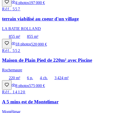
4
photos
197 000 €
Réf.
557
terrain viabilisé au coeur d'un village
LA BATIE ROLLAND
855 m²
855 m²
18
photos
520 000 €
Réf.
552
Maison de Plain Pied de 220m² avec Piscine
Rochemaure
220 m²
6 p.
4 ch.
3 424 m²
8
photos
575 000 €
Réf.
14120
A 5 mins est de Montelimar
Montélimar