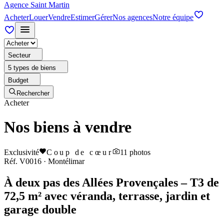
Agence Saint Martin
Acheter
Louer
Vendre
Estimer
Gérer
Nos agences
Notre équipe
Secteur
5 types de biens
Budget
Rechercher
Acheter
Nos biens à vendre
Exclusivité
Coup de cœur
11
photos
Réf.
V0016
·
Montélimar
À deux pas des Allées Provençales – T3 de
72,5 m² avec véranda, terrasse, jardin et
garage double