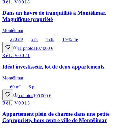
Réf.
V0018
Dans un havre de tranquillité à Montélimar,
Magnifique propriété
Montélimar
220 m²
5 p.
4 ch.
1 945 m²
11
photos
107 000 €
Réf.
V0021
Idéal investisseur, lot de deux appartements.
Montélimar
60 m²
6 p.
5
photos
109 000 €
Réf.
V0013
Appartement plein de charme dans une petite
Copropriété, hors centre ville de Montélimar