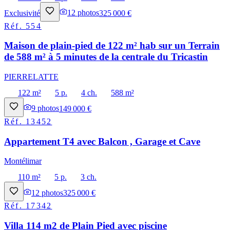
Exclusivité
12
photos
325 000 €
Réf.
554
Maison de plain-pied de 122 m² hab sur un Terrain
de 588 m² à 5 minutes de la centrale du Tricastin
PIERRELATTE
122 m²
5 p.
4 ch.
588 m²
9
photos
149 000 €
Réf.
13452
Appartement T4 avec Balcon , Garage et Cave
Montélimar
110 m²
5 p.
3 ch.
12
photos
325 000 €
Réf.
17342
Villa 114 m2 de Plain Pied avec piscine