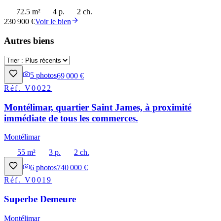
72.5 m²
4 p.
2 ch.
230 900 €
Voir le bien
Autres biens
5
photos
69 000 €
Réf.
V0022
Montélimar, quartier Saint James, à proximité
immédiate de tous les commerces.
Montélimar
55 m²
3 p.
2 ch.
6
photos
740 000 €
Réf.
V0019
Superbe Demeure
Montélimar