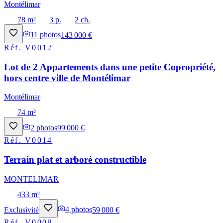
Montélimar
78 m²
3 p.
2 ch.
11
photos
143 000 €
Réf.
V0012
Lot de 2 Appartements dans une petite Copropriété,
hors centre ville de Montélimar
Montélimar
74 m²
2
photos
99 000 €
Réf.
V0014
Terrain plat et arboré constructible
MONTELIMAR
433 m²
Exclusivité
4
photos
59 000 €
Réf.
V0008