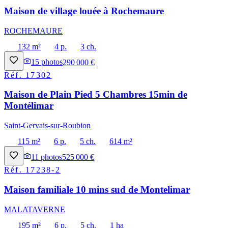
Maison de village louée à Rochemaure
ROCHEMAURE
132 m²
4 p.
3 ch.
15
photos
290 000 €
Réf.
17302
Maison de Plain Pied 5 Chambres 15min de
Montélimar
Saint-Gervais-sur-Roubion
115 m²
6 p.
5 ch.
614 m²
11
photos
525 000 €
Réf.
17238-2
Maison familiale 10 mins sud de Montelimar
MALATAVERNE
195 m²
6 p.
5 ch.
1 ha