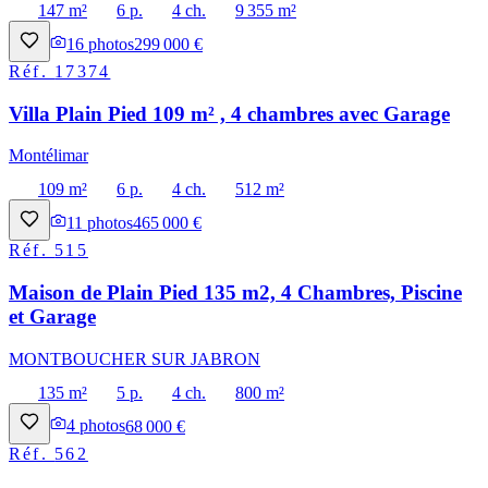
147 m²
6 p.
4 ch.
9 355 m²
16
photos
299 000 €
Réf.
17374
Villa Plain Pied 109 m² , 4 chambres avec Garage
Montélimar
109 m²
6 p.
4 ch.
512 m²
11
photos
465 000 €
Réf.
515
Maison de Plain Pied 135 m2, 4 Chambres, Piscine
et Garage
MONTBOUCHER SUR JABRON
135 m²
5 p.
4 ch.
800 m²
4
photos
68 000 €
Réf.
562