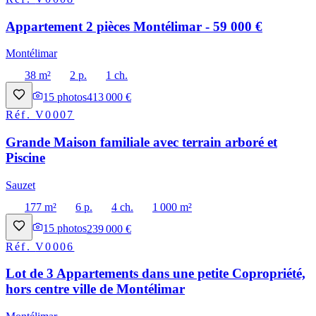
Appartement 2 pièces Montélimar - 59 000 €
Montélimar
38 m²
2 p.
1 ch.
15
photos
413 000 €
Réf.
V0007
Grande Maison familiale avec terrain arboré et
Piscine
Sauzet
177 m²
6 p.
4 ch.
1 000 m²
15
photos
239 000 €
Réf.
V0006
Lot de 3 Appartements dans une petite Copropriété,
hors centre ville de Montélimar