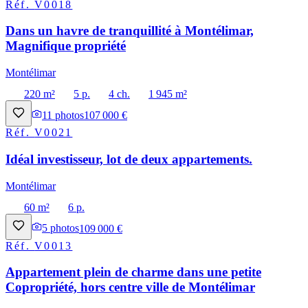
Réf.
V0018
Dans un havre de tranquillité à Montélimar,
Magnifique propriété
Montélimar
220 m²
5 p.
4 ch.
1 945 m²
11
photos
107 000 €
Réf.
V0021
Idéal investisseur, lot de deux appartements.
Montélimar
60 m²
6 p.
5
photos
109 000 €
Réf.
V0013
Appartement plein de charme dans une petite
Copropriété, hors centre ville de Montélimar