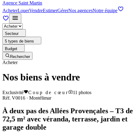
Agence Saint Martin
Acheter
Louer
Vendre
Estimer
Gérer
Nos agences
Notre équipe
Secteur
5 types de biens
Budget
Rechercher
Acheter
Nos biens à vendre
Exclusivité
Coup de cœur
11
photos
Réf.
V0016
·
Montélimar
À deux pas des Allées Provençales – T3 de
72,5 m² avec véranda, terrasse, jardin et
garage double