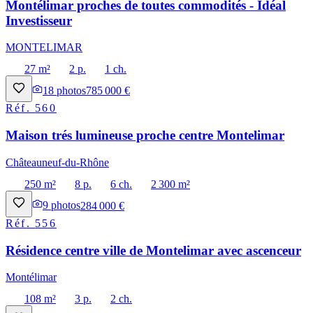
Montélimar proches de toutes commodités - Idéal
Investisseur
MONTELIMAR
27 m²
2 p.
1 ch.
18
photos
785 000 €
Réf.
560
Maison trés lumineuse proche centre Montelimar
Châteauneuf-du-Rhône
250 m²
8 p.
6 ch.
2 300 m²
9
photos
284 000 €
Réf.
556
Résidence centre ville de Montelimar avec ascenceur
Montélimar
108 m²
3 p.
2 ch.