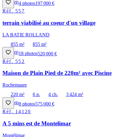
4
photos
197 000 €
Réf.
557
terrain viabilisé au coeur d'un village
LA BATIE ROLLAND
855 m²
855 m²
18
photos
520 000 €
Réf.
552
Maison de Plain Pied de 220m² avec Piscine
Rochemaure
220 m²
6 p.
4 ch.
3 424 m²
8
photos
575 000 €
Réf.
14120
A 5 mins est de Montelimar
Montélimar