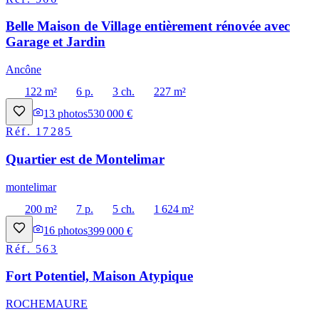
Belle Maison de Village entièrement rénovée avec
Garage et Jardin
Ancône
122 m²
6 p.
3 ch.
227 m²
13
photos
530 000 €
Réf.
17285
Quartier est de Montelimar
montelimar
200 m²
7 p.
5 ch.
1 624 m²
16
photos
399 000 €
Réf.
563
Fort Potentiel, Maison Atypique
ROCHEMAURE