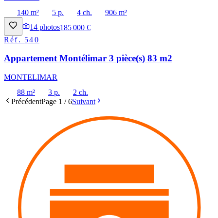
140 m²
5 p.
4 ch.
906 m²
14
photos
185 000 €
Réf.
540
Appartement Montélimar 3 pièce(s) 83 m2
MONTELIMAR
88 m²
3 p.
2 ch.
Précédent
Page
1
/
6
Suivant