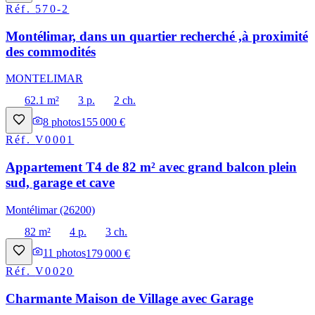
Réf.
570-2
Montélimar, dans un quartier recherché ,à proximité
des commodités
MONTELIMAR
62.1 m²
3 p.
2 ch.
8
photos
155 000 €
Réf.
V0001
Appartement T4 de 82 m² avec grand balcon plein
sud, garage et cave
Montélimar (26200)
82 m²
4 p.
3 ch.
11
photos
179 000 €
Réf.
V0020
Charmante Maison de Village avec Garage