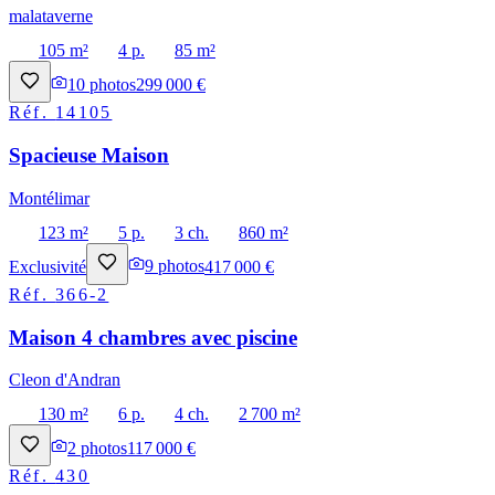
malataverne
105 m²
4 p.
85 m²
10
photos
299 000 €
Réf.
14105
Spacieuse Maison
Montélimar
123 m²
5 p.
3 ch.
860 m²
Exclusivité
9
photos
417 000 €
Réf.
366-2
Maison 4 chambres avec piscine
Cleon d'Andran
130 m²
6 p.
4 ch.
2 700 m²
2
photos
117 000 €
Réf.
430