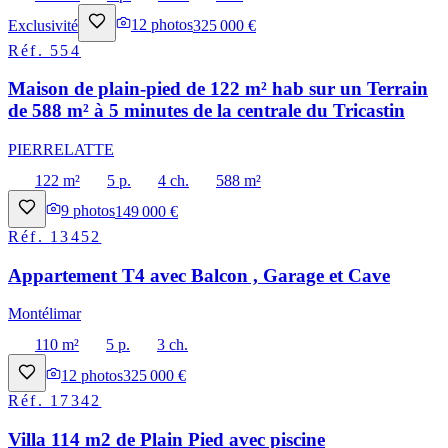
Exclusivité
12
photos
325 000 €
Réf.
554
Maison de plain-pied de 122 m² hab sur un Terrain
de 588 m² à 5 minutes de la centrale du Tricastin
PIERRELATTE
122 m²
5 p.
4 ch.
588 m²
9
photos
149 000 €
Réf.
13452
Appartement T4 avec Balcon , Garage et Cave
Montélimar
110 m²
5 p.
3 ch.
12
photos
325 000 €
Réf.
17342
Villa 114 m2 de Plain Pied avec piscine