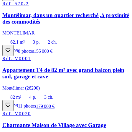
Réf.
570-2
Montélimar, dans un quartier recherché ,à proximité
des commodités
MONTELIMAR
62.1 m²
3 p.
2 ch.
8
photos
155 000 €
Réf.
V0001
Appartement T4 de 82 m² avec grand balcon plein
sud, garage et cave
Montélimar (26200)
82 m²
4 p.
3 ch.
11
photos
179 000 €
Réf.
V0020
Charmante Maison de Village avec Garage