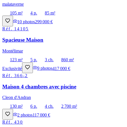
malataverne
105 m²
4 p.
85 m²
10
photos
299 000 €
Réf.
14105
Spacieuse Maison
Montélimar
123 m²
5 p.
3 ch.
860 m²
Exclusivité
9
photos
417 000 €
Réf.
366-2
Maison 4 chambres avec piscine
Cleon d'Andran
130 m²
6 p.
4 ch.
2 700 m²
2
photos
117 000 €
Réf.
430