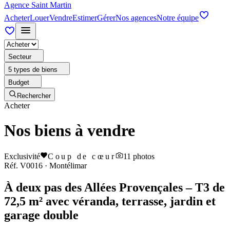
Agence Saint Martin
Acheter
Louer
Vendre
Estimer
Gérer
Nos agences
Notre équipe
Secteur
5 types de biens
Budget
Rechercher
Acheter
Nos biens à vendre
Exclusivité
Coup de cœur
11
photos
Réf.
V0016
·
Montélimar
À deux pas des Allées Provençales – T3 de
72,5 m² avec véranda, terrasse, jardin et
garage double