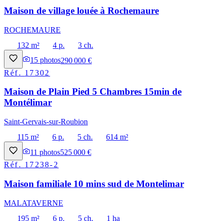
Maison de village louée à Rochemaure
ROCHEMAURE
132 m²
4 p.
3 ch.
15
photos
290 000 €
Réf.
17302
Maison de Plain Pied 5 Chambres 15min de
Montélimar
Saint-Gervais-sur-Roubion
115 m²
6 p.
5 ch.
614 m²
11
photos
525 000 €
Réf.
17238-2
Maison familiale 10 mins sud de Montelimar
MALATAVERNE
195 m²
6 p.
5 ch.
1 ha