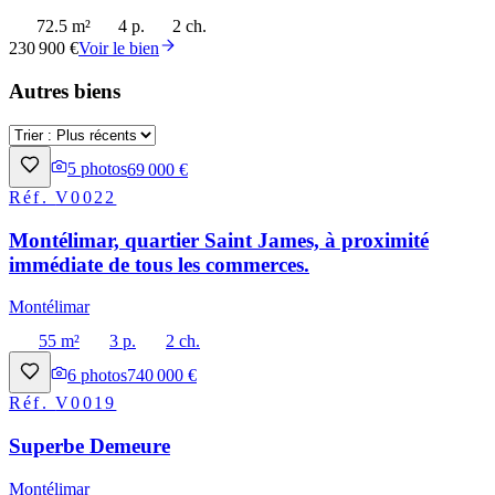
72.5 m²
4 p.
2 ch.
230 900 €
Voir le bien
Autres biens
5
photos
69 000 €
Réf.
V0022
Montélimar, quartier Saint James, à proximité
immédiate de tous les commerces.
Montélimar
55 m²
3 p.
2 ch.
6
photos
740 000 €
Réf.
V0019
Superbe Demeure
Montélimar