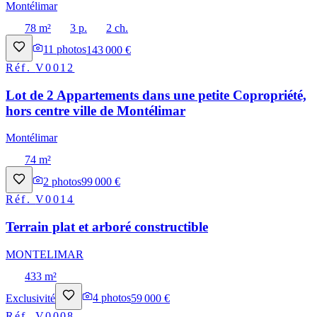
Montélimar
78 m²
3 p.
2 ch.
11
photos
143 000 €
Réf.
V0012
Lot de 2 Appartements dans une petite Copropriété,
hors centre ville de Montélimar
Montélimar
74 m²
2
photos
99 000 €
Réf.
V0014
Terrain plat et arboré constructible
MONTELIMAR
433 m²
Exclusivité
4
photos
59 000 €
Réf.
V0008