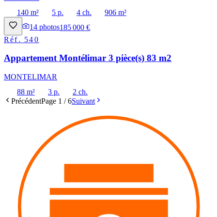
140 m²
5 p.
4 ch.
906 m²
14
photos
185 000 €
Réf.
540
Appartement Montélimar 3 pièce(s) 83 m2
MONTELIMAR
88 m²
3 p.
2 ch.
Précédent
Page
1
/
6
Suivant