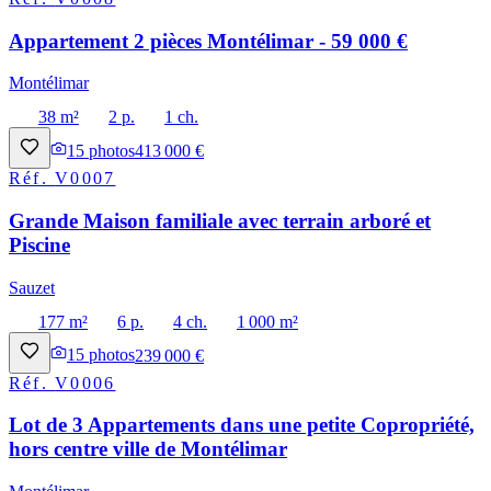
Appartement 2 pièces Montélimar - 59 000 €
Montélimar
38 m²
2 p.
1 ch.
15
photos
413 000 €
Réf.
V0007
Grande Maison familiale avec terrain arboré et
Piscine
Sauzet
177 m²
6 p.
4 ch.
1 000 m²
15
photos
239 000 €
Réf.
V0006
Lot de 3 Appartements dans une petite Copropriété,
hors centre ville de Montélimar