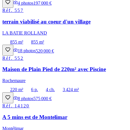
4
photos
197 000 €
Réf.
557
terrain viabilisé au coeur d'un village
LA BATIE ROLLAND
855 m²
855 m²
18
photos
520 000 €
Réf.
552
Maison de Plain Pied de 220m² avec Piscine
Rochemaure
220 m²
6 p.
4 ch.
3 424 m²
8
photos
575 000 €
Réf.
14120
A 5 mins est de Montelimar
Montélimar