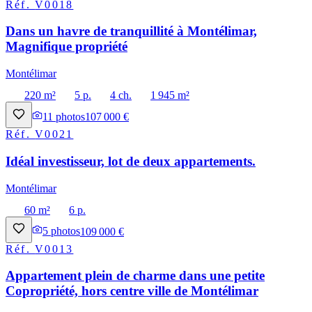
Réf.
V0018
Dans un havre de tranquillité à Montélimar,
Magnifique propriété
Montélimar
220 m²
5 p.
4 ch.
1 945 m²
11
photos
107 000 €
Réf.
V0021
Idéal investisseur, lot de deux appartements.
Montélimar
60 m²
6 p.
5
photos
109 000 €
Réf.
V0013
Appartement plein de charme dans une petite
Copropriété, hors centre ville de Montélimar