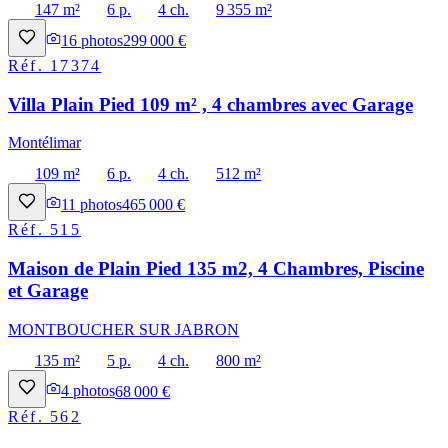
147 m²
6 p.
4 ch.
9 355 m²
16
photos
299 000 €
Réf.
17374
Villa Plain Pied 109 m² , 4 chambres avec Garage
Montélimar
109 m²
6 p.
4 ch.
512 m²
11
photos
465 000 €
Réf.
515
Maison de Plain Pied 135 m2, 4 Chambres, Piscine
et Garage
MONTBOUCHER SUR JABRON
135 m²
5 p.
4 ch.
800 m²
4
photos
68 000 €
Réf.
562