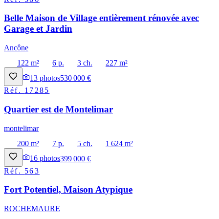
Belle Maison de Village entièrement rénovée avec
Garage et Jardin
Ancône
122 m²
6 p.
3 ch.
227 m²
13
photos
530 000 €
Réf.
17285
Quartier est de Montelimar
montelimar
200 m²
7 p.
5 ch.
1 624 m²
16
photos
399 000 €
Réf.
563
Fort Potentiel, Maison Atypique
ROCHEMAURE