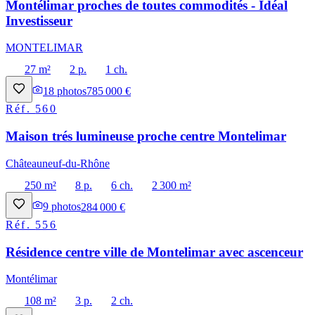
Montélimar proches de toutes commodités - Idéal
Investisseur
MONTELIMAR
27 m²
2 p.
1 ch.
18
photos
785 000 €
Réf.
560
Maison trés lumineuse proche centre Montelimar
Châteauneuf-du-Rhône
250 m²
8 p.
6 ch.
2 300 m²
9
photos
284 000 €
Réf.
556
Résidence centre ville de Montelimar avec ascenceur
Montélimar
108 m²
3 p.
2 ch.