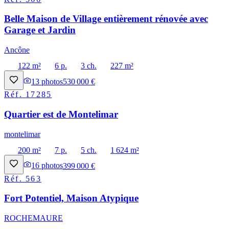
Belle Maison de Village entièrement rénovée avec
Garage et Jardin
Ancône
122 m²
6 p.
3 ch.
227 m²
13
photos
530 000 €
Réf.
17285
Quartier est de Montelimar
montelimar
200 m²
7 p.
5 ch.
1 624 m²
16
photos
399 000 €
Réf.
563
Fort Potentiel, Maison Atypique
ROCHEMAURE