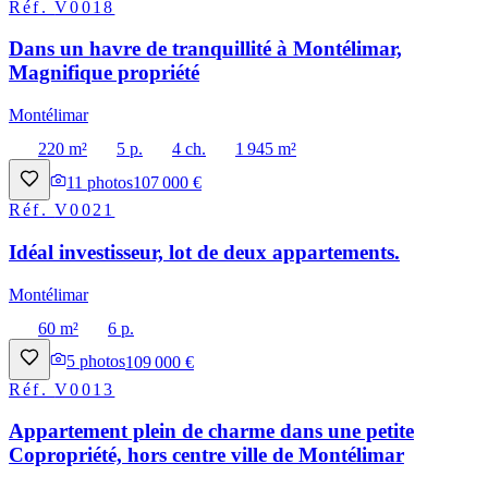
Réf.
V0018
Dans un havre de tranquillité à Montélimar,
Magnifique propriété
Montélimar
220 m²
5 p.
4 ch.
1 945 m²
11
photos
107 000 €
Réf.
V0021
Idéal investisseur, lot de deux appartements.
Montélimar
60 m²
6 p.
5
photos
109 000 €
Réf.
V0013
Appartement plein de charme dans une petite
Copropriété, hors centre ville de Montélimar