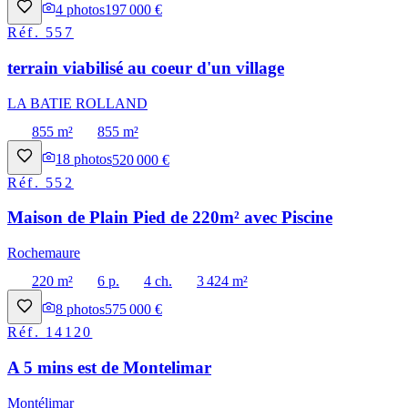
4
photos
197 000 €
Réf.
557
terrain viabilisé au coeur d'un village
LA BATIE ROLLAND
855 m²
855 m²
18
photos
520 000 €
Réf.
552
Maison de Plain Pied de 220m² avec Piscine
Rochemaure
220 m²
6 p.
4 ch.
3 424 m²
8
photos
575 000 €
Réf.
14120
A 5 mins est de Montelimar
Montélimar