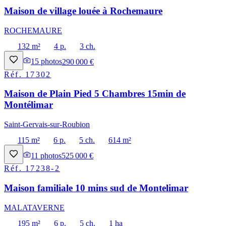
Maison de village louée à Rochemaure
ROCHEMAURE
132 m²
4 p.
3 ch.
15
photos
290 000 €
Réf.
17302
Maison de Plain Pied 5 Chambres 15min de
Montélimar
Saint-Gervais-sur-Roubion
115 m²
6 p.
5 ch.
614 m²
11
photos
525 000 €
Réf.
17238-2
Maison familiale 10 mins sud de Montelimar
MALATAVERNE
195 m²
6 p.
5 ch.
1 ha