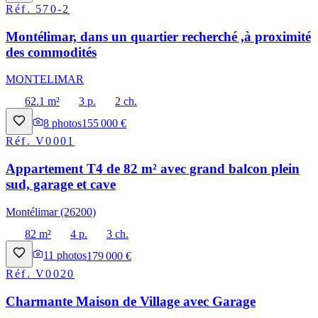
Réf.
570-2
Montélimar, dans un quartier recherché ,à proximité
des commodités
MONTELIMAR
62.1 m²
3 p.
2 ch.
8
photos
155 000 €
Réf.
V0001
Appartement T4 de 82 m² avec grand balcon plein
sud, garage et cave
Montélimar (26200)
82 m²
4 p.
3 ch.
11
photos
179 000 €
Réf.
V0020
Charmante Maison de Village avec Garage