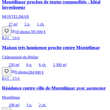
Montélimar proches de toutes commodités - Idéal
Investisseur
MONTELIMAR
27 m²
2 p.
1 ch.
18
photos
785 000 €
Réf.
560
Maison trés lumineuse proche centre Montelimar
Châteauneuf-du-Rhône
250 m²
8 p.
6 ch.
2 300 m²
9
photos
284 000 €
Réf.
556
Résidence centre ville de Montelimar avec ascenceur
Montélimar
108 m²
3 p.
2 ch.