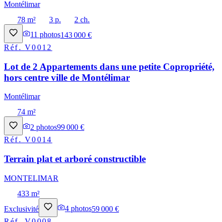
Montélimar
78 m²
3 p.
2 ch.
11
photos
143 000 €
Réf.
V0012
Lot de 2 Appartements dans une petite Copropriété,
hors centre ville de Montélimar
Montélimar
74 m²
2
photos
99 000 €
Réf.
V0014
Terrain plat et arboré constructible
MONTELIMAR
433 m²
Exclusivité
4
photos
59 000 €
Réf.
V0008