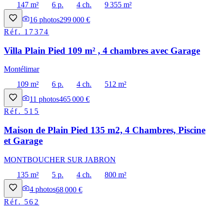
147 m²
6 p.
4 ch.
9 355 m²
16
photos
299 000 €
Réf.
17374
Villa Plain Pied 109 m² , 4 chambres avec Garage
Montélimar
109 m²
6 p.
4 ch.
512 m²
11
photos
465 000 €
Réf.
515
Maison de Plain Pied 135 m2, 4 Chambres, Piscine
et Garage
MONTBOUCHER SUR JABRON
135 m²
5 p.
4 ch.
800 m²
4
photos
68 000 €
Réf.
562