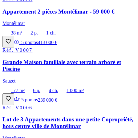
Appartement 2 pièces Montélimar - 59 000 €
Montélimar
38 m²
2 p.
1 ch.
15
photos
413 000 €
Réf.
V0007
Grande Maison familiale avec terrain arboré et
Piscine
Sauzet
177 m²
6 p.
4 ch.
1 000 m²
15
photos
239 000 €
Réf.
V0006
Lot de 3 Appartements dans une petite Copropriété,
hors centre ville de Montélimar