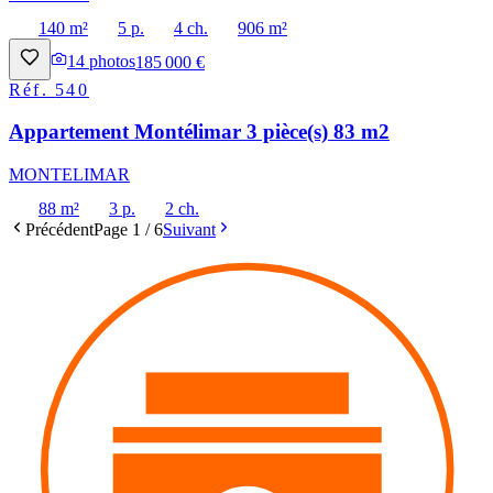
140 m²
5 p.
4 ch.
906 m²
14
photos
185 000 €
Réf.
540
Appartement Montélimar 3 pièce(s) 83 m2
MONTELIMAR
88 m²
3 p.
2 ch.
Précédent
Page
1
/
6
Suivant