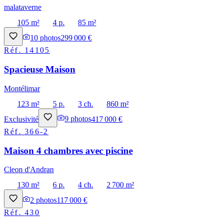
malataverne
105 m²
4 p.
85 m²
10
photos
299 000 €
Réf.
14105
Spacieuse Maison
Montélimar
123 m²
5 p.
3 ch.
860 m²
Exclusivité
9
photos
417 000 €
Réf.
366-2
Maison 4 chambres avec piscine
Cleon d'Andran
130 m²
6 p.
4 ch.
2 700 m²
2
photos
117 000 €
Réf.
430