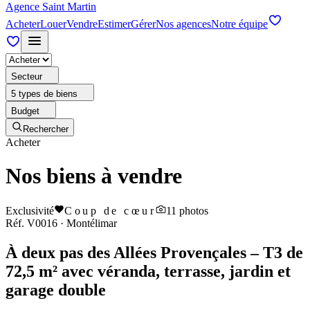
Agence Saint Martin
Acheter
Louer
Vendre
Estimer
Gérer
Nos agences
Notre équipe
Secteur
5 types de biens
Budget
Rechercher
Acheter
Nos biens à vendre
Exclusivité
Coup de cœur
11
photos
Réf.
V0016
·
Montélimar
À deux pas des Allées Provençales – T3 de
72,5 m² avec véranda, terrasse, jardin et
garage double