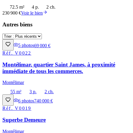
72.5 m²
4 p.
2 ch.
230 900 €
Voir le bien
Autres biens
5
photos
69 000 €
Réf.
V0022
Montélimar, quartier Saint James, à proximité
immédiate de tous les commerces.
Montélimar
55 m²
3 p.
2 ch.
6
photos
740 000 €
Réf.
V0019
Superbe Demeure
Montélimar