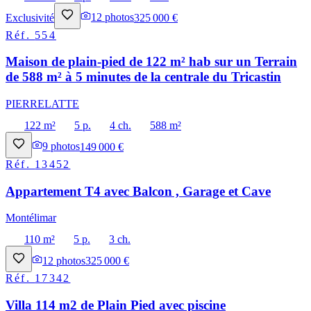
Exclusivité
12
photos
325 000 €
Réf.
554
Maison de plain-pied de 122 m² hab sur un Terrain
de 588 m² à 5 minutes de la centrale du Tricastin
PIERRELATTE
122 m²
5 p.
4 ch.
588 m²
9
photos
149 000 €
Réf.
13452
Appartement T4 avec Balcon , Garage et Cave
Montélimar
110 m²
5 p.
3 ch.
12
photos
325 000 €
Réf.
17342
Villa 114 m2 de Plain Pied avec piscine