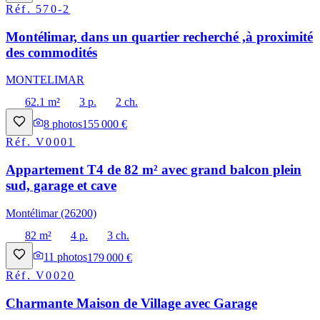
Réf.
570-2
Montélimar, dans un quartier recherché ,à proximité
des commodités
MONTELIMAR
62.1 m²
3 p.
2 ch.
8
photos
155 000 €
Réf.
V0001
Appartement T4 de 82 m² avec grand balcon plein
sud, garage et cave
Montélimar (26200)
82 m²
4 p.
3 ch.
11
photos
179 000 €
Réf.
V0020
Charmante Maison de Village avec Garage