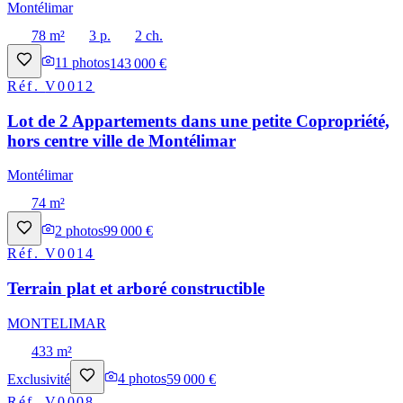
Montélimar
78 m²
3 p.
2 ch.
11
photos
143 000 €
Réf.
V0012
Lot de 2 Appartements dans une petite Copropriété,
hors centre ville de Montélimar
Montélimar
74 m²
2
photos
99 000 €
Réf.
V0014
Terrain plat et arboré constructible
MONTELIMAR
433 m²
Exclusivité
4
photos
59 000 €
Réf.
V0008