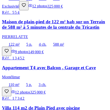
Exclusivité
12
photos
325 000 €
Réf.
554
Maison de plain-pied de 122 m² hab sur un Terrain
de 588 m² à 5 minutes de la centrale du Tricastin
PIERRELATTE
122 m²
5 p.
4 ch.
588 m²
9
photos
149 000 €
Réf.
13452
Appartement T4 avec Balcon , Garage et Cave
Montélimar
110 m²
5 p.
3 ch.
12
photos
325 000 €
Réf.
17342
Villa 114 m2 de Plain Pied avec piscine