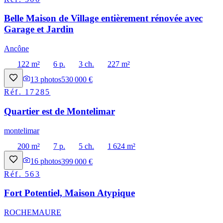
Belle Maison de Village entièrement rénovée avec
Garage et Jardin
Ancône
122 m²
6 p.
3 ch.
227 m²
13
photos
530 000 €
Réf.
17285
Quartier est de Montelimar
montelimar
200 m²
7 p.
5 ch.
1 624 m²
16
photos
399 000 €
Réf.
563
Fort Potentiel, Maison Atypique
ROCHEMAURE