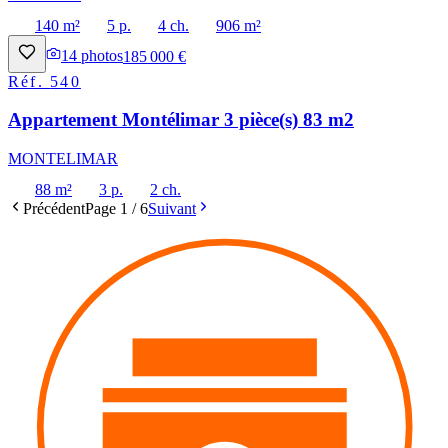
140 m²
5 p.
4 ch.
906 m²
14
photos
185 000 €
Réf.
540
Appartement Montélimar 3 pièce(s) 83 m2
MONTELIMAR
88 m²
3 p.
2 ch.
Précédent
Page
1
/
6
Suivant