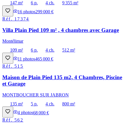
147 m²
6 p.
4 ch.
9 355 m²
16
photos
299 000 €
Réf.
17374
Villa Plain Pied 109 m² , 4 chambres avec Garage
Montélimar
109 m²
6 p.
4 ch.
512 m²
11
photos
465 000 €
Réf.
515
Maison de Plain Pied 135 m2, 4 Chambres, Piscine
et Garage
MONTBOUCHER SUR JABRON
135 m²
5 p.
4 ch.
800 m²
4
photos
68 000 €
Réf.
562