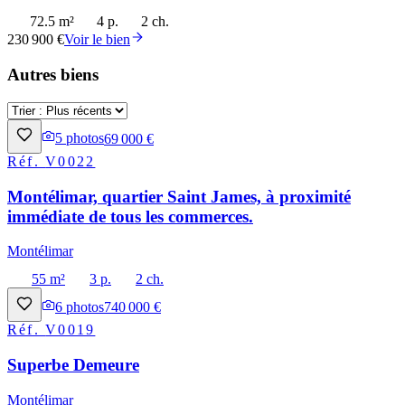
72.5 m²
4 p.
2 ch.
230 900 €
Voir le bien
Autres biens
5
photos
69 000 €
Réf.
V0022
Montélimar, quartier Saint James, à proximité
immédiate de tous les commerces.
Montélimar
55 m²
3 p.
2 ch.
6
photos
740 000 €
Réf.
V0019
Superbe Demeure
Montélimar