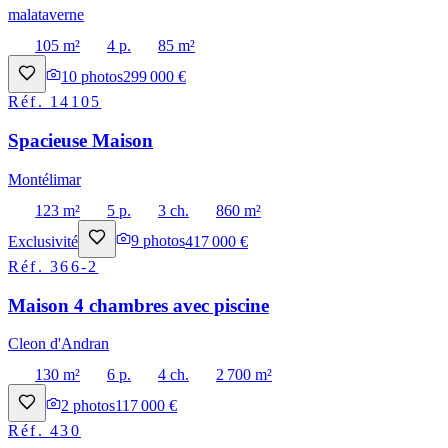
malataverne
105 m²
4 p.
85 m²
10
photos
299 000 €
Réf.
14105
Spacieuse Maison
Montélimar
123 m²
5 p.
3 ch.
860 m²
Exclusivité
9
photos
417 000 €
Réf.
366-2
Maison 4 chambres avec piscine
Cleon d'Andran
130 m²
6 p.
4 ch.
2 700 m²
2
photos
117 000 €
Réf.
430