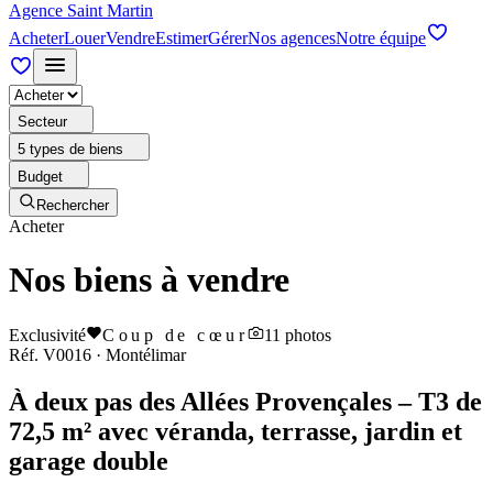
Agence Saint Martin
Acheter
Louer
Vendre
Estimer
Gérer
Nos agences
Notre équipe
Secteur
5 types de biens
Budget
Rechercher
Acheter
Nos biens à vendre
Exclusivité
Coup de cœur
11
photos
Réf.
V0016
·
Montélimar
À deux pas des Allées Provençales – T3 de
72,5 m² avec véranda, terrasse, jardin et
garage double