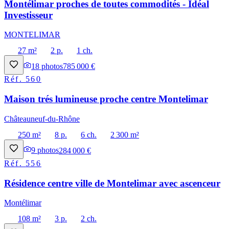
Montélimar proches de toutes commodités - Idéal
Investisseur
MONTELIMAR
27 m²
2 p.
1 ch.
18
photos
785 000 €
Réf.
560
Maison trés lumineuse proche centre Montelimar
Châteauneuf-du-Rhône
250 m²
8 p.
6 ch.
2 300 m²
9
photos
284 000 €
Réf.
556
Résidence centre ville de Montelimar avec ascenceur
Montélimar
108 m²
3 p.
2 ch.