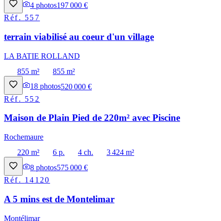
4
photos
197 000 €
Réf.
557
terrain viabilisé au coeur d'un village
LA BATIE ROLLAND
855 m²
855 m²
18
photos
520 000 €
Réf.
552
Maison de Plain Pied de 220m² avec Piscine
Rochemaure
220 m²
6 p.
4 ch.
3 424 m²
8
photos
575 000 €
Réf.
14120
A 5 mins est de Montelimar
Montélimar