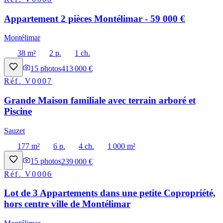
Appartement 2 pièces Montélimar - 59 000 €
Montélimar
38 m²
2 p.
1 ch.
15
photos
413 000 €
Réf.
V0007
Grande Maison familiale avec terrain arboré et
Piscine
Sauzet
177 m²
6 p.
4 ch.
1 000 m²
15
photos
239 000 €
Réf.
V0006
Lot de 3 Appartements dans une petite Copropriété,
hors centre ville de Montélimar