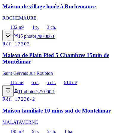
Maison de village louée à Rochemaure
ROCHEMAURE
132 m²
4 p.
3 ch.
15
photos
290 000 €
Réf.
17302
Maison de Plain Pied 5 Chambres 15min de
Montélimar
Saint-Gervais-sur-Roubion
115 m²
6 p.
5 ch.
614 m²
11
photos
525 000 €
Réf.
17238-2
Maison familiale 10 mins sud de Montelimar
MALATAVERNE
195 m²
6 p.
5 ch.
1 ha