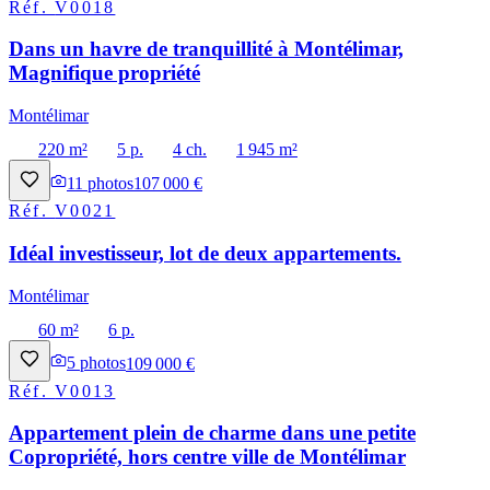
Réf.
V0018
Dans un havre de tranquillité à Montélimar,
Magnifique propriété
Montélimar
220 m²
5 p.
4 ch.
1 945 m²
11
photos
107 000 €
Réf.
V0021
Idéal investisseur, lot de deux appartements.
Montélimar
60 m²
6 p.
5
photos
109 000 €
Réf.
V0013
Appartement plein de charme dans une petite
Copropriété, hors centre ville de Montélimar