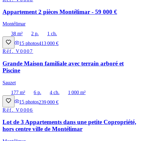
Appartement 2 pièces Montélimar - 59 000 €
Montélimar
38 m²
2 p.
1 ch.
15
photos
413 000 €
Réf.
V0007
Grande Maison familiale avec terrain arboré et
Piscine
Sauzet
177 m²
6 p.
4 ch.
1 000 m²
15
photos
239 000 €
Réf.
V0006
Lot de 3 Appartements dans une petite Copropriété,
hors centre ville de Montélimar