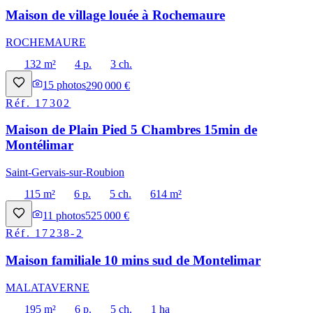
Maison de village louée à Rochemaure
ROCHEMAURE
132 m²
4 p.
3 ch.
15
photos
290 000 €
Réf.
17302
Maison de Plain Pied 5 Chambres 15min de
Montélimar
Saint-Gervais-sur-Roubion
115 m²
6 p.
5 ch.
614 m²
11
photos
525 000 €
Réf.
17238-2
Maison familiale 10 mins sud de Montelimar
MALATAVERNE
195 m²
6 p.
5 ch.
1 ha