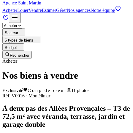
Agence Saint Martin
Acheter
Louer
Vendre
Estimer
Gérer
Nos agences
Notre équipe
Secteur
5 types de biens
Budget
Rechercher
Acheter
Nos biens à vendre
Exclusivité
Coup de cœur
11
photos
Réf.
V0016
·
Montélimar
À deux pas des Allées Provençales – T3 de
72,5 m² avec véranda, terrasse, jardin et
garage double