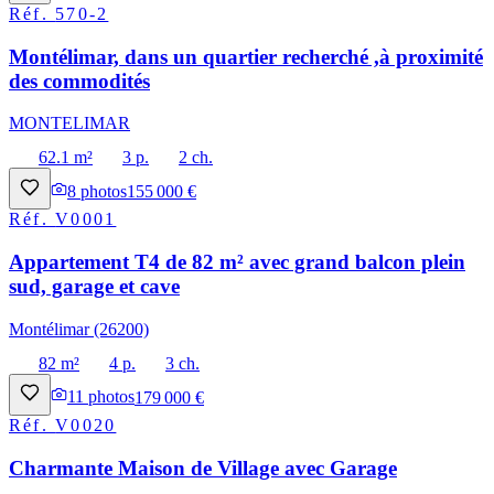
Réf.
570-2
Montélimar, dans un quartier recherché ,à proximité
des commodités
MONTELIMAR
62.1 m²
3 p.
2 ch.
8
photos
155 000 €
Réf.
V0001
Appartement T4 de 82 m² avec grand balcon plein
sud, garage et cave
Montélimar (26200)
82 m²
4 p.
3 ch.
11
photos
179 000 €
Réf.
V0020
Charmante Maison de Village avec Garage