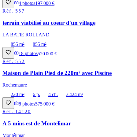
4
photos
197 000 €
Réf.
557
terrain viabilisé au coeur d'un village
LA BATIE ROLLAND
855 m²
855 m²
18
photos
520 000 €
Réf.
552
Maison de Plain Pied de 220m² avec Piscine
Rochemaure
220 m²
6 p.
4 ch.
3 424 m²
8
photos
575 000 €
Réf.
14120
A 5 mins est de Montelimar
Montélimar