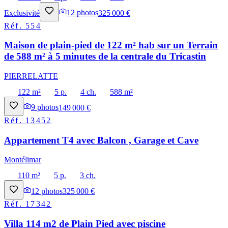
Exclusivité
12
photos
325 000 €
Réf.
554
Maison de plain-pied de 122 m² hab sur un Terrain
de 588 m² à 5 minutes de la centrale du Tricastin
PIERRELATTE
122 m²
5 p.
4 ch.
588 m²
9
photos
149 000 €
Réf.
13452
Appartement T4 avec Balcon , Garage et Cave
Montélimar
110 m²
5 p.
3 ch.
12
photos
325 000 €
Réf.
17342
Villa 114 m2 de Plain Pied avec piscine