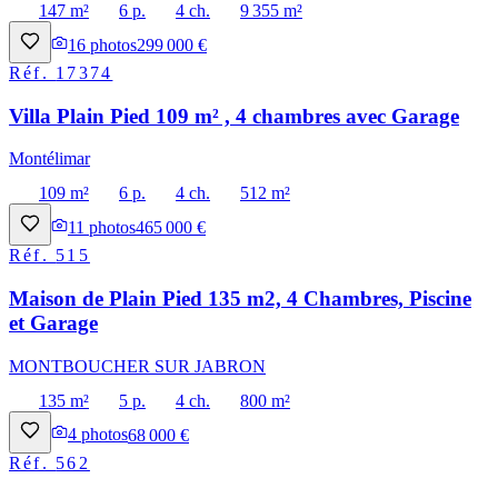
147 m²
6 p.
4 ch.
9 355 m²
16
photos
299 000 €
Réf.
17374
Villa Plain Pied 109 m² , 4 chambres avec Garage
Montélimar
109 m²
6 p.
4 ch.
512 m²
11
photos
465 000 €
Réf.
515
Maison de Plain Pied 135 m2, 4 Chambres, Piscine
et Garage
MONTBOUCHER SUR JABRON
135 m²
5 p.
4 ch.
800 m²
4
photos
68 000 €
Réf.
562