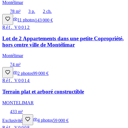
Montélimar
78 m²
3 p.
2 ch.
11
photos
143 000 €
Réf.
V0012
Lot de 2 Appartements dans une petite Copropriété,
hors centre ville de Montélimar
Montélimar
74 m²
2
photos
99 000 €
Réf.
V0014
Terrain plat et arboré constructible
MONTELIMAR
433 m²
Exclusivité
4
photos
59 000 €
Réf.
V0008