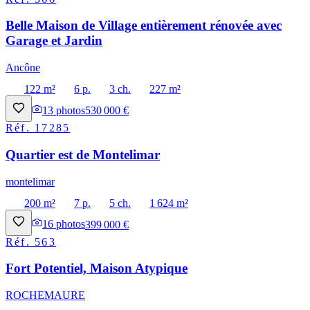
Belle Maison de Village entièrement rénovée avec
Garage et Jardin
Ancône
122 m²
6 p.
3 ch.
227 m²
13
photos
530 000 €
Réf.
17285
Quartier est de Montelimar
montelimar
200 m²
7 p.
5 ch.
1 624 m²
16
photos
399 000 €
Réf.
563
Fort Potentiel, Maison Atypique
ROCHEMAURE