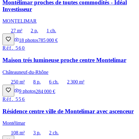
Montélimar proches de toutes commodités - Idéal
Investisseur
MONTELIMAR
27 m²
2 p.
1 ch.
18
photos
785 000 €
Réf.
560
Maison trés lumineuse proche centre Montelimar
Châteauneuf-du-Rhône
250 m²
8 p.
6 ch.
2 300 m²
9
photos
284 000 €
Réf.
556
Résidence centre ville de Montelimar avec ascenceur
Montélimar
108 m²
3 p.
2 ch.