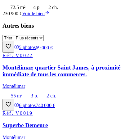
72.5 m²
4 p.
2 ch.
230 900 €
Voir le bien
Autres biens
5
photos
69 000 €
Réf.
V0022
Montélimar, quartier Saint James, à proximité
immédiate de tous les commerces.
Montélimar
55 m²
3 p.
2 ch.
6
photos
740 000 €
Réf.
V0019
Superbe Demeure
Montélimar