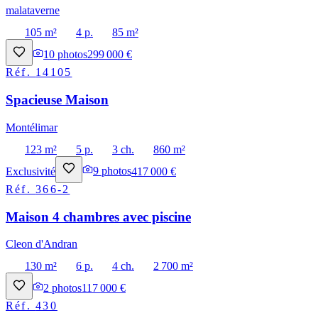
malataverne
105 m²
4 p.
85 m²
10
photos
299 000 €
Réf.
14105
Spacieuse Maison
Montélimar
123 m²
5 p.
3 ch.
860 m²
Exclusivité
9
photos
417 000 €
Réf.
366-2
Maison 4 chambres avec piscine
Cleon d'Andran
130 m²
6 p.
4 ch.
2 700 m²
2
photos
117 000 €
Réf.
430