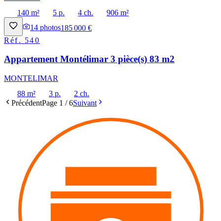
140 m²
5 p.
4 ch.
906 m²
14
photos
185 000 €
Réf.
540
Appartement Montélimar 3 pièce(s) 83 m2
MONTELIMAR
88 m²
3 p.
2 ch.
Précédent
Page
1
/
6
Suivant