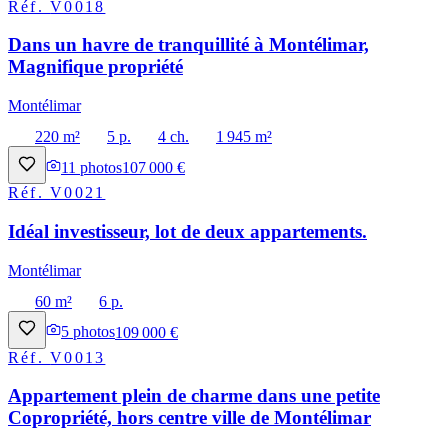
Réf.
V0018
Dans un havre de tranquillité à Montélimar,
Magnifique propriété
Montélimar
220 m²
5 p.
4 ch.
1 945 m²
11
photos
107 000 €
Réf.
V0021
Idéal investisseur, lot de deux appartements.
Montélimar
60 m²
6 p.
5
photos
109 000 €
Réf.
V0013
Appartement plein de charme dans une petite
Copropriété, hors centre ville de Montélimar