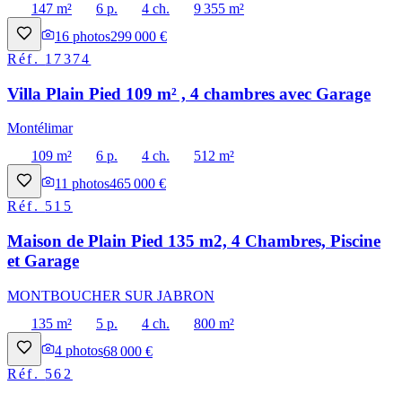
147 m²
6 p.
4 ch.
9 355 m²
16
photos
299 000 €
Réf.
17374
Villa Plain Pied 109 m² , 4 chambres avec Garage
Montélimar
109 m²
6 p.
4 ch.
512 m²
11
photos
465 000 €
Réf.
515
Maison de Plain Pied 135 m2, 4 Chambres, Piscine
et Garage
MONTBOUCHER SUR JABRON
135 m²
5 p.
4 ch.
800 m²
4
photos
68 000 €
Réf.
562