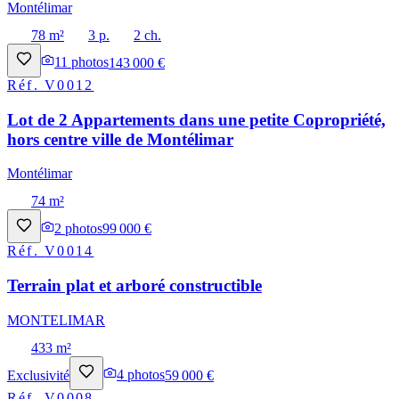
Montélimar
78 m²
3 p.
2 ch.
11
photos
143 000 €
Réf.
V0012
Lot de 2 Appartements dans une petite Copropriété,
hors centre ville de Montélimar
Montélimar
74 m²
2
photos
99 000 €
Réf.
V0014
Terrain plat et arboré constructible
MONTELIMAR
433 m²
Exclusivité
4
photos
59 000 €
Réf.
V0008