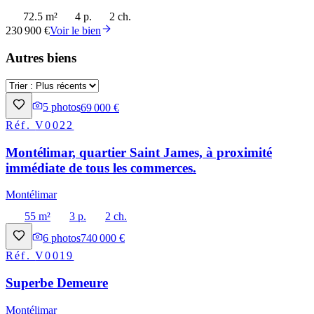
72.5 m²
4 p.
2 ch.
230 900 €
Voir le bien
Autres biens
5
photos
69 000 €
Réf.
V0022
Montélimar, quartier Saint James, à proximité
immédiate de tous les commerces.
Montélimar
55 m²
3 p.
2 ch.
6
photos
740 000 €
Réf.
V0019
Superbe Demeure
Montélimar