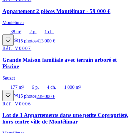
Appartement 2 pièces Montélimar - 59 000 €
Montélimar
38 m²
2 p.
1 ch.
15
photos
413 000 €
Réf.
V0007
Grande Maison familiale avec terrain arboré et
Piscine
Sauzet
177 m²
6 p.
4 ch.
1 000 m²
15
photos
239 000 €
Réf.
V0006
Lot de 3 Appartements dans une petite Copropriété,
hors centre ville de Montélimar