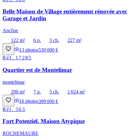
Belle Maison de Village entièrement rénovée avec
Garage et Jardin
Ancône
122 m²
6 p.
3 ch.
227 m²
13
photos
530 000 €
Réf.
17285
Quartier est de Montelimar
montelimar
200 m²
7 p.
5 ch.
1 624 m²
16
photos
399 000 €
Réf.
563
Fort Potentiel, Maison Atypique
ROCHEMAURE