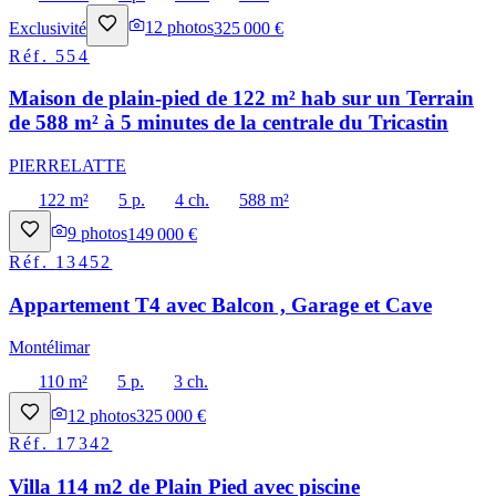
Exclusivité
12
photos
325 000 €
Réf.
554
Maison de plain-pied de 122 m² hab sur un Terrain
de 588 m² à 5 minutes de la centrale du Tricastin
PIERRELATTE
122 m²
5 p.
4 ch.
588 m²
9
photos
149 000 €
Réf.
13452
Appartement T4 avec Balcon , Garage et Cave
Montélimar
110 m²
5 p.
3 ch.
12
photos
325 000 €
Réf.
17342
Villa 114 m2 de Plain Pied avec piscine