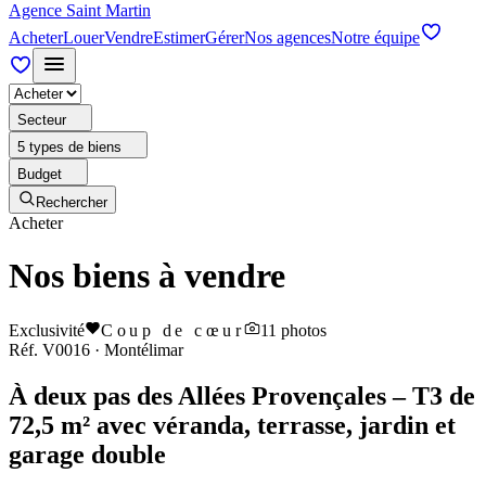
Agence Saint Martin
Acheter
Louer
Vendre
Estimer
Gérer
Nos agences
Notre équipe
Secteur
5 types de biens
Budget
Rechercher
Acheter
Nos biens à vendre
Exclusivité
Coup de cœur
11
photos
Réf.
V0016
·
Montélimar
À deux pas des Allées Provençales – T3 de
72,5 m² avec véranda, terrasse, jardin et
garage double