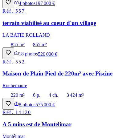
4
photos
197 000 €
Réf.
557
terrain viabilisé au coeur d'un village
LA BATIE ROLLAND
855 m²
855 m²
18
photos
520 000 €
Réf.
552
Maison de Plain Pied de 220m² avec Piscine
Rochemaure
220 m²
6 p.
4 ch.
3 424 m²
8
photos
575 000 €
Réf.
14120
A 5 mins est de Montelimar
Montélimar