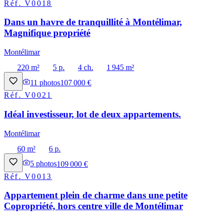
Réf.
V0018
Dans un havre de tranquillité à Montélimar,
Magnifique propriété
Montélimar
220 m²
5 p.
4 ch.
1 945 m²
11
photos
107 000 €
Réf.
V0021
Idéal investisseur, lot de deux appartements.
Montélimar
60 m²
6 p.
5
photos
109 000 €
Réf.
V0013
Appartement plein de charme dans une petite
Copropriété, hors centre ville de Montélimar