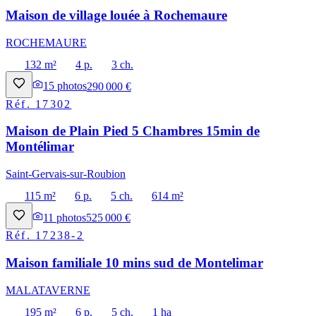
Maison de village louée à Rochemaure
ROCHEMAURE
132 m²
4 p.
3 ch.
15
photos
290 000 €
Réf.
17302
Maison de Plain Pied 5 Chambres 15min de
Montélimar
Saint-Gervais-sur-Roubion
115 m²
6 p.
5 ch.
614 m²
11
photos
525 000 €
Réf.
17238-2
Maison familiale 10 mins sud de Montelimar
MALATAVERNE
195 m²
6 p.
5 ch.
1 ha