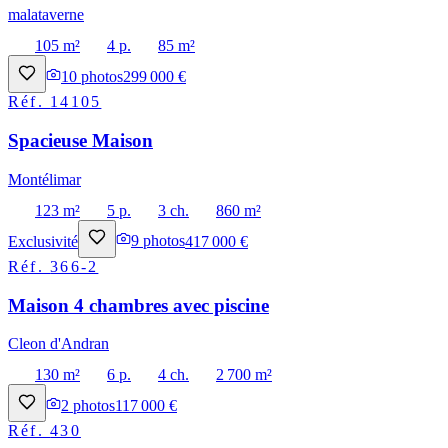
malataverne
105 m²
4 p.
85 m²
10
photos
299 000 €
Réf.
14105
Spacieuse Maison
Montélimar
123 m²
5 p.
3 ch.
860 m²
Exclusivité
9
photos
417 000 €
Réf.
366-2
Maison 4 chambres avec piscine
Cleon d'Andran
130 m²
6 p.
4 ch.
2 700 m²
2
photos
117 000 €
Réf.
430