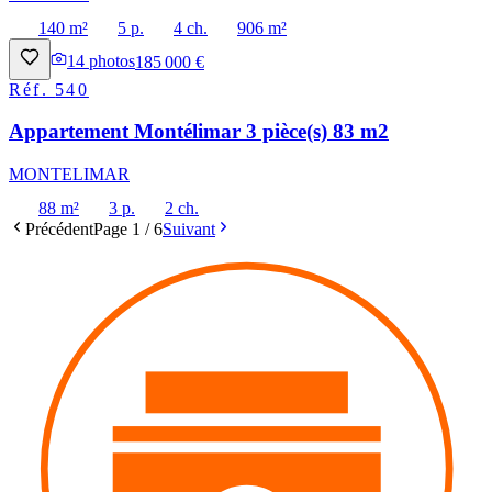
140 m²
5 p.
4 ch.
906 m²
14
photos
185 000 €
Réf.
540
Appartement Montélimar 3 pièce(s) 83 m2
MONTELIMAR
88 m²
3 p.
2 ch.
Précédent
Page
1
/
6
Suivant