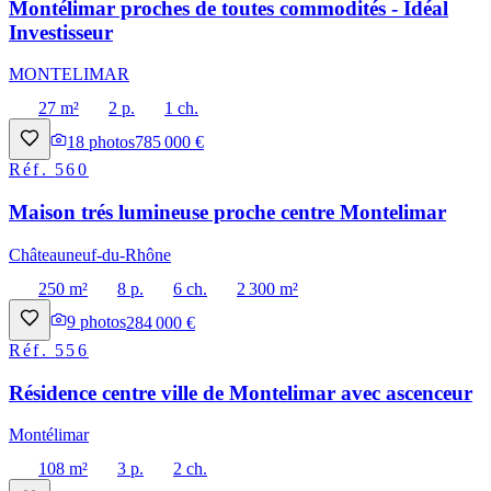
Montélimar proches de toutes commodités - Idéal
Investisseur
MONTELIMAR
27 m²
2 p.
1 ch.
18
photos
785 000 €
Réf.
560
Maison trés lumineuse proche centre Montelimar
Châteauneuf-du-Rhône
250 m²
8 p.
6 ch.
2 300 m²
9
photos
284 000 €
Réf.
556
Résidence centre ville de Montelimar avec ascenceur
Montélimar
108 m²
3 p.
2 ch.