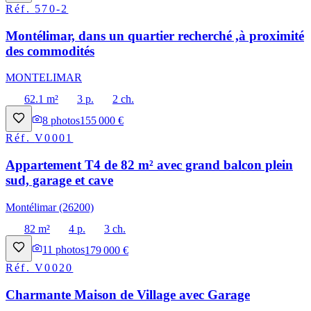
Réf.
570-2
Montélimar, dans un quartier recherché ,à proximité
des commodités
MONTELIMAR
62.1 m²
3 p.
2 ch.
8
photos
155 000 €
Réf.
V0001
Appartement T4 de 82 m² avec grand balcon plein
sud, garage et cave
Montélimar (26200)
82 m²
4 p.
3 ch.
11
photos
179 000 €
Réf.
V0020
Charmante Maison de Village avec Garage