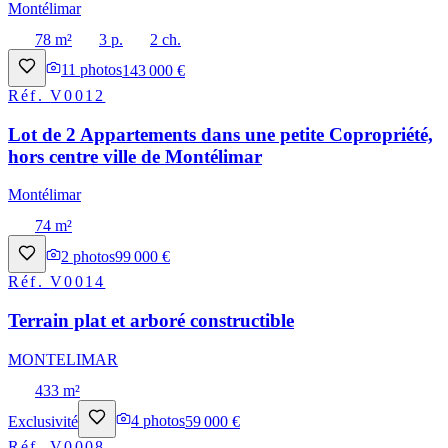
Montélimar
78 m²
3 p.
2 ch.
11
photos
143 000 €
Réf.
V0012
Lot de 2 Appartements dans une petite Copropriété,
hors centre ville de Montélimar
Montélimar
74 m²
2
photos
99 000 €
Réf.
V0014
Terrain plat et arboré constructible
MONTELIMAR
433 m²
Exclusivité
4
photos
59 000 €
Réf.
V0008