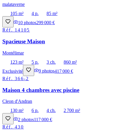
malataverne
105 m²
4 p.
85 m²
10
photos
299 000 €
Réf.
14105
Spacieuse Maison
Montélimar
123 m²
5 p.
3 ch.
860 m²
Exclusivité
9
photos
417 000 €
Réf.
366-2
Maison 4 chambres avec piscine
Cleon d'Andran
130 m²
6 p.
4 ch.
2 700 m²
2
photos
117 000 €
Réf.
430