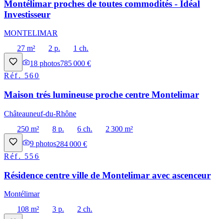
Montélimar proches de toutes commodités - Idéal
Investisseur
MONTELIMAR
27 m²
2 p.
1 ch.
18
photos
785 000 €
Réf.
560
Maison trés lumineuse proche centre Montelimar
Châteauneuf-du-Rhône
250 m²
8 p.
6 ch.
2 300 m²
9
photos
284 000 €
Réf.
556
Résidence centre ville de Montelimar avec ascenceur
Montélimar
108 m²
3 p.
2 ch.