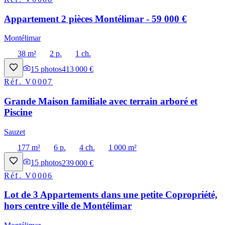
Appartement 2 pièces Montélimar - 59 000 €
Montélimar
38 m²
2 p.
1 ch.
15
photos
413 000 €
Réf.
V0007
Grande Maison familiale avec terrain arboré et
Piscine
Sauzet
177 m²
6 p.
4 ch.
1 000 m²
15
photos
239 000 €
Réf.
V0006
Lot de 3 Appartements dans une petite Copropriété,
hors centre ville de Montélimar