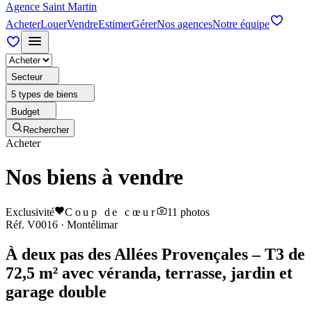
Agence Saint Martin
Acheter
Louer
Vendre
Estimer
Gérer
Nos agences
Notre équipe
Secteur
5 types de biens
Budget
Rechercher
Acheter
Nos biens à vendre
Exclusivité
Coup de cœur
11
photos
Réf.
V0016
·
Montélimar
À deux pas des Allées Provençales – T3 de
72,5 m² avec véranda, terrasse, jardin et
garage double