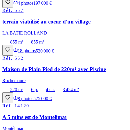
4
photos
197 000 €
Réf.
557
terrain viabilisé au coeur d'un village
LA BATIE ROLLAND
855 m²
855 m²
18
photos
520 000 €
Réf.
552
Maison de Plain Pied de 220m² avec Piscine
Rochemaure
220 m²
6 p.
4 ch.
3 424 m²
8
photos
575 000 €
Réf.
14120
A 5 mins est de Montelimar
Montélimar