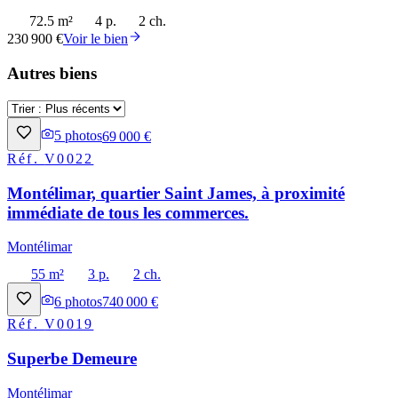
72.5 m²
4 p.
2 ch.
230 900 €
Voir le bien
Autres biens
5
photos
69 000 €
Réf.
V0022
Montélimar, quartier Saint James, à proximité
immédiate de tous les commerces.
Montélimar
55 m²
3 p.
2 ch.
6
photos
740 000 €
Réf.
V0019
Superbe Demeure
Montélimar