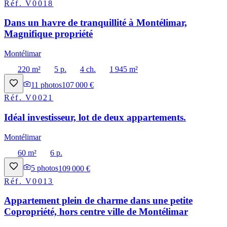
Réf.
V0018
Dans un havre de tranquillité à Montélimar,
Magnifique propriété
Montélimar
220 m²
5 p.
4 ch.
1 945 m²
11
photos
107 000 €
Réf.
V0021
Idéal investisseur, lot de deux appartements.
Montélimar
60 m²
6 p.
5
photos
109 000 €
Réf.
V0013
Appartement plein de charme dans une petite
Copropriété, hors centre ville de Montélimar