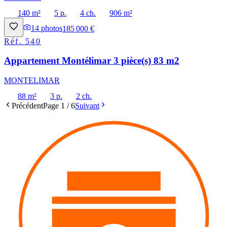
140 m²
5 p.
4 ch.
906 m²
14
photos
185 000 €
Réf.
540
Appartement Montélimar 3 pièce(s) 83 m2
MONTELIMAR
88 m²
3 p.
2 ch.
Précédent
Page
1
/
6
Suivant