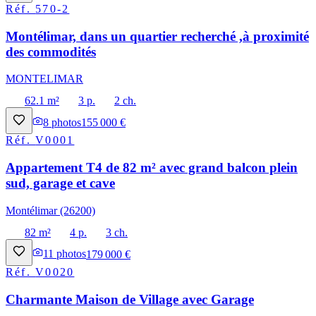
Réf.
570-2
Montélimar, dans un quartier recherché ,à proximité
des commodités
MONTELIMAR
62.1 m²
3 p.
2 ch.
8
photos
155 000 €
Réf.
V0001
Appartement T4 de 82 m² avec grand balcon plein
sud, garage et cave
Montélimar (26200)
82 m²
4 p.
3 ch.
11
photos
179 000 €
Réf.
V0020
Charmante Maison de Village avec Garage