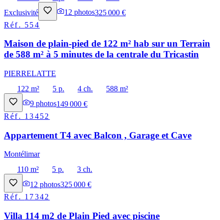
Exclusivité
12
photos
325 000 €
Réf.
554
Maison de plain-pied de 122 m² hab sur un Terrain
de 588 m² à 5 minutes de la centrale du Tricastin
PIERRELATTE
122 m²
5 p.
4 ch.
588 m²
9
photos
149 000 €
Réf.
13452
Appartement T4 avec Balcon , Garage et Cave
Montélimar
110 m²
5 p.
3 ch.
12
photos
325 000 €
Réf.
17342
Villa 114 m2 de Plain Pied avec piscine