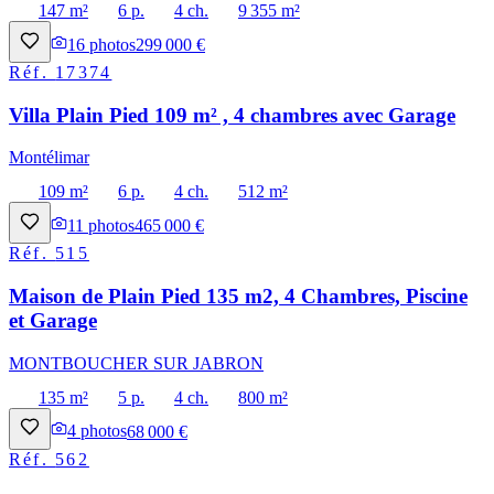
147 m²
6 p.
4 ch.
9 355 m²
16
photos
299 000 €
Réf.
17374
Villa Plain Pied 109 m² , 4 chambres avec Garage
Montélimar
109 m²
6 p.
4 ch.
512 m²
11
photos
465 000 €
Réf.
515
Maison de Plain Pied 135 m2, 4 Chambres, Piscine
et Garage
MONTBOUCHER SUR JABRON
135 m²
5 p.
4 ch.
800 m²
4
photos
68 000 €
Réf.
562