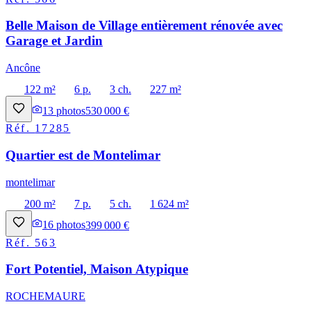
Belle Maison de Village entièrement rénovée avec
Garage et Jardin
Ancône
122 m²
6 p.
3 ch.
227 m²
13
photos
530 000 €
Réf.
17285
Quartier est de Montelimar
montelimar
200 m²
7 p.
5 ch.
1 624 m²
16
photos
399 000 €
Réf.
563
Fort Potentiel, Maison Atypique
ROCHEMAURE