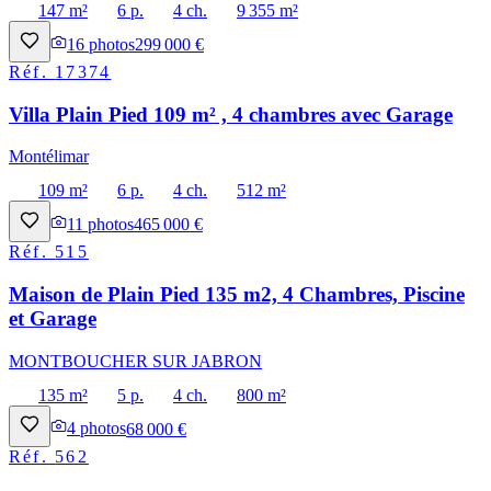
147 m²
6 p.
4 ch.
9 355 m²
16
photos
299 000 €
Réf.
17374
Villa Plain Pied 109 m² , 4 chambres avec Garage
Montélimar
109 m²
6 p.
4 ch.
512 m²
11
photos
465 000 €
Réf.
515
Maison de Plain Pied 135 m2, 4 Chambres, Piscine
et Garage
MONTBOUCHER SUR JABRON
135 m²
5 p.
4 ch.
800 m²
4
photos
68 000 €
Réf.
562