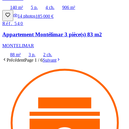
140 m²
5 p.
4 ch.
906 m²
14
photos
185 000 €
Réf.
540
Appartement Montélimar 3 pièce(s) 83 m2
MONTELIMAR
88 m²
3 p.
2 ch.
Précédent
Page
1
/
6
Suivant