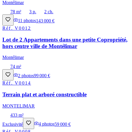
Montélimar
78 m²
3 p.
2 ch.
11
photos
143 000 €
Réf.
V0012
Lot de 2 Appartements dans une petite Copropriété,
hors centre ville de Montélimar
Montélimar
74 m²
2
photos
99 000 €
Réf.
V0014
Terrain plat et arboré constructible
MONTELIMAR
433 m²
Exclusivité
4
photos
59 000 €
Réf.
V0008