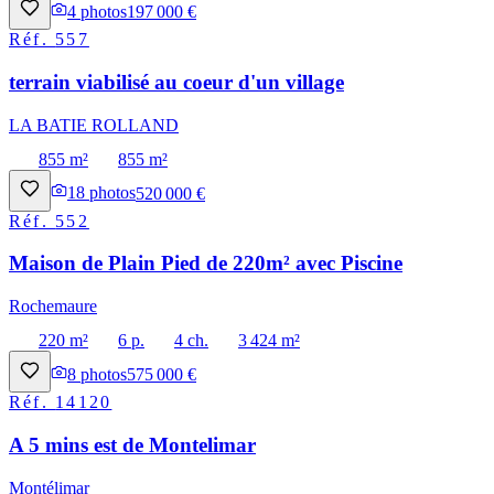
4
photos
197 000 €
Réf.
557
terrain viabilisé au coeur d'un village
LA BATIE ROLLAND
855 m²
855 m²
18
photos
520 000 €
Réf.
552
Maison de Plain Pied de 220m² avec Piscine
Rochemaure
220 m²
6 p.
4 ch.
3 424 m²
8
photos
575 000 €
Réf.
14120
A 5 mins est de Montelimar
Montélimar