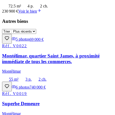
72.5 m²
4 p.
2 ch.
230 900 €
Voir le bien
Autres biens
5
photos
69 000 €
Réf.
V0022
Montélimar, quartier Saint James, à proximité
immédiate de tous les commerces.
Montélimar
55 m²
3 p.
2 ch.
6
photos
740 000 €
Réf.
V0019
Superbe Demeure
Montélimar