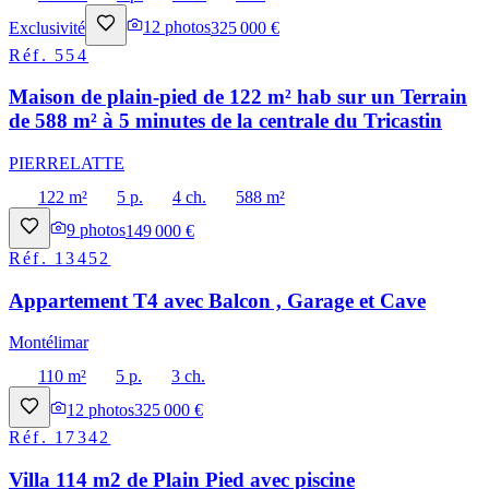
Exclusivité
12
photos
325 000 €
Réf.
554
Maison de plain-pied de 122 m² hab sur un Terrain
de 588 m² à 5 minutes de la centrale du Tricastin
PIERRELATTE
122 m²
5 p.
4 ch.
588 m²
9
photos
149 000 €
Réf.
13452
Appartement T4 avec Balcon , Garage et Cave
Montélimar
110 m²
5 p.
3 ch.
12
photos
325 000 €
Réf.
17342
Villa 114 m2 de Plain Pied avec piscine