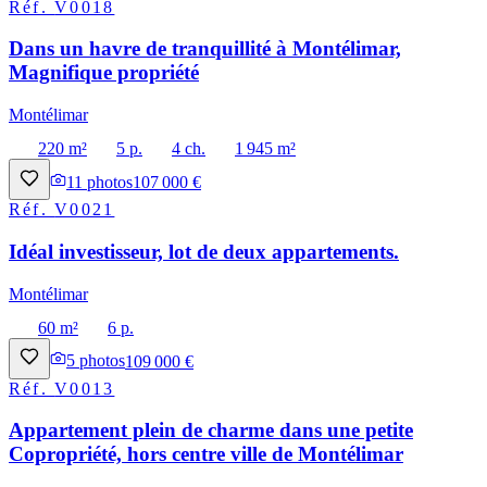
Réf.
V0018
Dans un havre de tranquillité à Montélimar,
Magnifique propriété
Montélimar
220 m²
5 p.
4 ch.
1 945 m²
11
photos
107 000 €
Réf.
V0021
Idéal investisseur, lot de deux appartements.
Montélimar
60 m²
6 p.
5
photos
109 000 €
Réf.
V0013
Appartement plein de charme dans une petite
Copropriété, hors centre ville de Montélimar