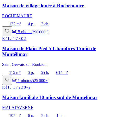
Maison de village louée à Rochemaure
ROCHEMAURE
132 m²
4 p.
3 ch.
15
photos
290 000 €
Réf.
17302
Maison de Plain Pied 5 Chambres 15min de
Montélimar
Saint-Gervais-sur-Roubion
115 m²
6 p.
5 ch.
614 m²
11
photos
525 000 €
Réf.
17238-2
Maison familiale 10 mins sud de Montelimar
MALATAVERNE
195 m²
6 p.
5 ch.
1 ha