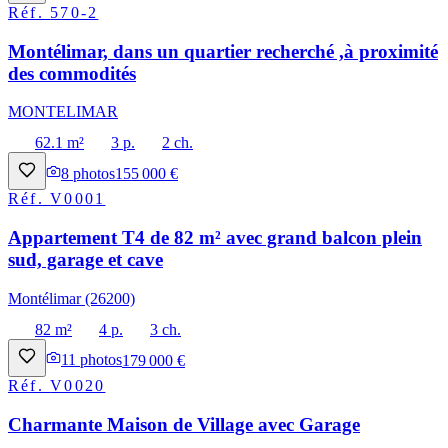
Réf.
570-2
Montélimar, dans un quartier recherché ,à proximité
des commodités
MONTELIMAR
62.1 m²
3 p.
2 ch.
8
photos
155 000 €
Réf.
V0001
Appartement T4 de 82 m² avec grand balcon plein
sud, garage et cave
Montélimar (26200)
82 m²
4 p.
3 ch.
11
photos
179 000 €
Réf.
V0020
Charmante Maison de Village avec Garage