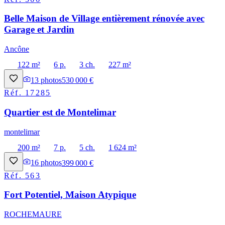
Belle Maison de Village entièrement rénovée avec
Garage et Jardin
Ancône
122 m²
6 p.
3 ch.
227 m²
13
photos
530 000 €
Réf.
17285
Quartier est de Montelimar
montelimar
200 m²
7 p.
5 ch.
1 624 m²
16
photos
399 000 €
Réf.
563
Fort Potentiel, Maison Atypique
ROCHEMAURE