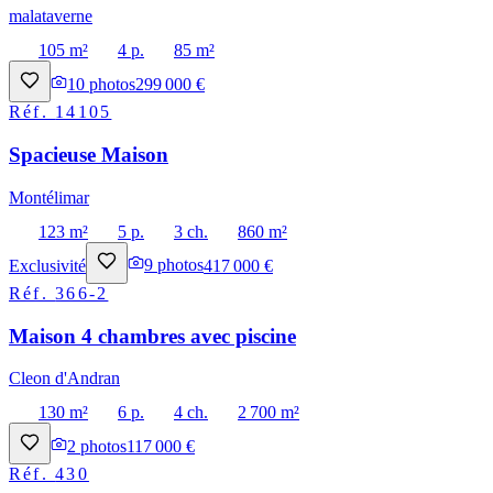
malataverne
105 m²
4 p.
85 m²
10
photos
299 000 €
Réf.
14105
Spacieuse Maison
Montélimar
123 m²
5 p.
3 ch.
860 m²
Exclusivité
9
photos
417 000 €
Réf.
366-2
Maison 4 chambres avec piscine
Cleon d'Andran
130 m²
6 p.
4 ch.
2 700 m²
2
photos
117 000 €
Réf.
430