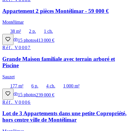
Appartement 2 pièces Montélimar - 59 000 €
Montélimar
38 m²
2 p.
1 ch.
15
photos
413 000 €
Réf.
V0007
Grande Maison familiale avec terrain arboré et
Piscine
Sauzet
177 m²
6 p.
4 ch.
1 000 m²
15
photos
239 000 €
Réf.
V0006
Lot de 3 Appartements dans une petite Copropriété,
hors centre ville de Montélimar