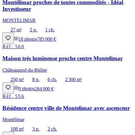
Montélimar proches de toutes commodités - Idéal
Investisseur
MONTELIMAR
27 m²
2 p.
1 ch.
18
photos
785 000 €
Réf.
560
Maison trés lumineuse proche centre Montelimar
Châteauneuf-du-Rhône
250 m²
8 p.
6 ch.
2 300 m²
9
photos
284 000 €
Réf.
556
Résidence centre ville de Montelimar avec ascenceur
Montélimar
108 m²
3 p.
2 ch.