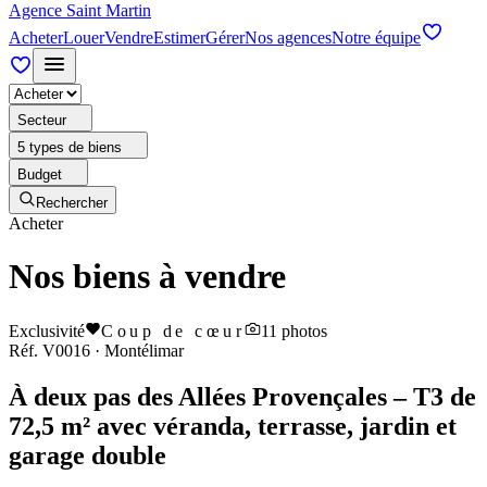
Agence Saint Martin
Acheter
Louer
Vendre
Estimer
Gérer
Nos agences
Notre équipe
Secteur
5 types de biens
Budget
Rechercher
Acheter
Nos biens à vendre
Exclusivité
Coup de cœur
11
photos
Réf.
V0016
·
Montélimar
À deux pas des Allées Provençales – T3 de
72,5 m² avec véranda, terrasse, jardin et
garage double