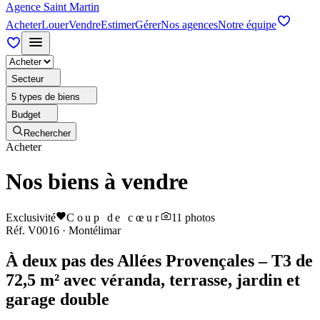
Agence Saint Martin
Acheter
Louer
Vendre
Estimer
Gérer
Nos agences
Notre équipe
Secteur
5 types de biens
Budget
Rechercher
Acheter
Nos biens à vendre
Exclusivité
Coup de cœur
11
photos
Réf.
V0016
·
Montélimar
À deux pas des Allées Provençales – T3 de
72,5 m² avec véranda, terrasse, jardin et
garage double