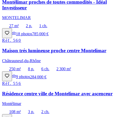
Montélimar proches de toutes commodités - Idéal
Investisseur
MONTELIMAR
27 m²
2 p.
1 ch.
18
photos
785 000 €
Réf.
560
Maison trés lumineuse proche centre Montelimar
Châteauneuf-du-Rhône
250 m²
8 p.
6 ch.
2 300 m²
9
photos
284 000 €
Réf.
556
Résidence centre ville de Montelimar avec ascenceur
Montélimar
108 m²
3 p.
2 ch.