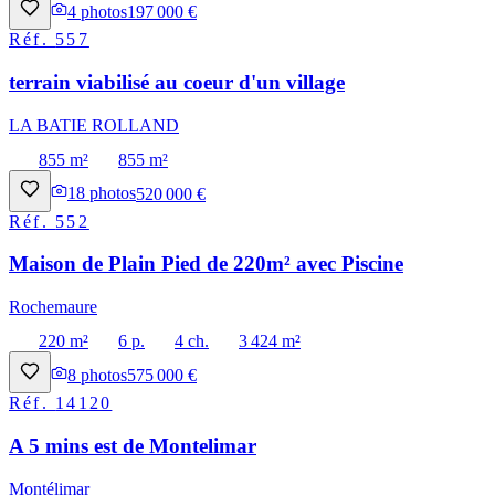
4
photos
197 000 €
Réf.
557
terrain viabilisé au coeur d'un village
LA BATIE ROLLAND
855 m²
855 m²
18
photos
520 000 €
Réf.
552
Maison de Plain Pied de 220m² avec Piscine
Rochemaure
220 m²
6 p.
4 ch.
3 424 m²
8
photos
575 000 €
Réf.
14120
A 5 mins est de Montelimar
Montélimar