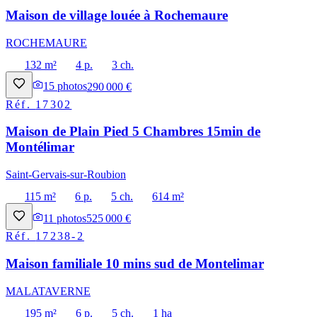
Maison de village louée à Rochemaure
ROCHEMAURE
132 m²
4 p.
3 ch.
15
photos
290 000 €
Réf.
17302
Maison de Plain Pied 5 Chambres 15min de
Montélimar
Saint-Gervais-sur-Roubion
115 m²
6 p.
5 ch.
614 m²
11
photos
525 000 €
Réf.
17238-2
Maison familiale 10 mins sud de Montelimar
MALATAVERNE
195 m²
6 p.
5 ch.
1 ha