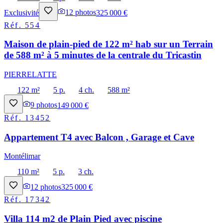
Exclusivité
12
photos
325 000 €
Réf.
554
Maison de plain-pied de 122 m² hab sur un Terrain
de 588 m² à 5 minutes de la centrale du Tricastin
PIERRELATTE
122 m²
5 p.
4 ch.
588 m²
9
photos
149 000 €
Réf.
13452
Appartement T4 avec Balcon , Garage et Cave
Montélimar
110 m²
5 p.
3 ch.
12
photos
325 000 €
Réf.
17342
Villa 114 m2 de Plain Pied avec piscine