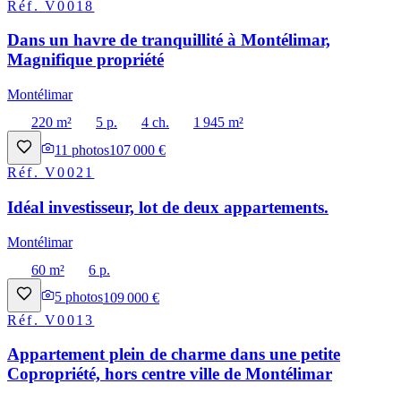
Réf.
V0018
Dans un havre de tranquillité à Montélimar,
Magnifique propriété
Montélimar
220 m²
5 p.
4 ch.
1 945 m²
11
photos
107 000 €
Réf.
V0021
Idéal investisseur, lot de deux appartements.
Montélimar
60 m²
6 p.
5
photos
109 000 €
Réf.
V0013
Appartement plein de charme dans une petite
Copropriété, hors centre ville de Montélimar