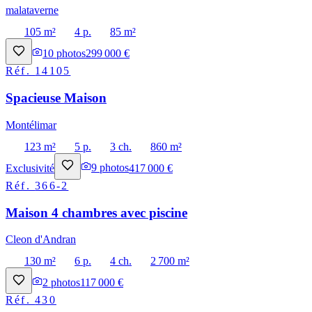
malataverne
105 m²
4 p.
85 m²
10
photos
299 000 €
Réf.
14105
Spacieuse Maison
Montélimar
123 m²
5 p.
3 ch.
860 m²
Exclusivité
9
photos
417 000 €
Réf.
366-2
Maison 4 chambres avec piscine
Cleon d'Andran
130 m²
6 p.
4 ch.
2 700 m²
2
photos
117 000 €
Réf.
430