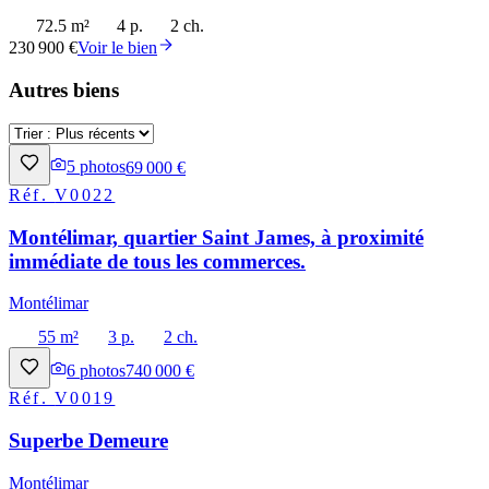
72.5 m²
4 p.
2 ch.
230 900 €
Voir le bien
Autres biens
5
photos
69 000 €
Réf.
V0022
Montélimar, quartier Saint James, à proximité
immédiate de tous les commerces.
Montélimar
55 m²
3 p.
2 ch.
6
photos
740 000 €
Réf.
V0019
Superbe Demeure
Montélimar