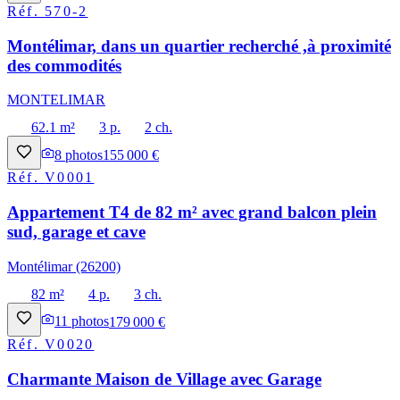
Réf.
570-2
Montélimar, dans un quartier recherché ,à proximité
des commodités
MONTELIMAR
62.1 m²
3 p.
2 ch.
8
photos
155 000 €
Réf.
V0001
Appartement T4 de 82 m² avec grand balcon plein
sud, garage et cave
Montélimar (26200)
82 m²
4 p.
3 ch.
11
photos
179 000 €
Réf.
V0020
Charmante Maison de Village avec Garage