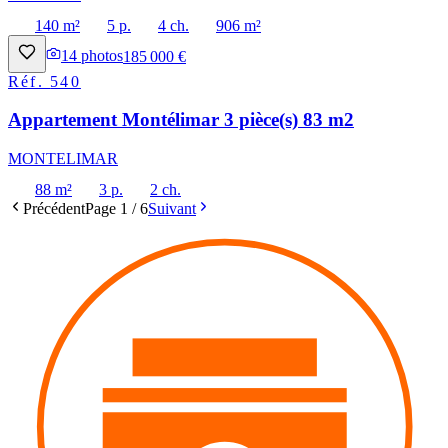
140 m²
5 p.
4 ch.
906 m²
14
photos
185 000 €
Réf.
540
Appartement Montélimar 3 pièce(s) 83 m2
MONTELIMAR
88 m²
3 p.
2 ch.
Précédent
Page
1
/
6
Suivant