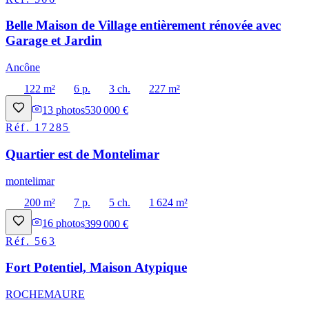
Belle Maison de Village entièrement rénovée avec
Garage et Jardin
Ancône
122 m²
6 p.
3 ch.
227 m²
13
photos
530 000 €
Réf.
17285
Quartier est de Montelimar
montelimar
200 m²
7 p.
5 ch.
1 624 m²
16
photos
399 000 €
Réf.
563
Fort Potentiel, Maison Atypique
ROCHEMAURE