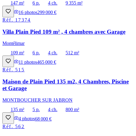
147 m²
6 p.
4 ch.
9 355 m²
16
photos
299 000 €
Réf.
17374
Villa Plain Pied 109 m² , 4 chambres avec Garage
Montélimar
109 m²
6 p.
4 ch.
512 m²
11
photos
465 000 €
Réf.
515
Maison de Plain Pied 135 m2, 4 Chambres, Piscine
et Garage
MONTBOUCHER SUR JABRON
135 m²
5 p.
4 ch.
800 m²
4
photos
68 000 €
Réf.
562