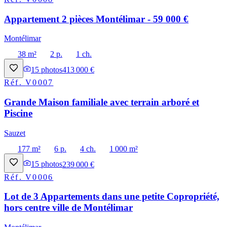
Appartement 2 pièces Montélimar - 59 000 €
Montélimar
38 m²
2 p.
1 ch.
15
photos
413 000 €
Réf.
V0007
Grande Maison familiale avec terrain arboré et
Piscine
Sauzet
177 m²
6 p.
4 ch.
1 000 m²
15
photos
239 000 €
Réf.
V0006
Lot de 3 Appartements dans une petite Copropriété,
hors centre ville de Montélimar