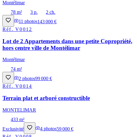
Montélimar
78 m²
3 p.
2 ch.
11
photos
143 000 €
Réf.
V0012
Lot de 2 Appartements dans une petite Copropriété,
hors centre ville de Montélimar
Montélimar
74 m²
2
photos
99 000 €
Réf.
V0014
Terrain plat et arboré constructible
MONTELIMAR
433 m²
Exclusivité
4
photos
59 000 €
Réf.
V0008