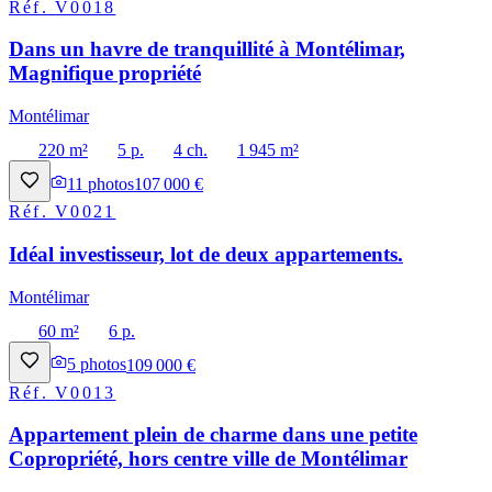
Réf.
V0018
Dans un havre de tranquillité à Montélimar,
Magnifique propriété
Montélimar
220 m²
5 p.
4 ch.
1 945 m²
11
photos
107 000 €
Réf.
V0021
Idéal investisseur, lot de deux appartements.
Montélimar
60 m²
6 p.
5
photos
109 000 €
Réf.
V0013
Appartement plein de charme dans une petite
Copropriété, hors centre ville de Montélimar