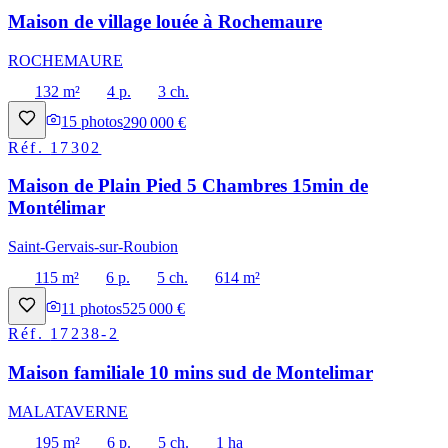
Maison de village louée à Rochemaure
ROCHEMAURE
132 m²
4 p.
3 ch.
15
photos
290 000 €
Réf.
17302
Maison de Plain Pied 5 Chambres 15min de
Montélimar
Saint-Gervais-sur-Roubion
115 m²
6 p.
5 ch.
614 m²
11
photos
525 000 €
Réf.
17238-2
Maison familiale 10 mins sud de Montelimar
MALATAVERNE
195 m²
6 p.
5 ch.
1 ha