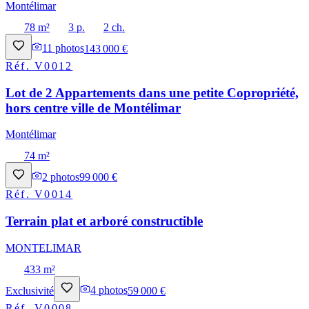
Montélimar
78 m²
3 p.
2 ch.
11
photos
143 000 €
Réf.
V0012
Lot de 2 Appartements dans une petite Copropriété,
hors centre ville de Montélimar
Montélimar
74 m²
2
photos
99 000 €
Réf.
V0014
Terrain plat et arboré constructible
MONTELIMAR
433 m²
Exclusivité
4
photos
59 000 €
Réf.
V0008