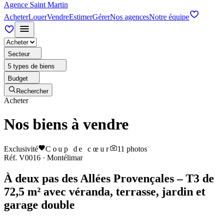
Agence Saint Martin
Acheter
Louer
Vendre
Estimer
Gérer
Nos agences
Notre équipe
Secteur
5 types de biens
Budget
Rechercher
Acheter
Nos biens à vendre
Exclusivité
Coup de cœur
11
photos
Réf.
V0016
·
Montélimar
À deux pas des Allées Provençales – T3 de
72,5 m² avec véranda, terrasse, jardin et
garage double