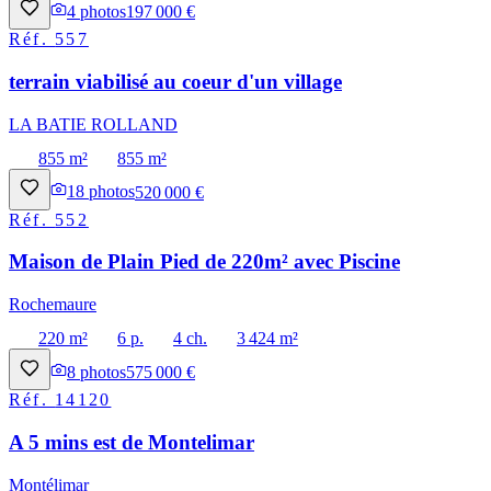
4
photos
197 000 €
Réf.
557
terrain viabilisé au coeur d'un village
LA BATIE ROLLAND
855 m²
855 m²
18
photos
520 000 €
Réf.
552
Maison de Plain Pied de 220m² avec Piscine
Rochemaure
220 m²
6 p.
4 ch.
3 424 m²
8
photos
575 000 €
Réf.
14120
A 5 mins est de Montelimar
Montélimar