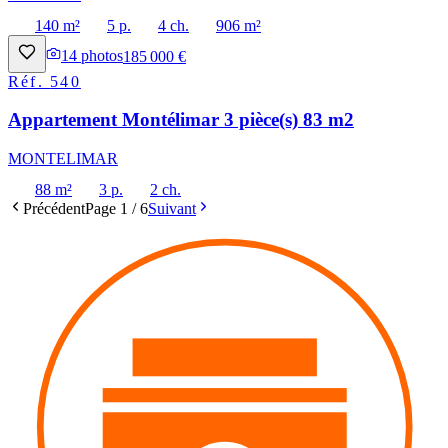
140 m²
5 p.
4 ch.
906 m²
14
photos
185 000 €
Réf.
540
Appartement Montélimar 3 pièce(s) 83 m2
MONTELIMAR
88 m²
3 p.
2 ch.
Précédent
Page
1
/
6
Suivant