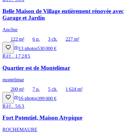
Belle Maison de Village entièrement rénovée avec
Garage et Jardin
Ancône
122 m²
6 p.
3 ch.
227 m²
13
photos
530 000 €
Réf.
17285
Quartier est de Montelimar
montelimar
200 m²
7 p.
5 ch.
1 624 m²
16
photos
399 000 €
Réf.
563
Fort Potentiel, Maison Atypique
ROCHEMAURE