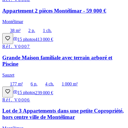
Appartement 2 pièces Montélimar - 59 000 €
Montélimar
38 m²
2 p.
1 ch.
15
photos
413 000 €
Réf.
V0007
Grande Maison familiale avec terrain arboré et
Piscine
Sauzet
177 m²
6 p.
4 ch.
1 000 m²
15
photos
239 000 €
Réf.
V0006
Lot de 3 Appartements dans une petite Copropriété,
hors centre ville de Montélimar