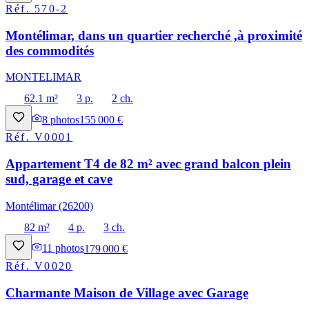
Réf.
570-2
Montélimar, dans un quartier recherché ,à proximité
des commodités
MONTELIMAR
62.1 m²
3 p.
2 ch.
8
photos
155 000 €
Réf.
V0001
Appartement T4 de 82 m² avec grand balcon plein
sud, garage et cave
Montélimar (26200)
82 m²
4 p.
3 ch.
11
photos
179 000 €
Réf.
V0020
Charmante Maison de Village avec Garage