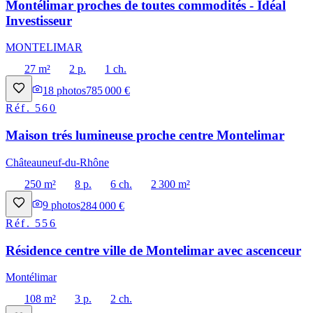
Montélimar proches de toutes commodités - Idéal
Investisseur
MONTELIMAR
27 m²
2 p.
1 ch.
18
photos
785 000 €
Réf.
560
Maison trés lumineuse proche centre Montelimar
Châteauneuf-du-Rhône
250 m²
8 p.
6 ch.
2 300 m²
9
photos
284 000 €
Réf.
556
Résidence centre ville de Montelimar avec ascenceur
Montélimar
108 m²
3 p.
2 ch.