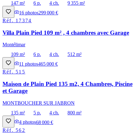
147 m²
6 p.
4 ch.
9 355 m²
16
photos
299 000 €
Réf.
17374
Villa Plain Pied 109 m² , 4 chambres avec Garage
Montélimar
109 m²
6 p.
4 ch.
512 m²
11
photos
465 000 €
Réf.
515
Maison de Plain Pied 135 m2, 4 Chambres, Piscine
et Garage
MONTBOUCHER SUR JABRON
135 m²
5 p.
4 ch.
800 m²
4
photos
68 000 €
Réf.
562