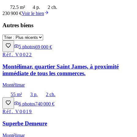
72.5 m²
4 p.
2 ch.
230 900 €
Voir le bien
Autres biens
5
photos
69 000 €
Réf.
V0022
Montélimar, quartier Saint James, à proximité
immédiate de tous les commerces.
Montélimar
55 m²
3 p.
2 ch.
6
photos
740 000 €
Réf.
V0019
Superbe Demeure
Montélimar