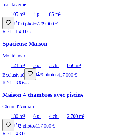
malataverne
105 m²
4 p.
85 m²
10
photos
299 000 €
Réf.
14105
Spacieuse Maison
Montélimar
123 m²
5 p.
3 ch.
860 m²
Exclusivité
9
photos
417 000 €
Réf.
366-2
Maison 4 chambres avec piscine
Cleon d'Andran
130 m²
6 p.
4 ch.
2 700 m²
2
photos
117 000 €
Réf.
430