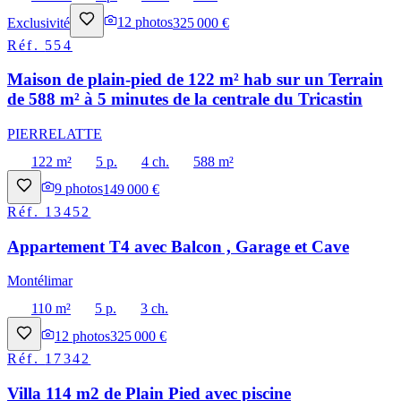
Exclusivité
12
photos
325 000 €
Réf.
554
Maison de plain-pied de 122 m² hab sur un Terrain
de 588 m² à 5 minutes de la centrale du Tricastin
PIERRELATTE
122 m²
5 p.
4 ch.
588 m²
9
photos
149 000 €
Réf.
13452
Appartement T4 avec Balcon , Garage et Cave
Montélimar
110 m²
5 p.
3 ch.
12
photos
325 000 €
Réf.
17342
Villa 114 m2 de Plain Pied avec piscine