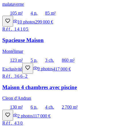
malataverne
105 m²
4 p.
85 m²
10
photos
299 000 €
Réf.
14105
Spacieuse Maison
Montélimar
123 m²
5 p.
3 ch.
860 m²
Exclusivité
9
photos
417 000 €
Réf.
366-2
Maison 4 chambres avec piscine
Cleon d'Andran
130 m²
6 p.
4 ch.
2 700 m²
2
photos
117 000 €
Réf.
430