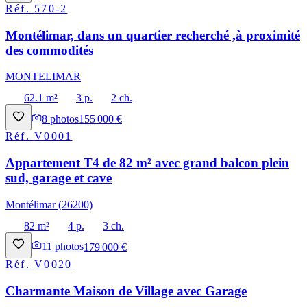
Réf.
570-2
Montélimar, dans un quartier recherché ,à proximité
des commodités
MONTELIMAR
62.1 m²
3 p.
2 ch.
8
photos
155 000 €
Réf.
V0001
Appartement T4 de 82 m² avec grand balcon plein
sud, garage et cave
Montélimar (26200)
82 m²
4 p.
3 ch.
11
photos
179 000 €
Réf.
V0020
Charmante Maison de Village avec Garage