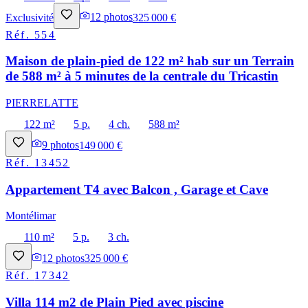
Exclusivité
12
photos
325 000 €
Réf.
554
Maison de plain-pied de 122 m² hab sur un Terrain
de 588 m² à 5 minutes de la centrale du Tricastin
PIERRELATTE
122 m²
5 p.
4 ch.
588 m²
9
photos
149 000 €
Réf.
13452
Appartement T4 avec Balcon , Garage et Cave
Montélimar
110 m²
5 p.
3 ch.
12
photos
325 000 €
Réf.
17342
Villa 114 m2 de Plain Pied avec piscine