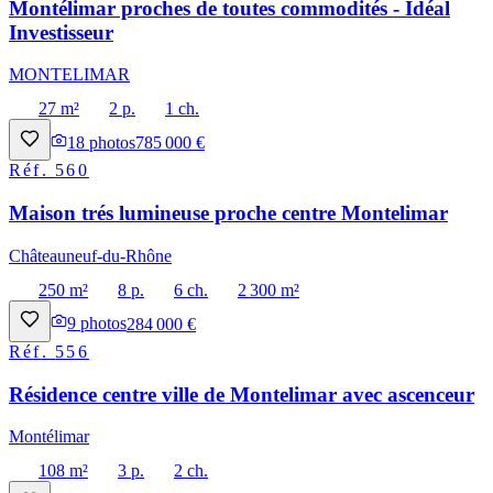
Montélimar proches de toutes commodités - Idéal
Investisseur
MONTELIMAR
27 m²
2 p.
1 ch.
18
photos
785 000 €
Réf.
560
Maison trés lumineuse proche centre Montelimar
Châteauneuf-du-Rhône
250 m²
8 p.
6 ch.
2 300 m²
9
photos
284 000 €
Réf.
556
Résidence centre ville de Montelimar avec ascenceur
Montélimar
108 m²
3 p.
2 ch.