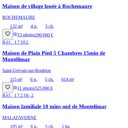
Maison de village louée à Rochemaure
ROCHEMAURE
132 m²
4 p.
3 ch.
15
photos
290 000 €
Réf.
17302
Maison de Plain Pied 5 Chambres 15min de
Montélimar
Saint-Gervais-sur-Roubion
115 m²
6 p.
5 ch.
614 m²
11
photos
525 000 €
Réf.
17238-2
Maison familiale 10 mins sud de Montelimar
MALATAVERNE
195 m²
6 p.
5 ch.
1 ha