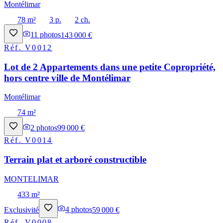
Montélimar
78 m²
3 p.
2 ch.
11
photos
143 000 €
Réf.
V0012
Lot de 2 Appartements dans une petite Copropriété,
hors centre ville de Montélimar
Montélimar
74 m²
2
photos
99 000 €
Réf.
V0014
Terrain plat et arboré constructible
MONTELIMAR
433 m²
Exclusivité
4
photos
59 000 €
Réf.
V0008