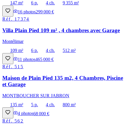
147 m²
6 p.
4 ch.
9 355 m²
16
photos
299 000 €
Réf.
17374
Villa Plain Pied 109 m² , 4 chambres avec Garage
Montélimar
109 m²
6 p.
4 ch.
512 m²
11
photos
465 000 €
Réf.
515
Maison de Plain Pied 135 m2, 4 Chambres, Piscine
et Garage
MONTBOUCHER SUR JABRON
135 m²
5 p.
4 ch.
800 m²
4
photos
68 000 €
Réf.
562