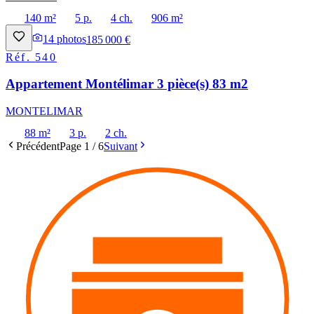
140 m²
5 p.
4 ch.
906 m²
14
photos
185 000 €
Réf.
540
Appartement Montélimar 3 pièce(s) 83 m2
MONTELIMAR
88 m²
3 p.
2 ch.
Précédent
Page
1
/
6
Suivant