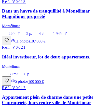
Réf.
V0018
Dans un havre de tranquillité à Montélimar,
Magnifique propriété
Montélimar
220 m²
5 p.
4 ch.
1 945 m²
11
photos
107 000 €
Réf.
V0021
Idéal investisseur, lot de deux appartements.
Montélimar
60 m²
6 p.
5
photos
109 000 €
Réf.
V0013
Appartement plein de charme dans une petite
Copropriété, hors centre ville de Montélimar