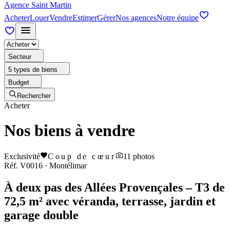
Agence Saint Martin
Acheter
Louer
Vendre
Estimer
Gérer
Nos agences
Notre équipe
Secteur
5 types de biens
Budget
Rechercher
Acheter
Nos biens à vendre
Exclusivité
Coup de cœur
11
photos
Réf.
V0016
·
Montélimar
À deux pas des Allées Provençales – T3 de
72,5 m² avec véranda, terrasse, jardin et
garage double