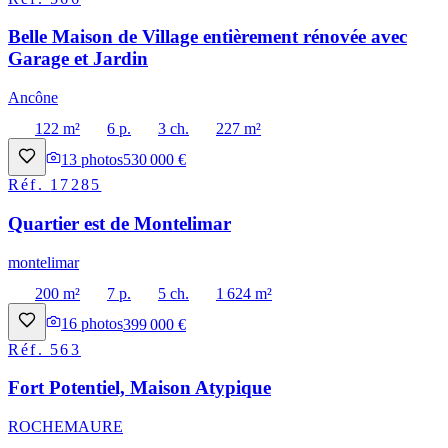
Belle Maison de Village entièrement rénovée avec
Garage et Jardin
Ancône
122 m²
6 p.
3 ch.
227 m²
13
photos
530 000 €
Réf.
17285
Quartier est de Montelimar
montelimar
200 m²
7 p.
5 ch.
1 624 m²
16
photos
399 000 €
Réf.
563
Fort Potentiel, Maison Atypique
ROCHEMAURE