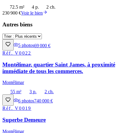
72.5 m²
4 p.
2 ch.
230 900 €
Voir le bien
Autres biens
5
photos
69 000 €
Réf.
V0022
Montélimar, quartier Saint James, à proximité
immédiate de tous les commerces.
Montélimar
55 m²
3 p.
2 ch.
6
photos
740 000 €
Réf.
V0019
Superbe Demeure
Montélimar