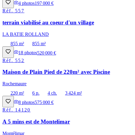
4
photos
197 000 €
Réf.
557
terrain viabilisé au coeur d'un village
LA BATIE ROLLAND
855 m²
855 m²
18
photos
520 000 €
Réf.
552
Maison de Plain Pied de 220m² avec Piscine
Rochemaure
220 m²
6 p.
4 ch.
3 424 m²
8
photos
575 000 €
Réf.
14120
A 5 mins est de Montelimar
Montélimar