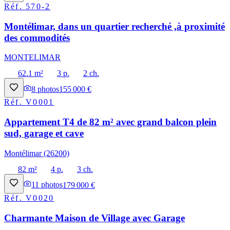
Réf.
570-2
Montélimar, dans un quartier recherché ,à proximité
des commodités
MONTELIMAR
62.1 m²
3 p.
2 ch.
8
photos
155 000 €
Réf.
V0001
Appartement T4 de 82 m² avec grand balcon plein
sud, garage et cave
Montélimar (26200)
82 m²
4 p.
3 ch.
11
photos
179 000 €
Réf.
V0020
Charmante Maison de Village avec Garage