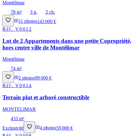
Montélimar
78 m²
3 p.
2 ch.
11
photos
143 000 €
Réf.
V0012
Lot de 2 Appartements dans une petite Copropriété,
hors centre ville de Montélimar
Montélimar
74 m²
2
photos
99 000 €
Réf.
V0014
Terrain plat et arboré constructible
MONTELIMAR
433 m²
Exclusivité
4
photos
59 000 €
Réf.
V0008