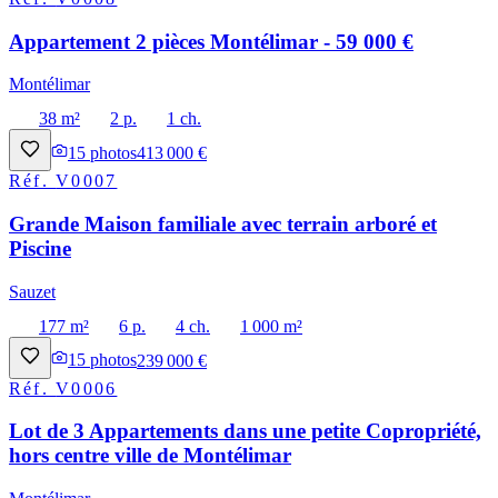
Appartement 2 pièces Montélimar - 59 000 €
Montélimar
38 m²
2 p.
1 ch.
15
photos
413 000 €
Réf.
V0007
Grande Maison familiale avec terrain arboré et
Piscine
Sauzet
177 m²
6 p.
4 ch.
1 000 m²
15
photos
239 000 €
Réf.
V0006
Lot de 3 Appartements dans une petite Copropriété,
hors centre ville de Montélimar