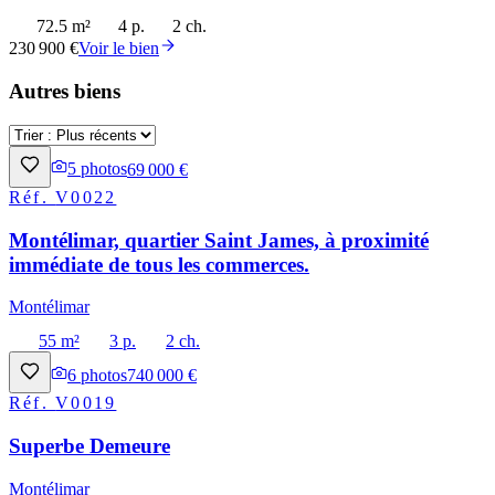
72.5 m²
4 p.
2 ch.
230 900 €
Voir le bien
Autres biens
5
photos
69 000 €
Réf.
V0022
Montélimar, quartier Saint James, à proximité
immédiate de tous les commerces.
Montélimar
55 m²
3 p.
2 ch.
6
photos
740 000 €
Réf.
V0019
Superbe Demeure
Montélimar