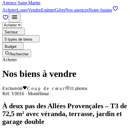
Agence Saint Martin
Acheter
Louer
Vendre
Estimer
Gérer
Nos agences
Notre équipe
Secteur
5 types de biens
Budget
Rechercher
Acheter
Nos biens à vendre
Exclusivité
Coup de cœur
11
photos
Réf.
V0016
·
Montélimar
À deux pas des Allées Provençales – T3 de
72,5 m² avec véranda, terrasse, jardin et
garage double