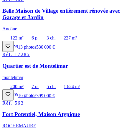
Belle Maison de Village entièrement rénovée avec
Garage et Jardin
Ancône
122 m²
6 p.
3 ch.
227 m²
13
photos
530 000 €
Réf.
17285
Quartier est de Montelimar
montelimar
200 m²
7 p.
5 ch.
1 624 m²
16
photos
399 000 €
Réf.
563
Fort Potentiel, Maison Atypique
ROCHEMAURE