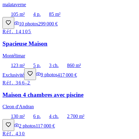
malataverne
105 m²
4 p.
85 m²
10
photos
299 000 €
Réf.
14105
Spacieuse Maison
Montélimar
123 m²
5 p.
3 ch.
860 m²
Exclusivité
9
photos
417 000 €
Réf.
366-2
Maison 4 chambres avec piscine
Cleon d'Andran
130 m²
6 p.
4 ch.
2 700 m²
2
photos
117 000 €
Réf.
430