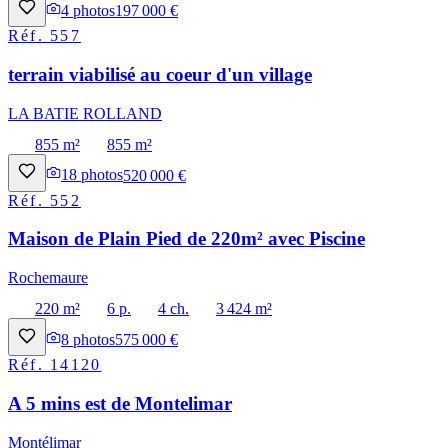
4
photos
197 000 €
Réf.
557
terrain viabilisé au coeur d'un village
LA BATIE ROLLAND
855 m²
855 m²
18
photos
520 000 €
Réf.
552
Maison de Plain Pied de 220m² avec Piscine
Rochemaure
220 m²
6 p.
4 ch.
3 424 m²
8
photos
575 000 €
Réf.
14120
A 5 mins est de Montelimar
Montélimar