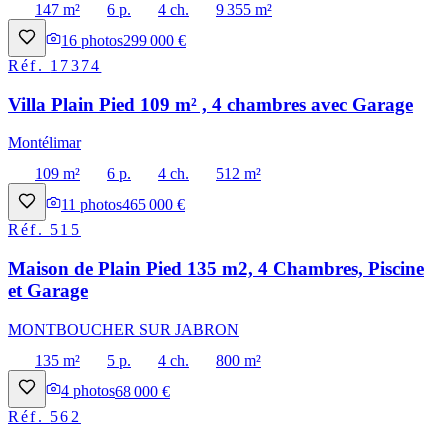
147 m²
6 p.
4 ch.
9 355 m²
16
photos
299 000 €
Réf.
17374
Villa Plain Pied 109 m² , 4 chambres avec Garage
Montélimar
109 m²
6 p.
4 ch.
512 m²
11
photos
465 000 €
Réf.
515
Maison de Plain Pied 135 m2, 4 Chambres, Piscine
et Garage
MONTBOUCHER SUR JABRON
135 m²
5 p.
4 ch.
800 m²
4
photos
68 000 €
Réf.
562