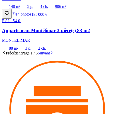
140 m²
5 p.
4 ch.
906 m²
14
photos
185 000 €
Réf.
540
Appartement Montélimar 3 pièce(s) 83 m2
MONTELIMAR
88 m²
3 p.
2 ch.
Précédent
Page
1
/
6
Suivant