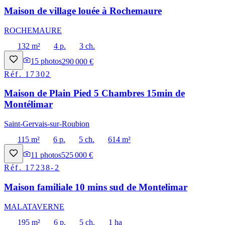
Maison de village louée à Rochemaure
ROCHEMAURE
132 m²
4 p.
3 ch.
15
photos
290 000 €
Réf.
17302
Maison de Plain Pied 5 Chambres 15min de
Montélimar
Saint-Gervais-sur-Roubion
115 m²
6 p.
5 ch.
614 m²
11
photos
525 000 €
Réf.
17238-2
Maison familiale 10 mins sud de Montelimar
MALATAVERNE
195 m²
6 p.
5 ch.
1 ha