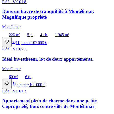
Réf.
V0018
Dans un havre de tranquillité à Montélimar,
Magnifique propriété
Montélimar
220 m²
5 p.
4 ch.
1 945 m²
11
photos
107 000 €
Réf.
V0021
Idéal investisseur, lot de deux appartements.
Montélimar
60 m²
6 p.
5
photos
109 000 €
Réf.
V0013
Appartement plein de charme dans une petite
Copropriété, hors centre ville de Montélimar