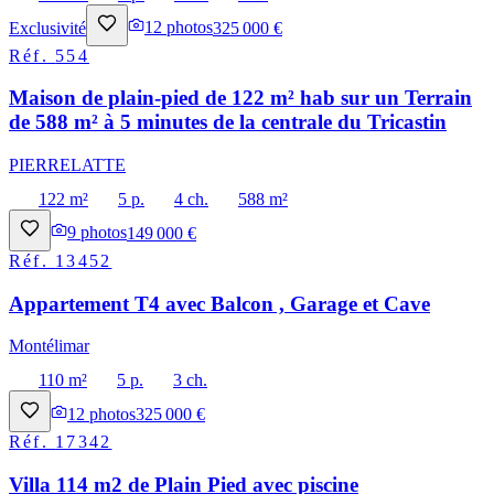
Exclusivité
12
photos
325 000 €
Réf.
554
Maison de plain-pied de 122 m² hab sur un Terrain
de 588 m² à 5 minutes de la centrale du Tricastin
PIERRELATTE
122 m²
5 p.
4 ch.
588 m²
9
photos
149 000 €
Réf.
13452
Appartement T4 avec Balcon , Garage et Cave
Montélimar
110 m²
5 p.
3 ch.
12
photos
325 000 €
Réf.
17342
Villa 114 m2 de Plain Pied avec piscine