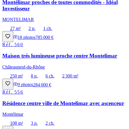
Montélimar proches de toutes commodités - Idéal
Investisseur
MONTELIMAR
27 m²
2 p.
1 ch.
18
photos
785 000 €
Réf.
560
Maison trés lumineuse proche centre Montelimar
Châteauneuf-du-Rhône
250 m²
8 p.
6 ch.
2 300 m²
9
photos
284 000 €
Réf.
556
Résidence centre ville de Montelimar avec ascenceur
Montélimar
108 m²
3 p.
2 ch.