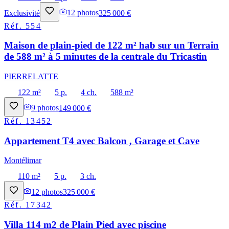
Exclusivité
12
photos
325 000 €
Réf.
554
Maison de plain-pied de 122 m² hab sur un Terrain
de 588 m² à 5 minutes de la centrale du Tricastin
PIERRELATTE
122 m²
5 p.
4 ch.
588 m²
9
photos
149 000 €
Réf.
13452
Appartement T4 avec Balcon , Garage et Cave
Montélimar
110 m²
5 p.
3 ch.
12
photos
325 000 €
Réf.
17342
Villa 114 m2 de Plain Pied avec piscine