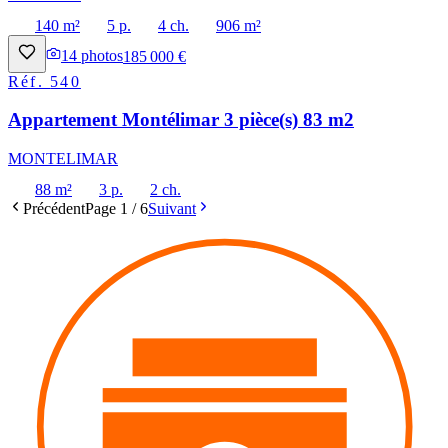
140 m²
5 p.
4 ch.
906 m²
14
photos
185 000 €
Réf.
540
Appartement Montélimar 3 pièce(s) 83 m2
MONTELIMAR
88 m²
3 p.
2 ch.
Précédent
Page
1
/
6
Suivant