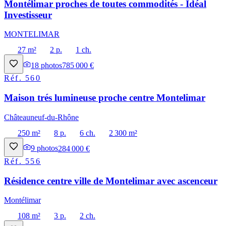
Montélimar proches de toutes commodités - Idéal
Investisseur
MONTELIMAR
27 m²
2 p.
1 ch.
18
photos
785 000 €
Réf.
560
Maison trés lumineuse proche centre Montelimar
Châteauneuf-du-Rhône
250 m²
8 p.
6 ch.
2 300 m²
9
photos
284 000 €
Réf.
556
Résidence centre ville de Montelimar avec ascenceur
Montélimar
108 m²
3 p.
2 ch.