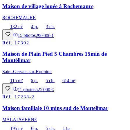
Maison de village louée à Rochemaure
ROCHEMAURE
132 m²
4 p.
3 ch.
15
photos
290 000 €
Réf.
17302
Maison de Plain Pied 5 Chambres 15min de
Montélimar
Saint-Gervais-sur-Roubion
115 m²
6 p.
5 ch.
614 m²
11
photos
525 000 €
Réf.
17238-2
Maison familiale 10 mins sud de Montelimar
MALATAVERNE
195 m²
6 p.
5 ch.
1 ha