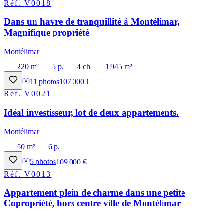
Réf.
V0018
Dans un havre de tranquillité à Montélimar,
Magnifique propriété
Montélimar
220 m²
5 p.
4 ch.
1 945 m²
11
photos
107 000 €
Réf.
V0021
Idéal investisseur, lot de deux appartements.
Montélimar
60 m²
6 p.
5
photos
109 000 €
Réf.
V0013
Appartement plein de charme dans une petite
Copropriété, hors centre ville de Montélimar