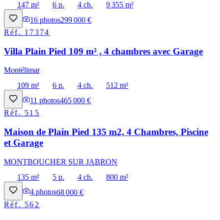
147 m²
6 p.
4 ch.
9 355 m²
16
photos
299 000 €
Réf.
17374
Villa Plain Pied 109 m² , 4 chambres avec Garage
Montélimar
109 m²
6 p.
4 ch.
512 m²
11
photos
465 000 €
Réf.
515
Maison de Plain Pied 135 m2, 4 Chambres, Piscine
et Garage
MONTBOUCHER SUR JABRON
135 m²
5 p.
4 ch.
800 m²
4
photos
68 000 €
Réf.
562