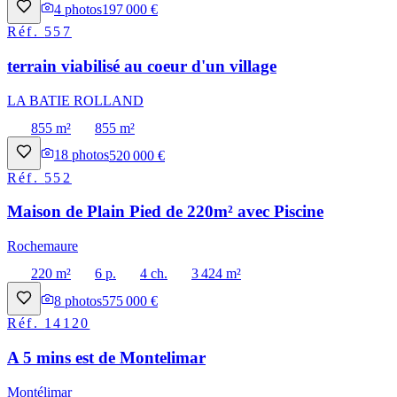
4
photos
197 000 €
Réf.
557
terrain viabilisé au coeur d'un village
LA BATIE ROLLAND
855 m²
855 m²
18
photos
520 000 €
Réf.
552
Maison de Plain Pied de 220m² avec Piscine
Rochemaure
220 m²
6 p.
4 ch.
3 424 m²
8
photos
575 000 €
Réf.
14120
A 5 mins est de Montelimar
Montélimar