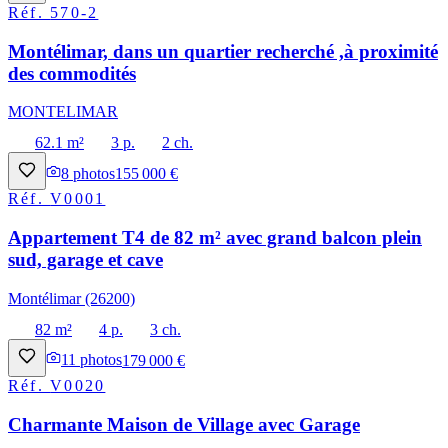
Réf.
570-2
Montélimar, dans un quartier recherché ,à proximité
des commodités
MONTELIMAR
62.1 m²
3 p.
2 ch.
8
photos
155 000 €
Réf.
V0001
Appartement T4 de 82 m² avec grand balcon plein
sud, garage et cave
Montélimar (26200)
82 m²
4 p.
3 ch.
11
photos
179 000 €
Réf.
V0020
Charmante Maison de Village avec Garage