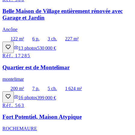
Belle Maison de Village entièrement rénovée avec
Garage et Jardin
Ancône
122 m²
6 p.
3 ch.
227 m²
13
photos
530 000 €
Réf.
17285
Quartier est de Montelimar
montelimar
200 m²
7 p.
5 ch.
1 624 m²
16
photos
399 000 €
Réf.
563
Fort Potentiel, Maison Atypique
ROCHEMAURE