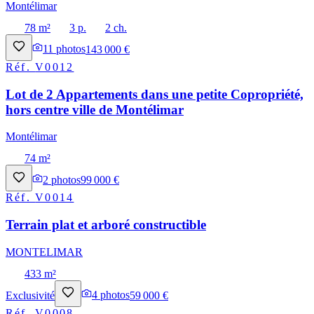
Montélimar
78 m²
3 p.
2 ch.
11
photos
143 000 €
Réf.
V0012
Lot de 2 Appartements dans une petite Copropriété,
hors centre ville de Montélimar
Montélimar
74 m²
2
photos
99 000 €
Réf.
V0014
Terrain plat et arboré constructible
MONTELIMAR
433 m²
Exclusivité
4
photos
59 000 €
Réf.
V0008