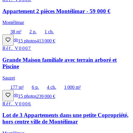
Appartement 2 pièces Montélimar - 59 000 €
Montélimar
38 m²
2 p.
1 ch.
15
photos
413 000 €
Réf.
V0007
Grande Maison familiale avec terrain arboré et
Piscine
Sauzet
177 m²
6 p.
4 ch.
1 000 m²
15
photos
239 000 €
Réf.
V0006
Lot de 3 Appartements dans une petite Copropriété,
hors centre ville de Montélimar