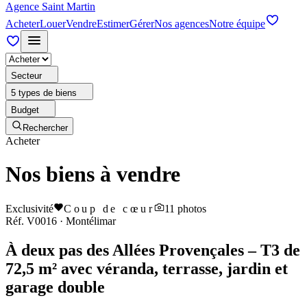
Agence Saint Martin
Acheter
Louer
Vendre
Estimer
Gérer
Nos agences
Notre équipe
Secteur
5 types de biens
Budget
Rechercher
Acheter
Nos biens à vendre
Exclusivité
Coup de cœur
11
photos
Réf.
V0016
·
Montélimar
À deux pas des Allées Provençales – T3 de
72,5 m² avec véranda, terrasse, jardin et
garage double