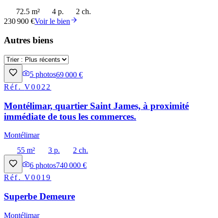
72.5 m²
4 p.
2 ch.
230 900 €
Voir le bien
Autres biens
5
photos
69 000 €
Réf.
V0022
Montélimar, quartier Saint James, à proximité
immédiate de tous les commerces.
Montélimar
55 m²
3 p.
2 ch.
6
photos
740 000 €
Réf.
V0019
Superbe Demeure
Montélimar