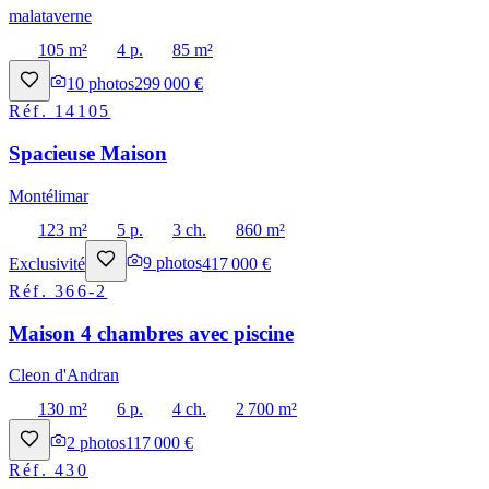
malataverne
105 m²
4 p.
85 m²
10
photos
299 000 €
Réf.
14105
Spacieuse Maison
Montélimar
123 m²
5 p.
3 ch.
860 m²
Exclusivité
9
photos
417 000 €
Réf.
366-2
Maison 4 chambres avec piscine
Cleon d'Andran
130 m²
6 p.
4 ch.
2 700 m²
2
photos
117 000 €
Réf.
430