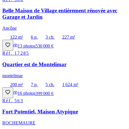
Belle Maison de Village entièrement rénovée avec
Garage et Jardin
Ancône
122 m²
6 p.
3 ch.
227 m²
13
photos
530 000 €
Réf.
17285
Quartier est de Montelimar
montelimar
200 m²
7 p.
5 ch.
1 624 m²
16
photos
399 000 €
Réf.
563
Fort Potentiel, Maison Atypique
ROCHEMAURE