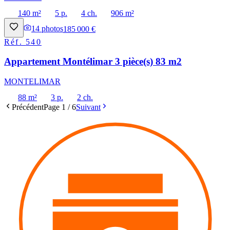
140 m²
5 p.
4 ch.
906 m²
14
photos
185 000 €
Réf.
540
Appartement Montélimar 3 pièce(s) 83 m2
MONTELIMAR
88 m²
3 p.
2 ch.
Précédent
Page
1
/
6
Suivant