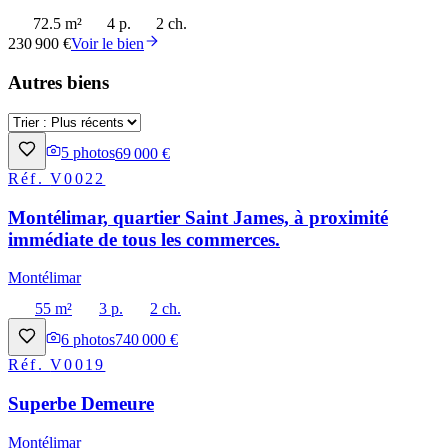
72.5 m²
4 p.
2 ch.
230 900 €
Voir le bien
Autres biens
5
photos
69 000 €
Réf.
V0022
Montélimar, quartier Saint James, à proximité
immédiate de tous les commerces.
Montélimar
55 m²
3 p.
2 ch.
6
photos
740 000 €
Réf.
V0019
Superbe Demeure
Montélimar