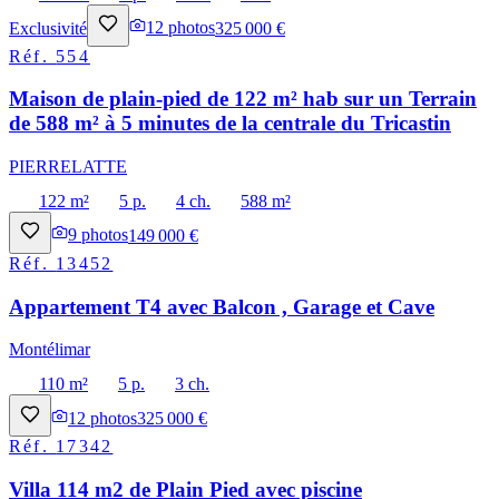
Exclusivité
12
photos
325 000 €
Réf.
554
Maison de plain-pied de 122 m² hab sur un Terrain
de 588 m² à 5 minutes de la centrale du Tricastin
PIERRELATTE
122 m²
5 p.
4 ch.
588 m²
9
photos
149 000 €
Réf.
13452
Appartement T4 avec Balcon , Garage et Cave
Montélimar
110 m²
5 p.
3 ch.
12
photos
325 000 €
Réf.
17342
Villa 114 m2 de Plain Pied avec piscine