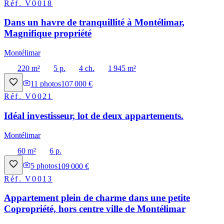
Réf.
V0018
Dans un havre de tranquillité à Montélimar,
Magnifique propriété
Montélimar
220 m²
5 p.
4 ch.
1 945 m²
11
photos
107 000 €
Réf.
V0021
Idéal investisseur, lot de deux appartements.
Montélimar
60 m²
6 p.
5
photos
109 000 €
Réf.
V0013
Appartement plein de charme dans une petite
Copropriété, hors centre ville de Montélimar