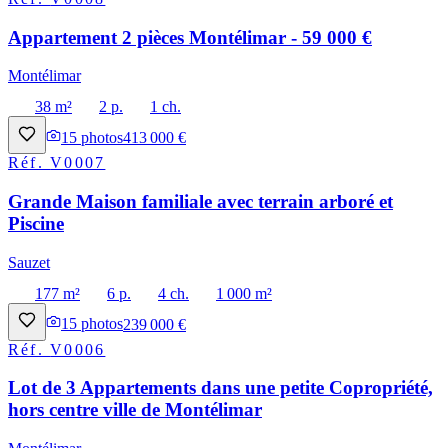
Appartement 2 pièces Montélimar - 59 000 €
Montélimar
38 m²
2 p.
1 ch.
15
photos
413 000 €
Réf.
V0007
Grande Maison familiale avec terrain arboré et
Piscine
Sauzet
177 m²
6 p.
4 ch.
1 000 m²
15
photos
239 000 €
Réf.
V0006
Lot de 3 Appartements dans une petite Copropriété,
hors centre ville de Montélimar