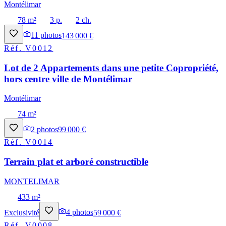
Montélimar
78 m²
3 p.
2 ch.
11
photos
143 000 €
Réf.
V0012
Lot de 2 Appartements dans une petite Copropriété,
hors centre ville de Montélimar
Montélimar
74 m²
2
photos
99 000 €
Réf.
V0014
Terrain plat et arboré constructible
MONTELIMAR
433 m²
Exclusivité
4
photos
59 000 €
Réf.
V0008