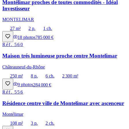
Montélimar proches de toutes commodités - Idéal
Investisseur
MONTELIMAR
27 m²
2 p.
1 ch.
18
photos
785 000 €
Réf.
560
Maison trés lumineuse proche centre Montelimar
Châteauneuf-du-Rhône
250 m²
8 p.
6 ch.
2 300 m²
9
photos
284 000 €
Réf.
556
Résidence centre ville de Montelimar avec ascenceur
Montélimar
108 m²
3 p.
2 ch.