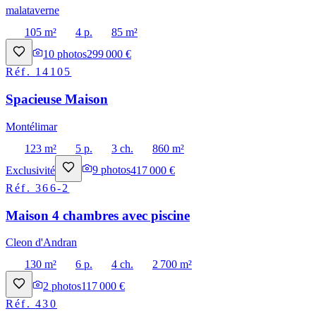
malataverne
105 m²
4 p.
85 m²
10
photos
299 000 €
Réf.
14105
Spacieuse Maison
Montélimar
123 m²
5 p.
3 ch.
860 m²
Exclusivité
9
photos
417 000 €
Réf.
366-2
Maison 4 chambres avec piscine
Cleon d'Andran
130 m²
6 p.
4 ch.
2 700 m²
2
photos
117 000 €
Réf.
430