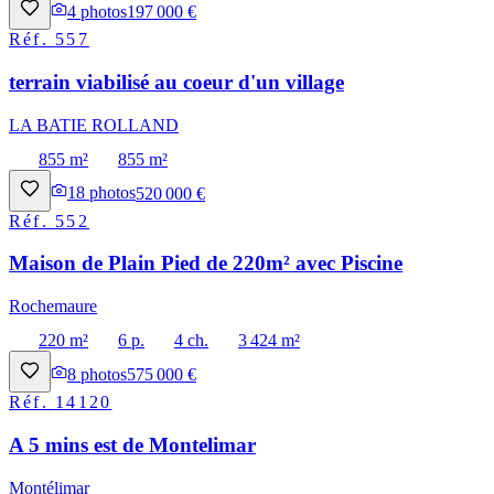
4
photos
197 000 €
Réf.
557
terrain viabilisé au coeur d'un village
LA BATIE ROLLAND
855 m²
855 m²
18
photos
520 000 €
Réf.
552
Maison de Plain Pied de 220m² avec Piscine
Rochemaure
220 m²
6 p.
4 ch.
3 424 m²
8
photos
575 000 €
Réf.
14120
A 5 mins est de Montelimar
Montélimar