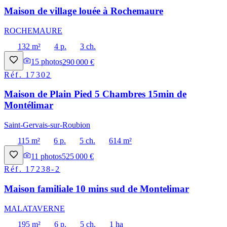
Maison de village louée à Rochemaure
ROCHEMAURE
132 m²
4 p.
3 ch.
15
photos
290 000 €
Réf.
17302
Maison de Plain Pied 5 Chambres 15min de
Montélimar
Saint-Gervais-sur-Roubion
115 m²
6 p.
5 ch.
614 m²
11
photos
525 000 €
Réf.
17238-2
Maison familiale 10 mins sud de Montelimar
MALATAVERNE
195 m²
6 p.
5 ch.
1 ha