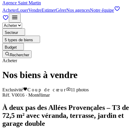
Agence Saint Martin
Acheter
Louer
Vendre
Estimer
Gérer
Nos agences
Notre équipe
Secteur
5 types de biens
Budget
Rechercher
Acheter
Nos biens à vendre
Exclusivité
Coup de cœur
11
photos
Réf.
V0016
·
Montélimar
À deux pas des Allées Provençales – T3 de
72,5 m² avec véranda, terrasse, jardin et
garage double