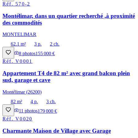
Réf.
570-2
Montélimar, dans un quartier recherché ,à proximité
des commodités
MONTELIMAR
62.1 m²
3 p.
2 ch.
8
photos
155 000 €
Réf.
V0001
Appartement T4 de 82 m² avec grand balcon plein
sud, garage et cave
Montélimar (26200)
82 m²
4 p.
3 ch.
11
photos
179 000 €
Réf.
V0020
Charmante Maison de Village avec Garage