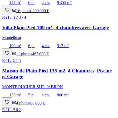
147 m²
6 p.
4 ch.
9 355 m²
16
photos
299 000 €
Réf.
17374
Villa Plain Pied 109 m² , 4 chambres avec Garage
Montélimar
109 m²
6 p.
4 ch.
512 m²
11
photos
465 000 €
Réf.
515
Maison de Plain Pied 135 m2, 4 Chambres, Piscine
et Garage
MONTBOUCHER SUR JABRON
135 m²
5 p.
4 ch.
800 m²
4
photos
68 000 €
Réf.
562