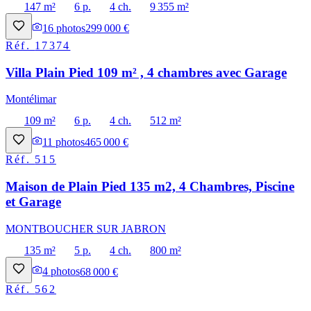
147 m²
6 p.
4 ch.
9 355 m²
16
photos
299 000 €
Réf.
17374
Villa Plain Pied 109 m² , 4 chambres avec Garage
Montélimar
109 m²
6 p.
4 ch.
512 m²
11
photos
465 000 €
Réf.
515
Maison de Plain Pied 135 m2, 4 Chambres, Piscine
et Garage
MONTBOUCHER SUR JABRON
135 m²
5 p.
4 ch.
800 m²
4
photos
68 000 €
Réf.
562