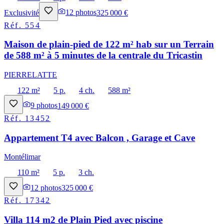
Exclusivité
12
photos
325 000 €
Réf.
554
Maison de plain-pied de 122 m² hab sur un Terrain
de 588 m² à 5 minutes de la centrale du Tricastin
PIERRELATTE
122 m²
5 p.
4 ch.
588 m²
9
photos
149 000 €
Réf.
13452
Appartement T4 avec Balcon , Garage et Cave
Montélimar
110 m²
5 p.
3 ch.
12
photos
325 000 €
Réf.
17342
Villa 114 m2 de Plain Pied avec piscine