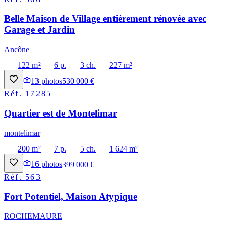
Belle Maison de Village entièrement rénovée avec
Garage et Jardin
Ancône
122 m²
6 p.
3 ch.
227 m²
13
photos
530 000 €
Réf.
17285
Quartier est de Montelimar
montelimar
200 m²
7 p.
5 ch.
1 624 m²
16
photos
399 000 €
Réf.
563
Fort Potentiel, Maison Atypique
ROCHEMAURE