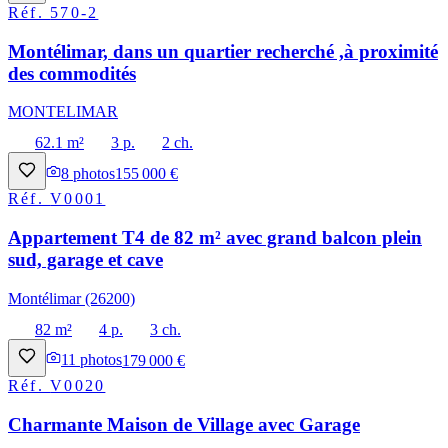
Réf.
570-2
Montélimar, dans un quartier recherché ,à proximité
des commodités
MONTELIMAR
62.1 m²
3 p.
2 ch.
8
photos
155 000 €
Réf.
V0001
Appartement T4 de 82 m² avec grand balcon plein
sud, garage et cave
Montélimar (26200)
82 m²
4 p.
3 ch.
11
photos
179 000 €
Réf.
V0020
Charmante Maison de Village avec Garage