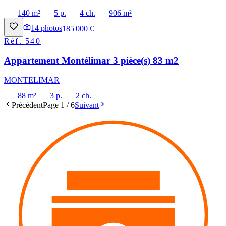
140 m²
5 p.
4 ch.
906 m²
14
photos
185 000 €
Réf.
540
Appartement Montélimar 3 pièce(s) 83 m2
MONTELIMAR
88 m²
3 p.
2 ch.
Précédent
Page
1
/
6
Suivant