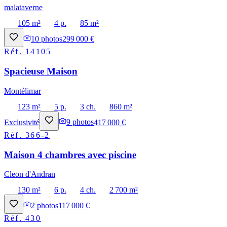
malataverne
105 m²
4 p.
85 m²
10
photos
299 000 €
Réf.
14105
Spacieuse Maison
Montélimar
123 m²
5 p.
3 ch.
860 m²
Exclusivité
9
photos
417 000 €
Réf.
366-2
Maison 4 chambres avec piscine
Cleon d'Andran
130 m²
6 p.
4 ch.
2 700 m²
2
photos
117 000 €
Réf.
430