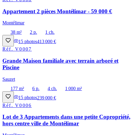
Appartement 2 pièces Montélimar - 59 000 €
Montélimar
38 m²
2 p.
1 ch.
15
photos
413 000 €
Réf.
V0007
Grande Maison familiale avec terrain arboré et
Piscine
Sauzet
177 m²
6 p.
4 ch.
1 000 m²
15
photos
239 000 €
Réf.
V0006
Lot de 3 Appartements dans une petite Copropriété,
hors centre ville de Montélimar