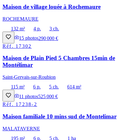
Maison de village louée à Rochemaure
ROCHEMAURE
132 m²
4 p.
3 ch.
15
photos
290 000 €
Réf.
17302
Maison de Plain Pied 5 Chambres 15min de
Montélimar
Saint-Gervais-sur-Roubion
115 m²
6 p.
5 ch.
614 m²
11
photos
525 000 €
Réf.
17238-2
Maison familiale 10 mins sud de Montelimar
MALATAVERNE
195 m²
6 p.
5 ch.
1 ha