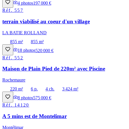
4
photos
197 000 €
Réf.
557
terrain viabilisé au coeur d'un village
LA BATIE ROLLAND
855 m²
855 m²
18
photos
520 000 €
Réf.
552
Maison de Plain Pied de 220m² avec Piscine
Rochemaure
220 m²
6 p.
4 ch.
3 424 m²
8
photos
575 000 €
Réf.
14120
A 5 mins est de Montelimar
Montélimar