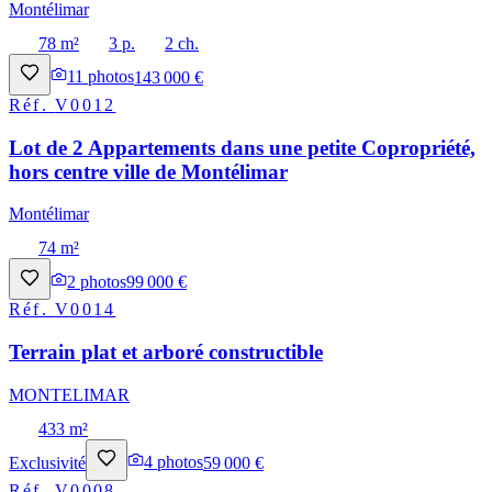
Montélimar
78 m²
3 p.
2 ch.
11
photos
143 000 €
Réf.
V0012
Lot de 2 Appartements dans une petite Copropriété,
hors centre ville de Montélimar
Montélimar
74 m²
2
photos
99 000 €
Réf.
V0014
Terrain plat et arboré constructible
MONTELIMAR
433 m²
Exclusivité
4
photos
59 000 €
Réf.
V0008