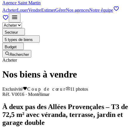
Agence Saint Martin
Acheter
Louer
Vendre
Estimer
Gérer
Nos agences
Notre équipe
Secteur
5 types de biens
Budget
Rechercher
Acheter
Nos biens à vendre
Exclusivité
Coup de cœur
11
photos
Réf.
V0016
·
Montélimar
À deux pas des Allées Provençales – T3 de
72,5 m² avec véranda, terrasse, jardin et
garage double