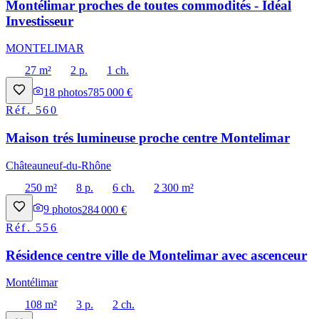
Montélimar proches de toutes commodités - Idéal
Investisseur
MONTELIMAR
27 m²
2 p.
1 ch.
18
photos
785 000 €
Réf.
560
Maison trés lumineuse proche centre Montelimar
Châteauneuf-du-Rhône
250 m²
8 p.
6 ch.
2 300 m²
9
photos
284 000 €
Réf.
556
Résidence centre ville de Montelimar avec ascenceur
Montélimar
108 m²
3 p.
2 ch.