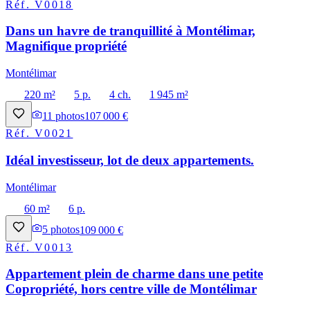
Réf.
V0018
Dans un havre de tranquillité à Montélimar,
Magnifique propriété
Montélimar
220 m²
5 p.
4 ch.
1 945 m²
11
photos
107 000 €
Réf.
V0021
Idéal investisseur, lot de deux appartements.
Montélimar
60 m²
6 p.
5
photos
109 000 €
Réf.
V0013
Appartement plein de charme dans une petite
Copropriété, hors centre ville de Montélimar