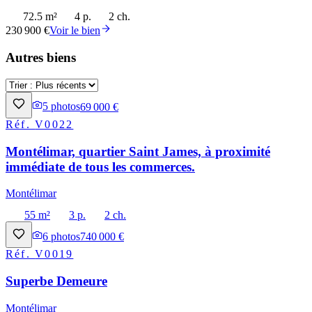
72.5 m²
4 p.
2 ch.
230 900 €
Voir le bien
Autres biens
5
photos
69 000 €
Réf.
V0022
Montélimar, quartier Saint James, à proximité
immédiate de tous les commerces.
Montélimar
55 m²
3 p.
2 ch.
6
photos
740 000 €
Réf.
V0019
Superbe Demeure
Montélimar