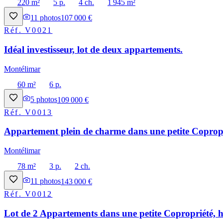
220 m²
5 p.
4 ch.
1 945 m²
11
photos
107 000 €
Réf.
V0021
Idéal investisseur, lot de deux appartements.
Montélimar
60 m²
6 p.
5
photos
109 000 €
Réf.
V0013
Appartement plein de charme dans une petite Copropri
Montélimar
78 m²
3 p.
2 ch.
11
photos
143 000 €
Réf.
V0012
Lot de 2 Appartements dans une petite Copropriété, h