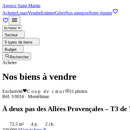
Agence Saint Martin
Acheter
Louer
Vendre
Estimer
Gérer
Nos agences
Notre équipe
Secteur
5 types de biens
Budget
Rechercher
Acheter
Nos biens à vendre
Exclusivité
Coup de cœur
11
photos
Réf.
V0016
·
Montélimar
À deux pas des Allées Provençales – T3 de 
72.5 m²
4 p.
2 ch.
230 900 €
Voir le bien