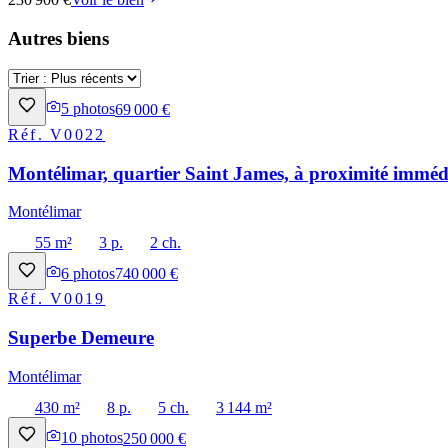
Autres biens
5
photos
69 000 €
Réf.
V0022
Montélimar, quartier Saint James, à proximité immédi
Montélimar
55 m²
3 p.
2 ch.
6
photos
740 000 €
Réf.
V0019
Superbe Demeure
Montélimar
430 m²
8 p.
5 ch.
3 144 m²
10
photos
250 000 €