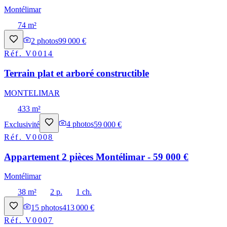
Montélimar
74 m²
2
photos
99 000 €
Réf.
V0014
Terrain plat et arboré constructible
MONTELIMAR
433 m²
Exclusivité
4
photos
59 000 €
Réf.
V0008
Appartement 2 pièces Montélimar - 59 000 €
Montélimar
38 m²
2 p.
1 ch.
15
photos
413 000 €
Réf.
V0007