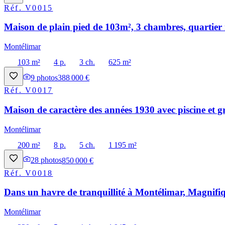
Réf.
V0015
Maison de plain pied de 103m², 3 chambres, quartier 
Montélimar
103 m²
4 p.
3 ch.
625 m²
9
photos
388 000 €
Réf.
V0017
Maison de caractère des années 1930 avec piscine et g
Montélimar
200 m²
8 p.
5 ch.
1 195 m²
28
photos
850 000 €
Réf.
V0018
Dans un havre de tranquillité à Montélimar, Magnifiq
Montélimar