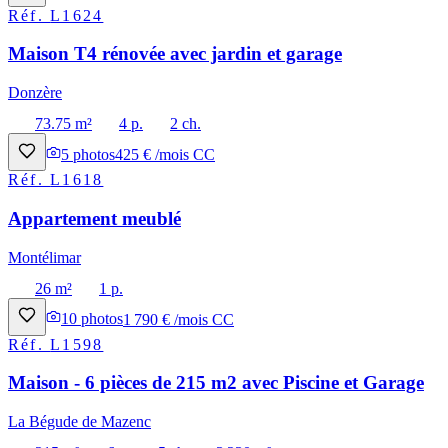
Réf.
L1624
Maison T4 rénovée avec jardin et garage
Donzère
73.75 m²
4 p.
2 ch.
5
photos
425 € /mois CC
Réf.
L1618
Appartement meublé
Montélimar
26 m²
1 p.
10
photos
1 790 € /mois CC
Réf.
L1598
Maison - 6 pièces de 215 m2 avec Piscine et Garage
La Bégude de Mazenc