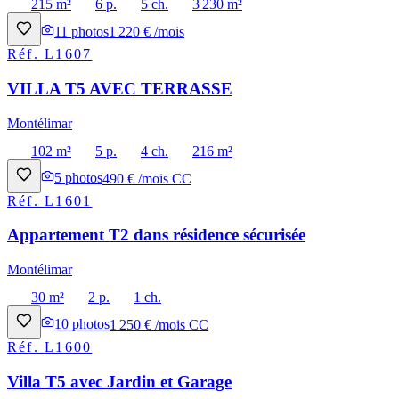
215 m²
6 p.
5 ch.
3 230 m²
11
photos
1 220 € /mois
Réf.
L1607
VILLA T5 AVEC TERRASSE
Montélimar
102 m²
5 p.
4 ch.
216 m²
5
photos
490 € /mois CC
Réf.
L1601
Appartement T2 dans résidence sécurisée
Montélimar
30 m²
2 p.
1 ch.
10
photos
1 250 € /mois CC
Réf.
L1600
Villa T5 avec Jardin et Garage