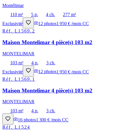
Montélimar
110 m²
5 p.
4 ch.
277 m²
Exclusivité
12
photos
1 950 € /mois CC
Réf.
L1569.2
Maison Montelimar 4 pièce(s) 103 m2
MONTELIMAR
103 m²
4 p.
3 ch.
Exclusivité
12
photos
1 950 € /mois CC
Réf.
L1569.1
Maison Montelimar 4 pièce(s) 103 m2
MONTELIMAR
103 m²
4 p.
3 ch.
16
photos
1 300 € /mois CC
Réf.
L1524