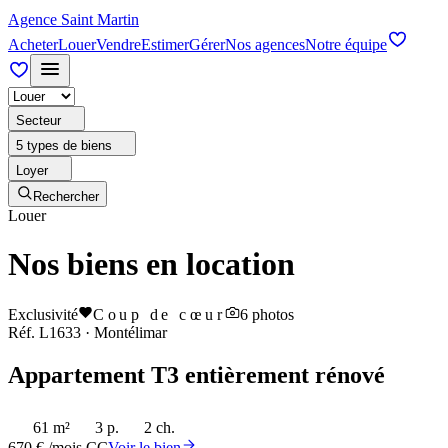
Agence Saint Martin
Acheter
Louer
Vendre
Estimer
Gérer
Nos agences
Notre équipe
Secteur
5 types de biens
Loyer
Rechercher
Louer
Nos biens en location
Exclusivité
Coup de cœur
6
photos
Réf.
L1633
·
Montélimar
Appartement T3 entièrement rénové
61 m²
3 p.
2 ch.
670 € /mois CC
Voir le bien