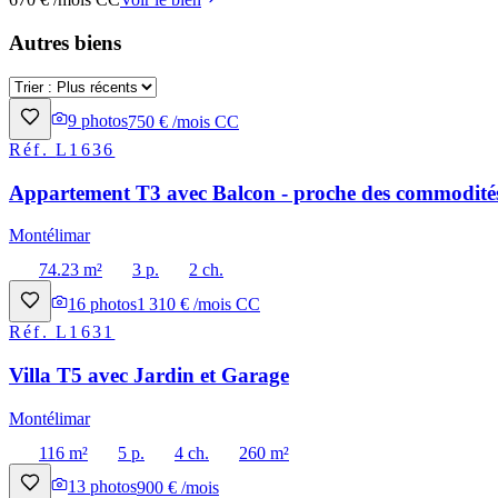
Autres biens
9
photos
750 € /mois CC
Réf.
L1636
Appartement T3 avec Balcon - proche des commodité
Montélimar
74.23 m²
3 p.
2 ch.
16
photos
1 310 € /mois CC
Réf.
L1631
Villa T5 avec Jardin et Garage
Montélimar
116 m²
5 p.
4 ch.
260 m²
13
photos
900 € /mois