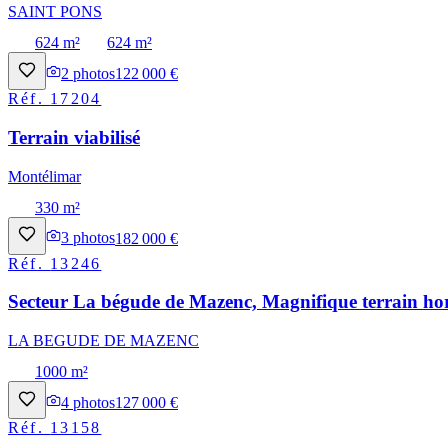
SAINT PONS
624 m²
624 m²
2
photos
122 000 €
Réf.
17204
Terrain viabilisé
Montélimar
330 m²
3
photos
182 000 €
Réf.
13246
Secteur La bégude de Mazenc, Magnifique terrain hor
LA BEGUDE DE MAZENC
1000 m²
4
photos
127 000 €
Réf.
13158