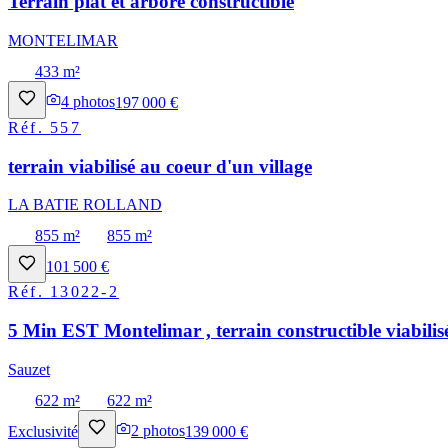
Terrain plat et arboré constructible
MONTELIMAR
433 m²
4
photos
197 000 €
Réf.
557
terrain viabilisé au coeur d'un village
LA BATIE ROLLAND
855 m²
855 m²
101 500 €
Réf.
13022-2
5 Min EST Montelimar , terrain constructible viabilis
Sauzet
622 m²
622 m²
Exclusivité
2
photos
139 000 €