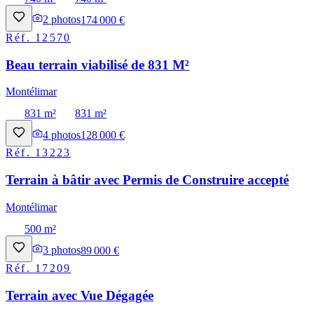
2
photos
174 000 €
Réf.
12570
Beau terrain viabilisé de 831 M²
Montélimar
831 m²
831 m²
4
photos
128 000 €
Réf.
13223
Terrain à bâtir avec Permis de Construire accepté
Montélimar
500 m²
3
photos
89 000 €
Réf.
17209
Terrain avec Vue Dégagée