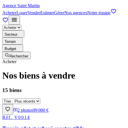
Agence Saint Martin
Acheter
Louer
Vendre
Estimer
Gérer
Nos agences
Notre équipe
Secteur
Terrain
Budget
Rechercher
Acheter
Nos biens à vendre
15 biens
2
photos
99 000 €
Réf.
V0014