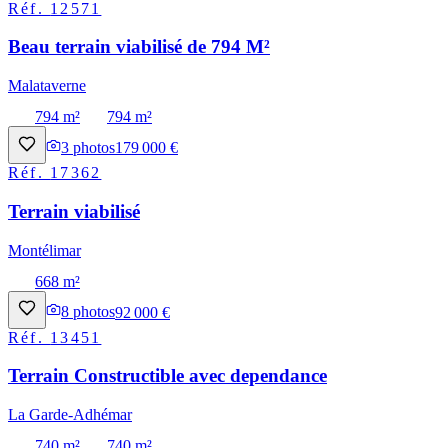
Réf.
12571
Beau terrain viabilisé de 794 M²
Malataverne
794 m²
794 m²
3
photos
179 000 €
Réf.
17362
Terrain viabilisé
Montélimar
668 m²
8
photos
92 000 €
Réf.
13451
Terrain Constructible avec dependance
La Garde-Adhémar
740 m²
740 m²