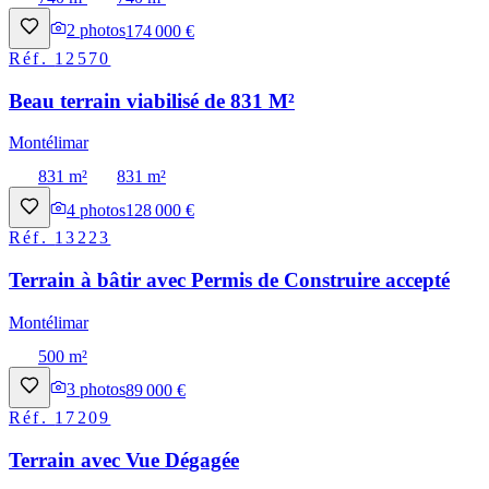
2
photos
174 000 €
Réf.
12570
Beau terrain viabilisé de 831 M²
Montélimar
831 m²
831 m²
4
photos
128 000 €
Réf.
13223
Terrain à bâtir avec Permis de Construire accepté
Montélimar
500 m²
3
photos
89 000 €
Réf.
17209
Terrain avec Vue Dégagée