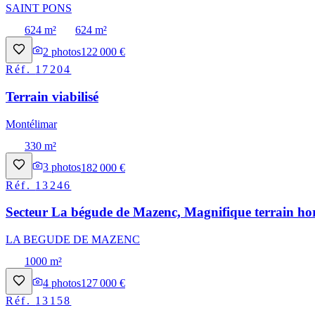
SAINT PONS
624 m²
624 m²
2
photos
122 000 €
Réf.
17204
Terrain viabilisé
Montélimar
330 m²
3
photos
182 000 €
Réf.
13246
Secteur La bégude de Mazenc, Magnifique terrain hor
LA BEGUDE DE MAZENC
1000 m²
4
photos
127 000 €
Réf.
13158