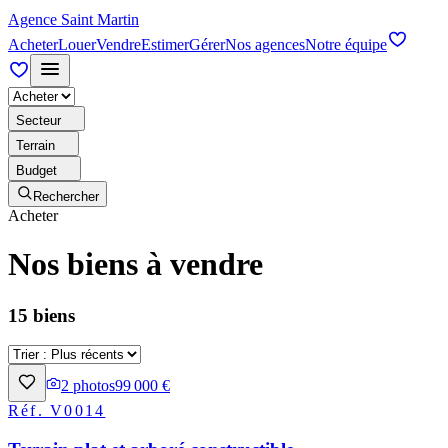
Agence Saint Martin
Acheter
Louer
Vendre
Estimer
Gérer
Nos agences
Notre équipe
Secteur
Terrain
Budget
Rechercher
Acheter
Nos biens à vendre
15 biens
2
photos
99 000 €
Réf.
V0014