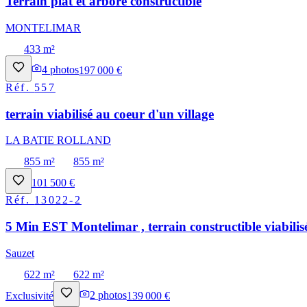
Terrain plat et arboré constructible
MONTELIMAR
433 m²
4
photos
197 000 €
Réf.
557
terrain viabilisé au coeur d'un village
LA BATIE ROLLAND
855 m²
855 m²
101 500 €
Réf.
13022-2
5 Min EST Montelimar , terrain constructible viabilis
Sauzet
622 m²
622 m²
Exclusivité
2
photos
139 000 €