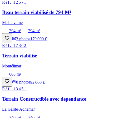
Réf.
12571
Beau terrain viabilisé de 794 M²
Malataverne
794 m²
794 m²
3
photos
179 000 €
Réf.
17362
Terrain viabilisé
Montélimar
668 m²
8
photos
92 000 €
Réf.
13451
Terrain Constructible avec dependance
La Garde-Adhémar
740 m²
740 m²