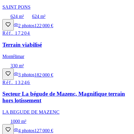
SAINT PONS
624 m²
624 m²
2
photos
122 000 €
Réf.
17204
Terrain viabilisé
Montélimar
330 m²
3
photos
182 000 €
Réf.
13246
Secteur La bégude de Mazenc, Magnifique terrain
hors lotissement
LA BEGUDE DE MAZENC
1000 m²
4
photos
127 000 €