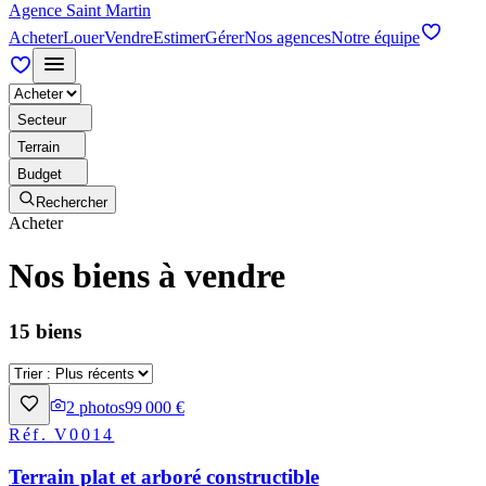
Agence Saint Martin
Acheter
Louer
Vendre
Estimer
Gérer
Nos agences
Notre équipe
Secteur
Terrain
Budget
Rechercher
Acheter
Nos biens à vendre
15 biens
2
photos
99 000 €
Réf.
V0014
Terrain plat et arboré constructible