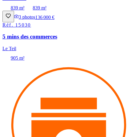
839 m²
839 m²
3
photos
136 000 €
Réf.
15030
5 mins des commerces
Le Teil
905 m²