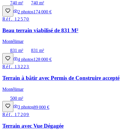
740 m²
740 m²
2
photos
174 000 €
Réf.
12570
Beau terrain viabilisé de 831 M²
Montélimar
831 m²
831 m²
4
photos
128 000 €
Réf.
13223
Terrain à bâtir avec Permis de Construire accepté
Montélimar
500 m²
3
photos
89 000 €
Réf.
17209
Terrain avec Vue Dégagée