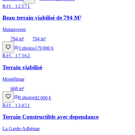
Réf.
12571
Beau terrain viabilisé de 794 M²
Malataverne
794 m²
794 m²
3
photos
179 000 €
Réf.
17362
Terrain viabilisé
Montélimar
668 m²
8
photos
92 000 €
Réf.
13451
Terrain Constructible avec dependance
La Garde-Adhémar