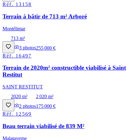
Réf.
13158
Terrain à bâtir de 713 m² Arboré
Montélimar
713 m²
3
photos
255 000 €
Réf.
16497
Terrain de 2020m² constructible viabilisé à Saint
Restitut
SAINT RESTITUT
2020 m²
2 020 m²
2
photos
175 000 €
Réf.
12569
Beau terrain viabilisé de 839 M²
Malataverne