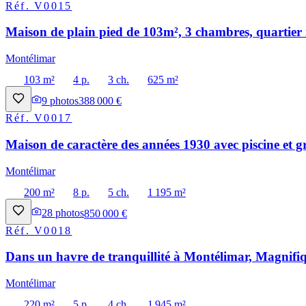
Réf.
V0015
Maison de plain pied de 103m², 3 chambres, quartier 
Montélimar
103 m²
4 p.
3 ch.
625 m²
9
photos
388 000 €
Réf.
V0017
Maison de caractère des années 1930 avec piscine et g
Montélimar
200 m²
8 p.
5 ch.
1 195 m²
28
photos
850 000 €
Réf.
V0018
Dans un havre de tranquillité à Montélimar, Magnifiq
Montélimar
220 m²
5 p.
4 ch.
1 945 m²