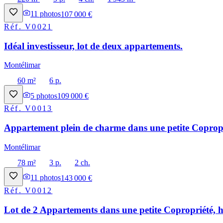
11
photos
107 000 €
Réf.
V0021
Idéal investisseur, lot de deux appartements.
Montélimar
60 m²
6 p.
5
photos
109 000 €
Réf.
V0013
Appartement plein de charme dans une petite Copropri
Montélimar
78 m²
3 p.
2 ch.
11
photos
143 000 €
Réf.
V0012
Lot de 2 Appartements dans une petite Copropriété, h