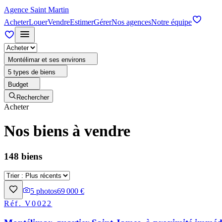
Agence Saint Martin
Acheter
Louer
Vendre
Estimer
Gérer
Nos agences
Notre équipe
Montélimar et ses environs
5 types de biens
Budget
Rechercher
Acheter
Nos biens à vendre
148 biens
5
photos
69 000 €
Réf.
V0022