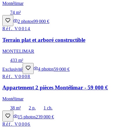
Montélimar
74 m²
2
photos
99 000 €
Réf.
V0014
Terrain plat et arboré constructible
MONTELIMAR
433 m²
Exclusivité
4
photos
59 000 €
Réf.
V0008
Appartement 2 pièces Montélimar - 59 000 €
Montélimar
38 m²
2 p.
1 ch.
15
photos
239 000 €
Réf.
V0006