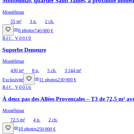
Montélimar, quartier Saint James, à proximité immédi
Montélimar
55 m²
3 p.
2 ch.
6
photos
740 000 €
Réf.
V0019
Superbe Demeure
Montélimar
430 m²
8 p.
5 ch.
3 144 m²
Exclusivité
11
photos
230 900 €
Réf.
V0016
À deux pas des Allées Provençales – T3 de 72,5 m² ave
Montélimar
72.5 m²
4 p.
2 ch.
10
photos
250 000 €