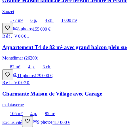
Grande Maison familiale avec terrain arboré et Piscin
Sauzet
177 m²
6 p.
4 ch.
1 000 m²
8
photos
155 000 €
Réf.
V0001
Appartement T4 de 82 m² avec grand balcon plein sud
Montélimar (26200)
82 m²
4 p.
3 ch.
11
photos
179 000 €
Réf.
V0020
Charmante Maison de Village avec Garage
malataverne
105 m²
4 p.
85 m²
Exclusivité
9
photos
417 000 €