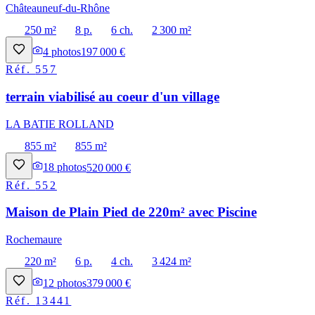
Châteauneuf-du-Rhône
250 m²
8 p.
6 ch.
2 300 m²
4
photos
197 000 €
Réf.
557
terrain viabilisé au coeur d'un village
LA BATIE ROLLAND
855 m²
855 m²
18
photos
520 000 €
Réf.
552
Maison de Plain Pied de 220m² avec Piscine
Rochemaure
220 m²
6 p.
4 ch.
3 424 m²
12
photos
379 000 €
Réf.
13441