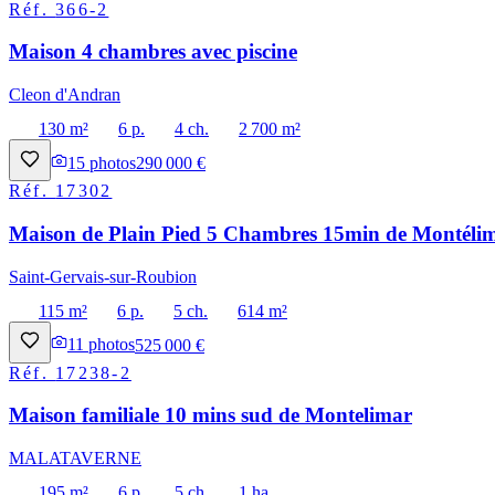
Réf.
366-2
Maison 4 chambres avec piscine
Cleon d'Andran
130 m²
6 p.
4 ch.
2 700 m²
15
photos
290 000 €
Réf.
17302
Maison de Plain Pied 5 Chambres 15min de Montéli
Saint-Gervais-sur-Roubion
115 m²
6 p.
5 ch.
614 m²
11
photos
525 000 €
Réf.
17238-2
Maison familiale 10 mins sud de Montelimar
MALATAVERNE
195 m²
6 p.
5 ch.
1 ha