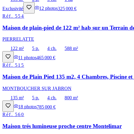
Exclusivité
12
photos
325 000 €
Réf.
554
Maison de plain-pied de 122 m² hab sur un Terrain de
PIERRELATTE
122 m²
5 p.
4 ch.
588 m²
11
photos
465 000 €
Réf.
515
Maison de Plain Pied 135 m2, 4 Chambres, Piscine e
MONTBOUCHER SUR JABRON
135 m²
5 p.
4 ch.
800 m²
18
photos
785 000 €
Réf.
560
Maison trés lumineuse proche centre Montelimar