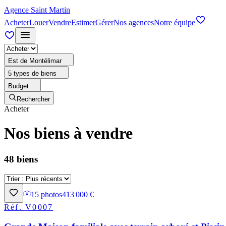
Agence Saint Martin
Acheter
Louer
Vendre
Estimer
Gérer
Nos agences
Notre équipe
Est de Montélimar
5 types de biens
Budget
Rechercher
Acheter
Nos biens à vendre
48 biens
15
photos
413 000 €
Réf.
V0007