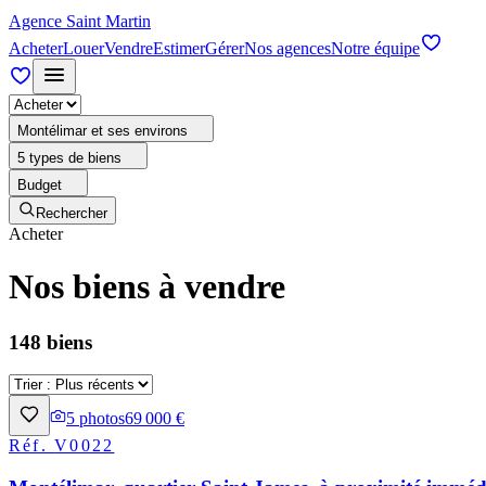
Agence Saint Martin
Acheter
Louer
Vendre
Estimer
Gérer
Nos agences
Notre équipe
Montélimar et ses environs
5 types de biens
Budget
Rechercher
Acheter
Nos biens à vendre
148 biens
5
photos
69 000 €
Réf.
V0022