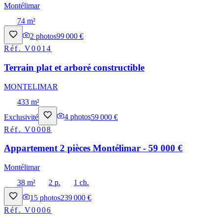
Montélimar
74 m²
2
photos
99 000 €
Réf.
V0014
Terrain plat et arboré constructible
MONTELIMAR
433 m²
Exclusivité
4
photos
59 000 €
Réf.
V0008
Appartement 2 pièces Montélimar - 59 000 €
Montélimar
38 m²
2 p.
1 ch.
15
photos
239 000 €
Réf.
V0006