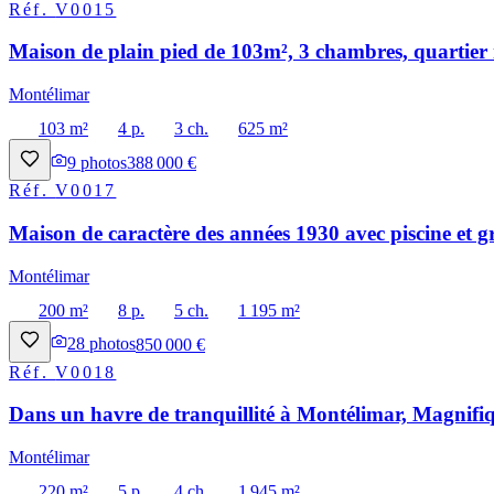
Réf.
V0015
Maison de plain pied de 103m², 3 chambres, quartier 
Montélimar
103 m²
4 p.
3 ch.
625 m²
9
photos
388 000 €
Réf.
V0017
Maison de caractère des années 1930 avec piscine et g
Montélimar
200 m²
8 p.
5 ch.
1 195 m²
28
photos
850 000 €
Réf.
V0018
Dans un havre de tranquillité à Montélimar, Magnifiq
Montélimar
220 m²
5 p.
4 ch.
1 945 m²