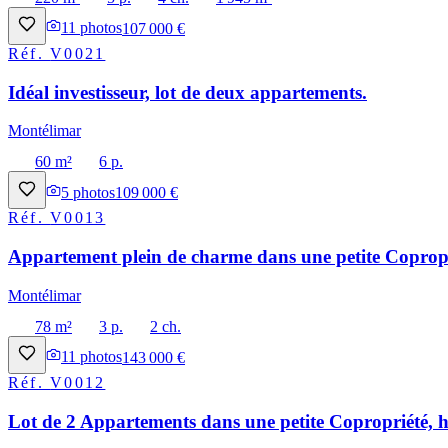
11
photos
107 000 €
Réf.
V0021
Idéal investisseur, lot de deux appartements.
Montélimar
60 m²
6 p.
5
photos
109 000 €
Réf.
V0013
Appartement plein de charme dans une petite Copropri
Montélimar
78 m²
3 p.
2 ch.
11
photos
143 000 €
Réf.
V0012
Lot de 2 Appartements dans une petite Copropriété, h