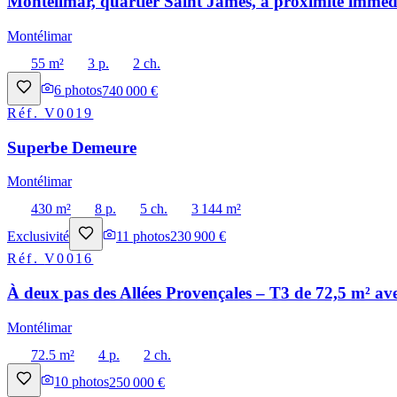
Montélimar, quartier Saint James, à proximité immédi
Montélimar
55 m²
3 p.
2 ch.
6
photos
740 000 €
Réf.
V0019
Superbe Demeure
Montélimar
430 m²
8 p.
5 ch.
3 144 m²
Exclusivité
11
photos
230 900 €
Réf.
V0016
À deux pas des Allées Provençales – T3 de 72,5 m² ave
Montélimar
72.5 m²
4 p.
2 ch.
10
photos
250 000 €