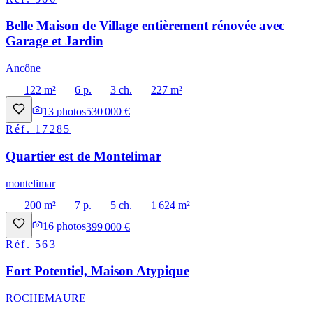
Belle Maison de Village entièrement rénovée avec
Garage et Jardin
Ancône
122 m²
6 p.
3 ch.
227 m²
13
photos
530 000 €
Réf.
17285
Quartier est de Montelimar
montelimar
200 m²
7 p.
5 ch.
1 624 m²
16
photos
399 000 €
Réf.
563
Fort Potentiel, Maison Atypique
ROCHEMAURE