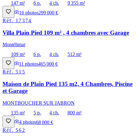
147 m²
6 p.
4 ch.
9 355 m²
16
photos
299 000 €
Réf.
17374
Villa Plain Pied 109 m² , 4 chambres avec Garage
Montélimar
109 m²
6 p.
4 ch.
512 m²
11
photos
465 000 €
Réf.
515
Maison de Plain Pied 135 m2, 4 Chambres, Piscine
et Garage
MONTBOUCHER SUR JABRON
135 m²
5 p.
4 ch.
800 m²
4
photos
68 000 €
Réf.
562