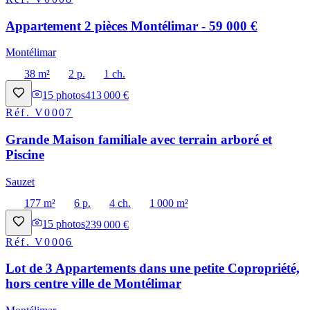
Appartement 2 pièces Montélimar - 59 000 €
Montélimar
38 m²
2 p.
1 ch.
15
photos
413 000 €
Réf.
V0007
Grande Maison familiale avec terrain arboré et
Piscine
Sauzet
177 m²
6 p.
4 ch.
1 000 m²
15
photos
239 000 €
Réf.
V0006
Lot de 3 Appartements dans une petite Copropriété,
hors centre ville de Montélimar