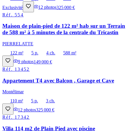
Exclusivité
12
photos
325 000 €
Réf.
554
Maison de plain-pied de 122 m² hab sur un Terrain
de 588 m² à 5 minutes de la centrale du Tricastin
PIERRELATTE
122 m²
5 p.
4 ch.
588 m²
9
photos
149 000 €
Réf.
13452
Appartement T4 avec Balcon , Garage et Cave
Montélimar
110 m²
5 p.
3 ch.
12
photos
325 000 €
Réf.
17342
Villa 114 m2 de Plain Pied avec piscine