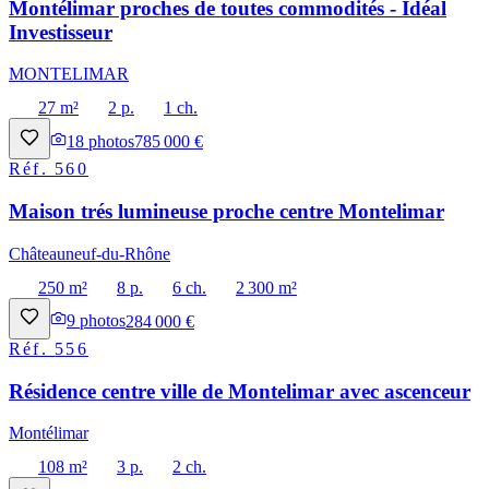
Montélimar proches de toutes commodités - Idéal
Investisseur
MONTELIMAR
27 m²
2 p.
1 ch.
18
photos
785 000 €
Réf.
560
Maison trés lumineuse proche centre Montelimar
Châteauneuf-du-Rhône
250 m²
8 p.
6 ch.
2 300 m²
9
photos
284 000 €
Réf.
556
Résidence centre ville de Montelimar avec ascenceur
Montélimar
108 m²
3 p.
2 ch.