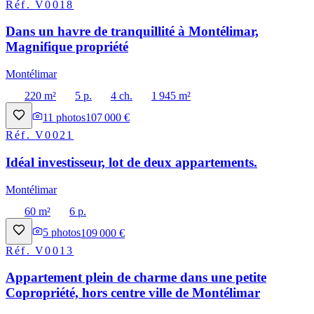
Réf.
V0018
Dans un havre de tranquillité à Montélimar,
Magnifique propriété
Montélimar
220 m²
5 p.
4 ch.
1 945 m²
11
photos
107 000 €
Réf.
V0021
Idéal investisseur, lot de deux appartements.
Montélimar
60 m²
6 p.
5
photos
109 000 €
Réf.
V0013
Appartement plein de charme dans une petite
Copropriété, hors centre ville de Montélimar