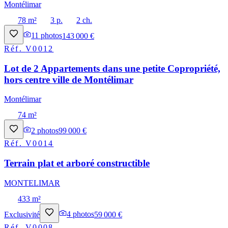
Montélimar
78 m²
3 p.
2 ch.
11
photos
143 000 €
Réf.
V0012
Lot de 2 Appartements dans une petite Copropriété,
hors centre ville de Montélimar
Montélimar
74 m²
2
photos
99 000 €
Réf.
V0014
Terrain plat et arboré constructible
MONTELIMAR
433 m²
Exclusivité
4
photos
59 000 €
Réf.
V0008