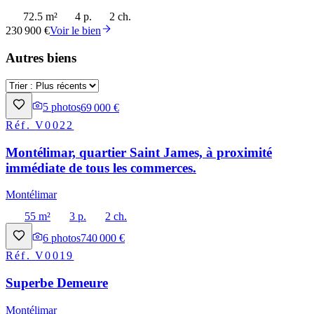
72.5 m²
4 p.
2 ch.
230 900 €
Voir le bien
Autres biens
5
photos
69 000 €
Réf.
V0022
Montélimar, quartier Saint James, à proximité
immédiate de tous les commerces.
Montélimar
55 m²
3 p.
2 ch.
6
photos
740 000 €
Réf.
V0019
Superbe Demeure
Montélimar