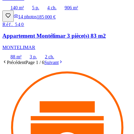
140 m²
5 p.
4 ch.
906 m²
14
photos
185 000 €
Réf.
540
Appartement Montélimar 3 pièce(s) 83 m2
MONTELIMAR
88 m²
3 p.
2 ch.
Précédent
Page
1
/
6
Suivant