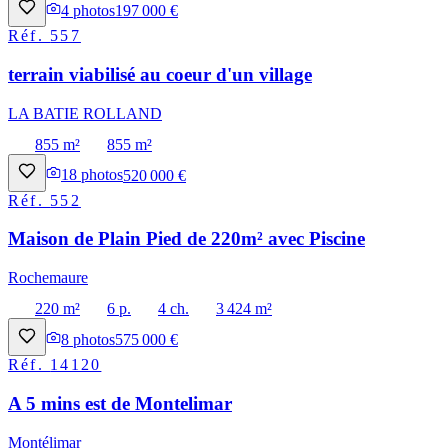
4
photos
197 000 €
Réf.
557
terrain viabilisé au coeur d'un village
LA BATIE ROLLAND
855 m²
855 m²
18
photos
520 000 €
Réf.
552
Maison de Plain Pied de 220m² avec Piscine
Rochemaure
220 m²
6 p.
4 ch.
3 424 m²
8
photos
575 000 €
Réf.
14120
A 5 mins est de Montelimar
Montélimar