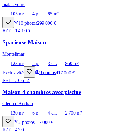
malataverne
105 m²
4 p.
85 m²
10
photos
299 000 €
Réf.
14105
Spacieuse Maison
Montélimar
123 m²
5 p.
3 ch.
860 m²
Exclusivité
9
photos
417 000 €
Réf.
366-2
Maison 4 chambres avec piscine
Cleon d'Andran
130 m²
6 p.
4 ch.
2 700 m²
2
photos
117 000 €
Réf.
430