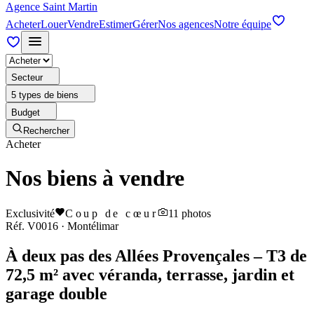
Agence Saint Martin
Acheter
Louer
Vendre
Estimer
Gérer
Nos agences
Notre équipe
Secteur
5 types de biens
Budget
Rechercher
Acheter
Nos biens à vendre
Exclusivité
Coup de cœur
11
photos
Réf.
V0016
·
Montélimar
À deux pas des Allées Provençales – T3 de
72,5 m² avec véranda, terrasse, jardin et
garage double