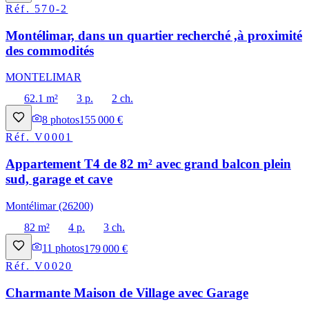
Réf.
570-2
Montélimar, dans un quartier recherché ,à proximité
des commodités
MONTELIMAR
62.1 m²
3 p.
2 ch.
8
photos
155 000 €
Réf.
V0001
Appartement T4 de 82 m² avec grand balcon plein
sud, garage et cave
Montélimar (26200)
82 m²
4 p.
3 ch.
11
photos
179 000 €
Réf.
V0020
Charmante Maison de Village avec Garage