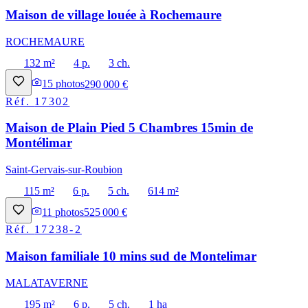
Maison de village louée à Rochemaure
ROCHEMAURE
132 m²
4 p.
3 ch.
15
photos
290 000 €
Réf.
17302
Maison de Plain Pied 5 Chambres 15min de
Montélimar
Saint-Gervais-sur-Roubion
115 m²
6 p.
5 ch.
614 m²
11
photos
525 000 €
Réf.
17238-2
Maison familiale 10 mins sud de Montelimar
MALATAVERNE
195 m²
6 p.
5 ch.
1 ha