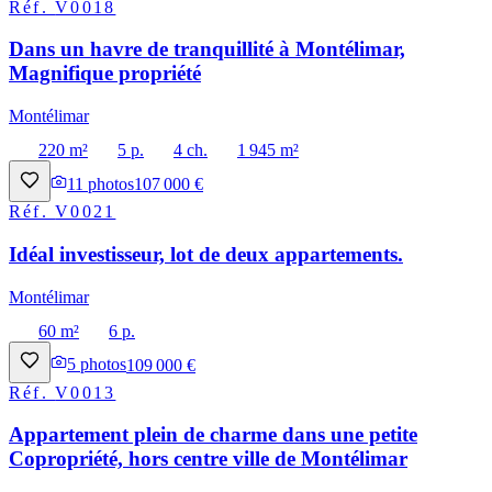
Réf.
V0018
Dans un havre de tranquillité à Montélimar,
Magnifique propriété
Montélimar
220 m²
5 p.
4 ch.
1 945 m²
11
photos
107 000 €
Réf.
V0021
Idéal investisseur, lot de deux appartements.
Montélimar
60 m²
6 p.
5
photos
109 000 €
Réf.
V0013
Appartement plein de charme dans une petite
Copropriété, hors centre ville de Montélimar