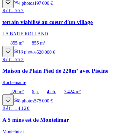
4
photos
197 000 €
Réf.
557
terrain viabilisé au coeur d'un village
LA BATIE ROLLAND
855 m²
855 m²
18
photos
520 000 €
Réf.
552
Maison de Plain Pied de 220m² avec Piscine
Rochemaure
220 m²
6 p.
4 ch.
3 424 m²
8
photos
575 000 €
Réf.
14120
A 5 mins est de Montelimar
Montélimar