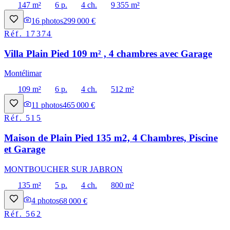
147 m²
6 p.
4 ch.
9 355 m²
16
photos
299 000 €
Réf.
17374
Villa Plain Pied 109 m² , 4 chambres avec Garage
Montélimar
109 m²
6 p.
4 ch.
512 m²
11
photos
465 000 €
Réf.
515
Maison de Plain Pied 135 m2, 4 Chambres, Piscine
et Garage
MONTBOUCHER SUR JABRON
135 m²
5 p.
4 ch.
800 m²
4
photos
68 000 €
Réf.
562