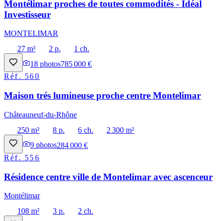
Montélimar proches de toutes commodités - Idéal
Investisseur
MONTELIMAR
27 m²
2 p.
1 ch.
18
photos
785 000 €
Réf.
560
Maison trés lumineuse proche centre Montelimar
Châteauneuf-du-Rhône
250 m²
8 p.
6 ch.
2 300 m²
9
photos
284 000 €
Réf.
556
Résidence centre ville de Montelimar avec ascenceur
Montélimar
108 m²
3 p.
2 ch.