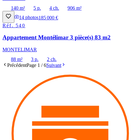
140 m²
5 p.
4 ch.
906 m²
14
photos
185 000 €
Réf.
540
Appartement Montélimar 3 pièce(s) 83 m2
MONTELIMAR
88 m²
3 p.
2 ch.
Précédent
Page
1
/
6
Suivant