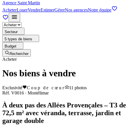
Agence Saint Martin
Acheter
Louer
Vendre
Estimer
Gérer
Nos agences
Notre équipe
Secteur
5 types de biens
Budget
Rechercher
Acheter
Nos biens à vendre
Exclusivité
Coup de cœur
11
photos
Réf.
V0016
·
Montélimar
À deux pas des Allées Provençales – T3 de
72,5 m² avec véranda, terrasse, jardin et
garage double