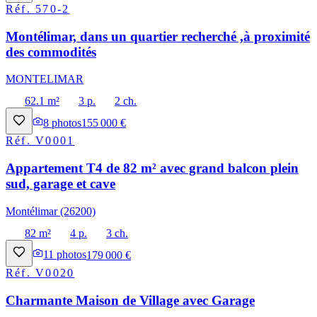
Réf.
570-2
Montélimar, dans un quartier recherché ,à proximité
des commodités
MONTELIMAR
62.1 m²
3 p.
2 ch.
8
photos
155 000 €
Réf.
V0001
Appartement T4 de 82 m² avec grand balcon plein
sud, garage et cave
Montélimar (26200)
82 m²
4 p.
3 ch.
11
photos
179 000 €
Réf.
V0020
Charmante Maison de Village avec Garage