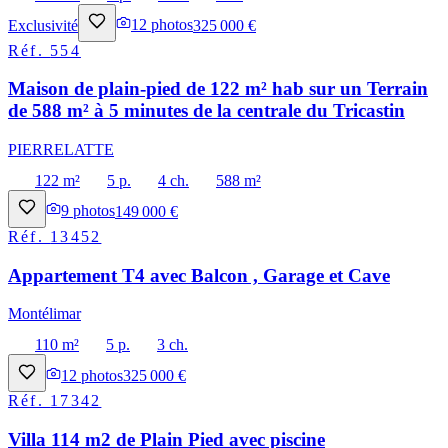
Exclusivité
12
photos
325 000 €
Réf.
554
Maison de plain-pied de 122 m² hab sur un Terrain
de 588 m² à 5 minutes de la centrale du Tricastin
PIERRELATTE
122 m²
5 p.
4 ch.
588 m²
9
photos
149 000 €
Réf.
13452
Appartement T4 avec Balcon , Garage et Cave
Montélimar
110 m²
5 p.
3 ch.
12
photos
325 000 €
Réf.
17342
Villa 114 m2 de Plain Pied avec piscine