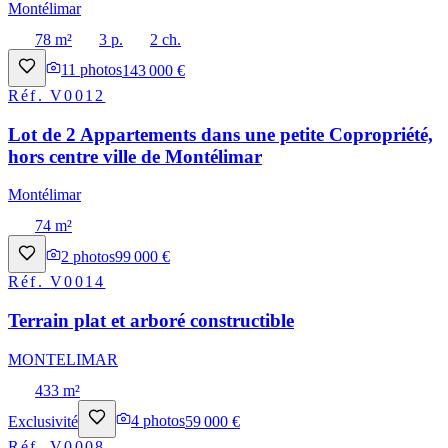
Montélimar
78 m²
3 p.
2 ch.
11
photos
143 000 €
Réf.
V0012
Lot de 2 Appartements dans une petite Copropriété,
hors centre ville de Montélimar
Montélimar
74 m²
2
photos
99 000 €
Réf.
V0014
Terrain plat et arboré constructible
MONTELIMAR
433 m²
Exclusivité
4
photos
59 000 €
Réf.
V0008