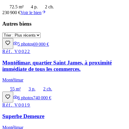
72.5 m²
4 p.
2 ch.
230 900 €
Voir le bien
Autres biens
5
photos
69 000 €
Réf.
V0022
Montélimar, quartier Saint James, à proximité
immédiate de tous les commerces.
Montélimar
55 m²
3 p.
2 ch.
6
photos
740 000 €
Réf.
V0019
Superbe Demeure
Montélimar