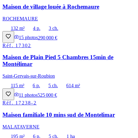
Maison de village louée à Rochemaure
ROCHEMAURE
132 m²
4 p.
3 ch.
15
photos
290 000 €
Réf.
17302
Maison de Plain Pied 5 Chambres 15min de
Montélimar
Saint-Gervais-sur-Roubion
115 m²
6 p.
5 ch.
614 m²
11
photos
525 000 €
Réf.
17238-2
Maison familiale 10 mins sud de Montelimar
MALATAVERNE
195 m²
6 p.
5 ch.
1 ha