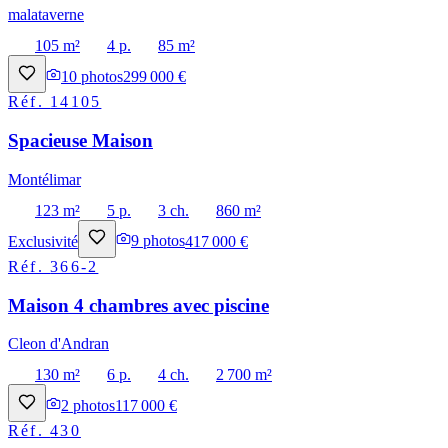
malataverne
105 m²
4 p.
85 m²
10
photos
299 000 €
Réf.
14105
Spacieuse Maison
Montélimar
123 m²
5 p.
3 ch.
860 m²
Exclusivité
9
photos
417 000 €
Réf.
366-2
Maison 4 chambres avec piscine
Cleon d'Andran
130 m²
6 p.
4 ch.
2 700 m²
2
photos
117 000 €
Réf.
430