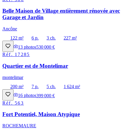
Belle Maison de Village entièrement rénovée avec
Garage et Jardin
Ancône
122 m²
6 p.
3 ch.
227 m²
13
photos
530 000 €
Réf.
17285
Quartier est de Montelimar
montelimar
200 m²
7 p.
5 ch.
1 624 m²
16
photos
399 000 €
Réf.
563
Fort Potentiel, Maison Atypique
ROCHEMAURE