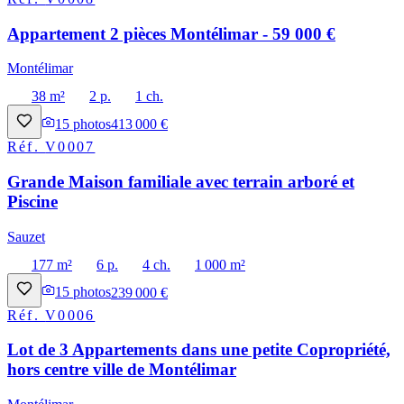
Appartement 2 pièces Montélimar - 59 000 €
Montélimar
38 m²
2 p.
1 ch.
15
photos
413 000 €
Réf.
V0007
Grande Maison familiale avec terrain arboré et
Piscine
Sauzet
177 m²
6 p.
4 ch.
1 000 m²
15
photos
239 000 €
Réf.
V0006
Lot de 3 Appartements dans une petite Copropriété,
hors centre ville de Montélimar