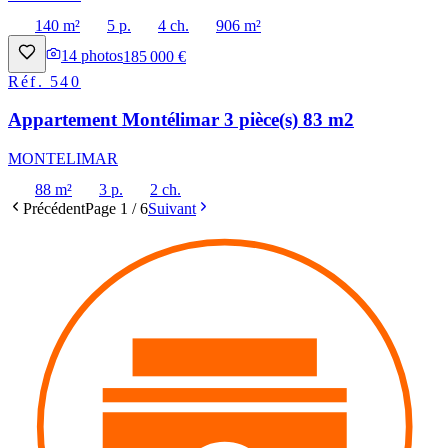
140 m²
5 p.
4 ch.
906 m²
14
photos
185 000 €
Réf.
540
Appartement Montélimar 3 pièce(s) 83 m2
MONTELIMAR
88 m²
3 p.
2 ch.
Précédent
Page
1
/
6
Suivant