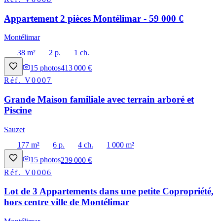
Appartement 2 pièces Montélimar - 59 000 €
Montélimar
38 m²
2 p.
1 ch.
15
photos
413 000 €
Réf.
V0007
Grande Maison familiale avec terrain arboré et
Piscine
Sauzet
177 m²
6 p.
4 ch.
1 000 m²
15
photos
239 000 €
Réf.
V0006
Lot de 3 Appartements dans une petite Copropriété,
hors centre ville de Montélimar