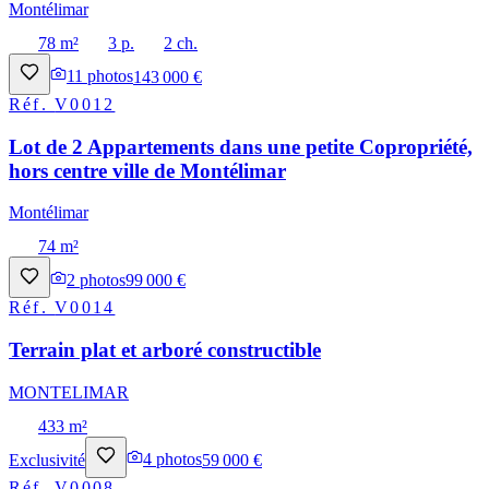
Montélimar
78 m²
3 p.
2 ch.
11
photos
143 000 €
Réf.
V0012
Lot de 2 Appartements dans une petite Copropriété,
hors centre ville de Montélimar
Montélimar
74 m²
2
photos
99 000 €
Réf.
V0014
Terrain plat et arboré constructible
MONTELIMAR
433 m²
Exclusivité
4
photos
59 000 €
Réf.
V0008