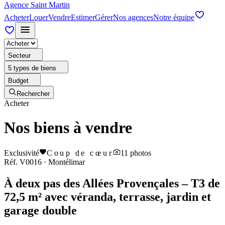
Agence Saint Martin
Acheter
Louer
Vendre
Estimer
Gérer
Nos agences
Notre équipe
Secteur
5 types de biens
Budget
Rechercher
Acheter
Nos biens à vendre
Exclusivité
Coup de cœur
11
photos
Réf.
V0016
·
Montélimar
À deux pas des Allées Provençales – T3 de
72,5 m² avec véranda, terrasse, jardin et
garage double