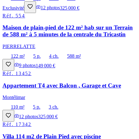
Exclusivité
12
photos
325 000 €
Réf.
554
Maison de plain-pied de 122 m² hab sur un Terrain
de 588 m² à 5 minutes de la centrale du Tricastin
PIERRELATTE
122 m²
5 p.
4 ch.
588 m²
9
photos
149 000 €
Réf.
13452
Appartement T4 avec Balcon , Garage et Cave
Montélimar
110 m²
5 p.
3 ch.
12
photos
325 000 €
Réf.
17342
Villa 114 m2 de Plain Pied avec piscine