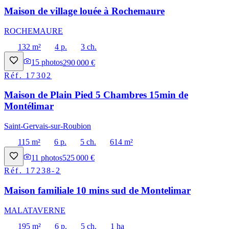
Maison de village louée à Rochemaure
ROCHEMAURE
132 m²
4 p.
3 ch.
15
photos
290 000 €
Réf.
17302
Maison de Plain Pied 5 Chambres 15min de
Montélimar
Saint-Gervais-sur-Roubion
115 m²
6 p.
5 ch.
614 m²
11
photos
525 000 €
Réf.
17238-2
Maison familiale 10 mins sud de Montelimar
MALATAVERNE
195 m²
6 p.
5 ch.
1 ha