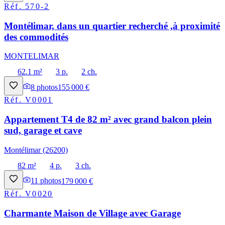
Réf.
570-2
Montélimar, dans un quartier recherché ,à proximité
des commodités
MONTELIMAR
62.1 m²
3 p.
2 ch.
8
photos
155 000 €
Réf.
V0001
Appartement T4 de 82 m² avec grand balcon plein
sud, garage et cave
Montélimar (26200)
82 m²
4 p.
3 ch.
11
photos
179 000 €
Réf.
V0020
Charmante Maison de Village avec Garage