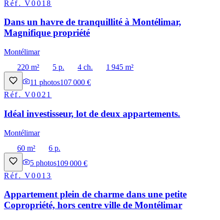
Réf.
V0018
Dans un havre de tranquillité à Montélimar,
Magnifique propriété
Montélimar
220 m²
5 p.
4 ch.
1 945 m²
11
photos
107 000 €
Réf.
V0021
Idéal investisseur, lot de deux appartements.
Montélimar
60 m²
6 p.
5
photos
109 000 €
Réf.
V0013
Appartement plein de charme dans une petite
Copropriété, hors centre ville de Montélimar