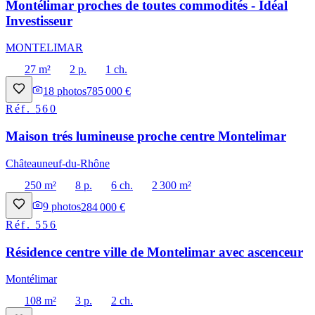
Montélimar proches de toutes commodités - Idéal
Investisseur
MONTELIMAR
27 m²
2 p.
1 ch.
18
photos
785 000 €
Réf.
560
Maison trés lumineuse proche centre Montelimar
Châteauneuf-du-Rhône
250 m²
8 p.
6 ch.
2 300 m²
9
photos
284 000 €
Réf.
556
Résidence centre ville de Montelimar avec ascenceur
Montélimar
108 m²
3 p.
2 ch.