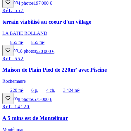
4
photos
197 000 €
Réf.
557
terrain viabilisé au coeur d'un village
LA BATIE ROLLAND
855 m²
855 m²
18
photos
520 000 €
Réf.
552
Maison de Plain Pied de 220m² avec Piscine
Rochemaure
220 m²
6 p.
4 ch.
3 424 m²
8
photos
575 000 €
Réf.
14120
A 5 mins est de Montelimar
Montélimar