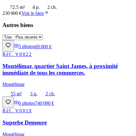
72.5 m²
4 p.
2 ch.
230 900 €
Voir le bien
Autres biens
5
photos
69 000 €
Réf.
V0022
Montélimar, quartier Saint James, à proximité
immédiate de tous les commerces.
Montélimar
55 m²
3 p.
2 ch.
6
photos
740 000 €
Réf.
V0019
Superbe Demeure
Montélimar