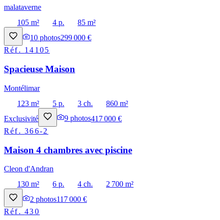
malataverne
105 m²
4 p.
85 m²
10
photos
299 000 €
Réf.
14105
Spacieuse Maison
Montélimar
123 m²
5 p.
3 ch.
860 m²
Exclusivité
9
photos
417 000 €
Réf.
366-2
Maison 4 chambres avec piscine
Cleon d'Andran
130 m²
6 p.
4 ch.
2 700 m²
2
photos
117 000 €
Réf.
430