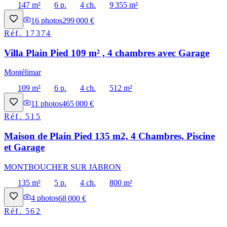
147 m²
6 p.
4 ch.
9 355 m²
16
photos
299 000 €
Réf.
17374
Villa Plain Pied 109 m² , 4 chambres avec Garage
Montélimar
109 m²
6 p.
4 ch.
512 m²
11
photos
465 000 €
Réf.
515
Maison de Plain Pied 135 m2, 4 Chambres, Piscine
et Garage
MONTBOUCHER SUR JABRON
135 m²
5 p.
4 ch.
800 m²
4
photos
68 000 €
Réf.
562