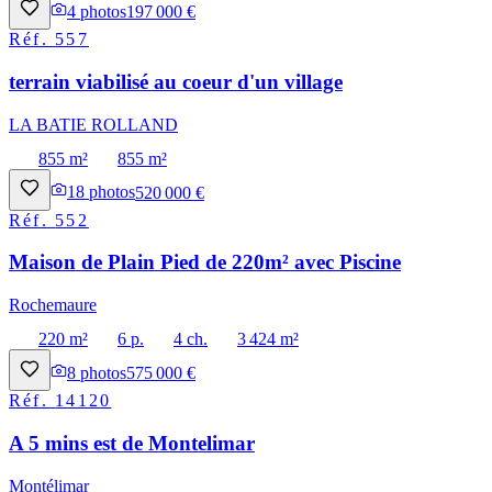
4
photos
197 000 €
Réf.
557
terrain viabilisé au coeur d'un village
LA BATIE ROLLAND
855 m²
855 m²
18
photos
520 000 €
Réf.
552
Maison de Plain Pied de 220m² avec Piscine
Rochemaure
220 m²
6 p.
4 ch.
3 424 m²
8
photos
575 000 €
Réf.
14120
A 5 mins est de Montelimar
Montélimar