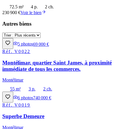
72.5 m²
4 p.
2 ch.
230 900 €
Voir le bien
Autres biens
5
photos
69 000 €
Réf.
V0022
Montélimar, quartier Saint James, à proximité
immédiate de tous les commerces.
Montélimar
55 m²
3 p.
2 ch.
6
photos
740 000 €
Réf.
V0019
Superbe Demeure
Montélimar