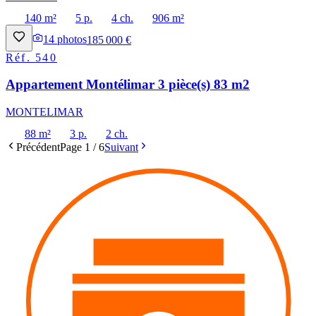
140 m²
5 p.
4 ch.
906 m²
14
photos
185 000 €
Réf.
540
Appartement Montélimar 3 pièce(s) 83 m2
MONTELIMAR
88 m²
3 p.
2 ch.
Précédent
Page
1
/
6
Suivant