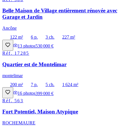
Belle Maison de Village entièrement rénovée avec
Garage et Jardin
Ancône
122 m²
6 p.
3 ch.
227 m²
13
photos
530 000 €
Réf.
17285
Quartier est de Montelimar
montelimar
200 m²
7 p.
5 ch.
1 624 m²
16
photos
399 000 €
Réf.
563
Fort Potentiel, Maison Atypique
ROCHEMAURE