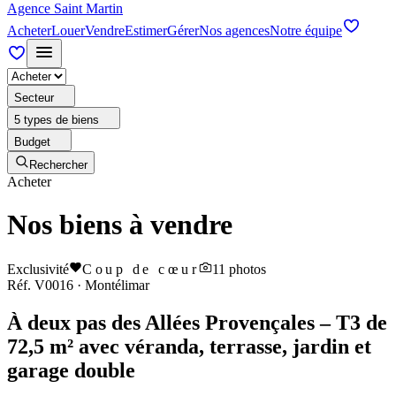
Agence Saint Martin
Acheter
Louer
Vendre
Estimer
Gérer
Nos agences
Notre équipe
Secteur
5 types de biens
Budget
Rechercher
Acheter
Nos biens à vendre
Exclusivité
Coup de cœur
11
photos
Réf.
V0016
·
Montélimar
À deux pas des Allées Provençales – T3 de
72,5 m² avec véranda, terrasse, jardin et
garage double