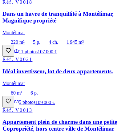
Réf.
V0018
Dans un havre de tranquillité à Montélimar,
Magnifique propriété
Montélimar
220 m²
5 p.
4 ch.
1 945 m²
11
photos
107 000 €
Réf.
V0021
Idéal investisseur, lot de deux appartements.
Montélimar
60 m²
6 p.
5
photos
109 000 €
Réf.
V0013
Appartement plein de charme dans une petite
Copropriété, hors centre ville de Montélimar