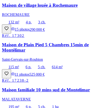
Maison de village louée à Rochemaure
ROCHEMAURE
132 m²
4 p.
3 ch.
15
photos
290 000 €
Réf.
17302
Maison de Plain Pied 5 Chambres 15min de
Montélimar
Saint-Gervais-sur-Roubion
115 m²
6 p.
5 ch.
614 m²
11
photos
525 000 €
Réf.
17238-2
Maison familiale 10 mins sud de Montelimar
MALATAVERNE
195 m²
6 p.
5 ch.
1 ha