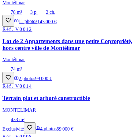
Montélimar
78 m²
3 p.
2 ch.
11
photos
143 000 €
Réf.
V0012
Lot de 2 Appartements dans une petite Copropriété,
hors centre ville de Montélimar
Montélimar
74 m²
2
photos
99 000 €
Réf.
V0014
Terrain plat et arboré constructible
MONTELIMAR
433 m²
Exclusivité
4
photos
59 000 €
Réf.
V0008