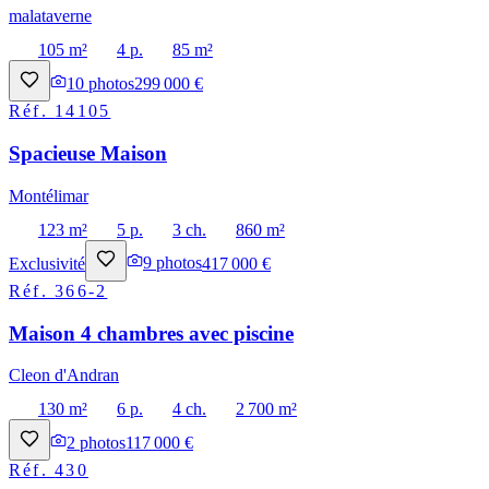
malataverne
105 m²
4 p.
85 m²
10
photos
299 000 €
Réf.
14105
Spacieuse Maison
Montélimar
123 m²
5 p.
3 ch.
860 m²
Exclusivité
9
photos
417 000 €
Réf.
366-2
Maison 4 chambres avec piscine
Cleon d'Andran
130 m²
6 p.
4 ch.
2 700 m²
2
photos
117 000 €
Réf.
430