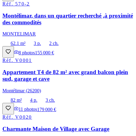
Réf.
570-2
Montélimar, dans un quartier recherché ,à proximité
des commodités
MONTELIMAR
62.1 m²
3 p.
2 ch.
8
photos
155 000 €
Réf.
V0001
Appartement T4 de 82 m² avec grand balcon plein
sud, garage et cave
Montélimar (26200)
82 m²
4 p.
3 ch.
11
photos
179 000 €
Réf.
V0020
Charmante Maison de Village avec Garage