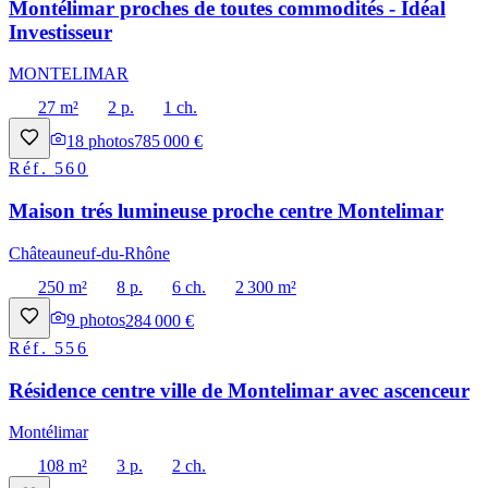
Montélimar proches de toutes commodités - Idéal
Investisseur
MONTELIMAR
27 m²
2 p.
1 ch.
18
photos
785 000 €
Réf.
560
Maison trés lumineuse proche centre Montelimar
Châteauneuf-du-Rhône
250 m²
8 p.
6 ch.
2 300 m²
9
photos
284 000 €
Réf.
556
Résidence centre ville de Montelimar avec ascenceur
Montélimar
108 m²
3 p.
2 ch.