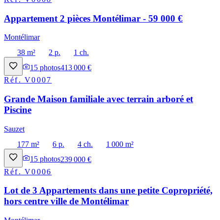
Appartement 2 pièces Montélimar - 59 000 €
Montélimar
38 m²
2 p.
1 ch.
15
photos
413 000 €
Réf.
V0007
Grande Maison familiale avec terrain arboré et
Piscine
Sauzet
177 m²
6 p.
4 ch.
1 000 m²
15
photos
239 000 €
Réf.
V0006
Lot de 3 Appartements dans une petite Copropriété,
hors centre ville de Montélimar