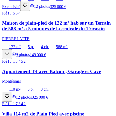
Exclusivité
12
photos
325 000 €
Réf.
554
Maison de plain-pied de 122 m² hab sur un Terrain
de 588 m² à 5 minutes de la centrale du Tricastin
PIERRELATTE
122 m²
5 p.
4 ch.
588 m²
9
photos
149 000 €
Réf.
13452
Appartement T4 avec Balcon , Garage et Cave
Montélimar
110 m²
5 p.
3 ch.
12
photos
325 000 €
Réf.
17342
Villa 114 m2 de Plain Pied avec piscine