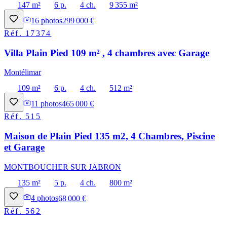
147 m²
6 p.
4 ch.
9 355 m²
16
photos
299 000 €
Réf.
17374
Villa Plain Pied 109 m² , 4 chambres avec Garage
Montélimar
109 m²
6 p.
4 ch.
512 m²
11
photos
465 000 €
Réf.
515
Maison de Plain Pied 135 m2, 4 Chambres, Piscine
et Garage
MONTBOUCHER SUR JABRON
135 m²
5 p.
4 ch.
800 m²
4
photos
68 000 €
Réf.
562