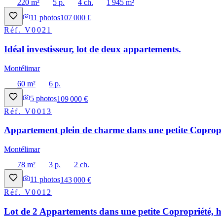
220 m²
5 p.
4 ch.
1 945 m²
11
photos
107 000 €
Réf.
V0021
Idéal investisseur, lot de deux appartements.
Montélimar
60 m²
6 p.
5
photos
109 000 €
Réf.
V0013
Appartement plein de charme dans une petite Copropri
Montélimar
78 m²
3 p.
2 ch.
11
photos
143 000 €
Réf.
V0012
Lot de 2 Appartements dans une petite Copropriété, h