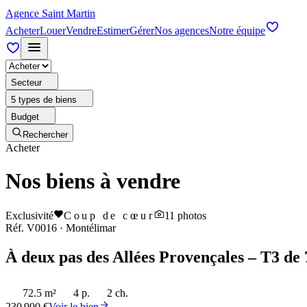
Agence Saint Martin
Acheter
Louer
Vendre
Estimer
Gérer
Nos agences
Notre équipe
Secteur
5 types de biens
Budget
Rechercher
Acheter
Nos biens à vendre
Exclusivité
Coup de cœur
11
photos
Réf.
V0016
·
Montélimar
À deux pas des Allées Provençales – T3 de 
72.5 m²
4 p.
2 ch.
230 900 €
Voir le bien