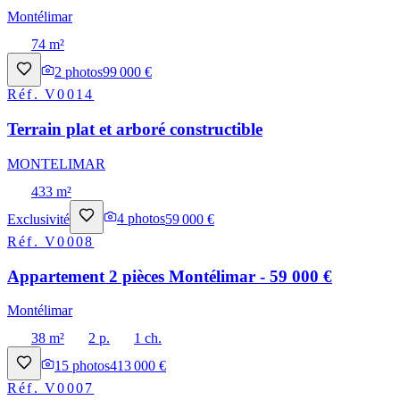
Montélimar
74 m²
2
photos
99 000 €
Réf.
V0014
Terrain plat et arboré constructible
MONTELIMAR
433 m²
Exclusivité
4
photos
59 000 €
Réf.
V0008
Appartement 2 pièces Montélimar - 59 000 €
Montélimar
38 m²
2 p.
1 ch.
15
photos
413 000 €
Réf.
V0007