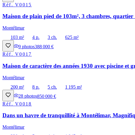
Réf.
V0015
Maison de plain pied de 103m², 3 chambres, quartier 
Montélimar
103 m²
4 p.
3 ch.
625 m²
9
photos
388 000 €
Réf.
V0017
Maison de caractère des années 1930 avec piscine et g
Montélimar
200 m²
8 p.
5 ch.
1 195 m²
28
photos
850 000 €
Réf.
V0018
Dans un havre de tranquillité à Montélimar, Magnifiq
Montélimar