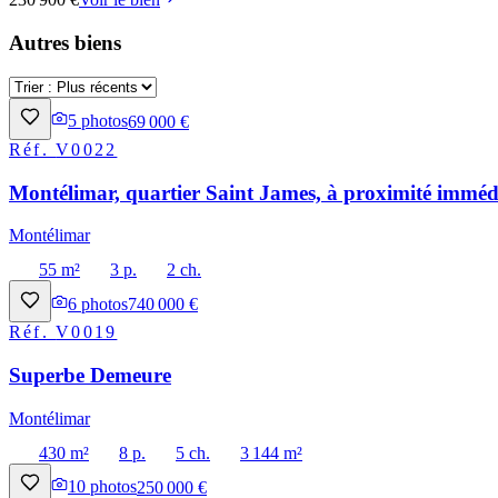
Autres biens
5
photos
69 000 €
Réf.
V0022
Montélimar, quartier Saint James, à proximité immédi
Montélimar
55 m²
3 p.
2 ch.
6
photos
740 000 €
Réf.
V0019
Superbe Demeure
Montélimar
430 m²
8 p.
5 ch.
3 144 m²
10
photos
250 000 €