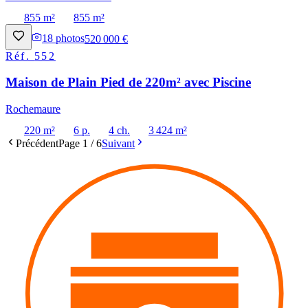
855 m²
855 m²
18
photos
520 000 €
Réf.
552
Maison de Plain Pied de 220m² avec Piscine
Rochemaure
220 m²
6 p.
4 ch.
3 424 m²
Précédent
Page
1
/
6
Suivant