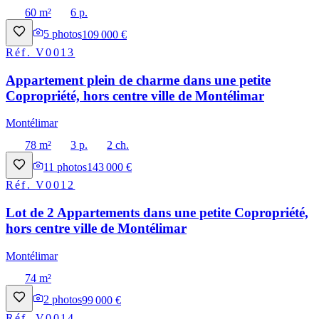
60 m²
6 p.
5
photos
109 000 €
Réf.
V0013
Appartement plein de charme dans une petite
Copropriété, hors centre ville de Montélimar
Montélimar
78 m²
3 p.
2 ch.
11
photos
143 000 €
Réf.
V0012
Lot de 2 Appartements dans une petite Copropriété,
hors centre ville de Montélimar
Montélimar
74 m²
2
photos
99 000 €
Réf.
V0014