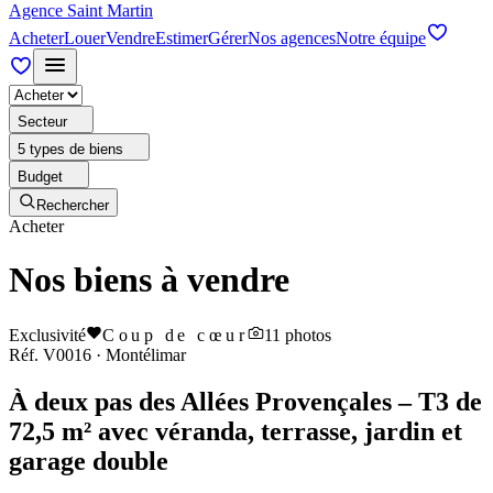
Agence Saint Martin
Acheter
Louer
Vendre
Estimer
Gérer
Nos agences
Notre équipe
Secteur
5 types de biens
Budget
Rechercher
Acheter
Nos biens à vendre
Exclusivité
Coup de cœur
11
photos
Réf.
V0016
·
Montélimar
À deux pas des Allées Provençales – T3 de
72,5 m² avec véranda, terrasse, jardin et
garage double