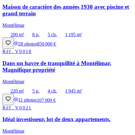
Maison de caractère des années 1930 avec piscine et
grand terrain
Montélimar
200 m²
8 p.
5 ch.
1 195 m²
28
photos
850 000 €
Réf.
V0018
Dans un havre de tranquillité à Montélimar,
Magnifique propriété
Montélimar
220 m²
5 p.
4 ch.
1 945 m²
11
photos
107 000 €
Réf.
V0021
Idéal investisseur, lot de deux appartements.
Montélimar