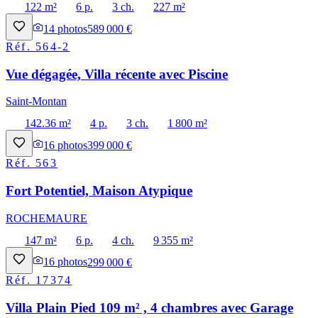
122 m²
6 p.
3 ch.
227 m²
14
photos
589 000 €
Réf.
564-2
Vue dégagée, Villa récente avec Piscine
Saint-Montan
142.36 m²
4 p.
3 ch.
1 800 m²
16
photos
399 000 €
Réf.
563
Fort Potentiel, Maison Atypique
ROCHEMAURE
147 m²
6 p.
4 ch.
9 355 m²
16
photos
299 000 €
Réf.
17374
Villa Plain Pied 109 m² , 4 chambres avec Garage