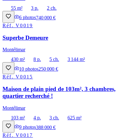
55 m²
3 p.
2 ch.
6
photos
740 000 €
Réf.
V0019
Superbe Demeure
Montélimar
430 m²
8 p.
5 ch.
3 144 m²
10
photos
250 000 €
Réf.
V0015
Maison de plain pied de 103m², 3 chambres,
quartier recherché !
Montélimar
103 m²
4 p.
3 ch.
625 m²
9
photos
388 000 €
Réf.
V0017