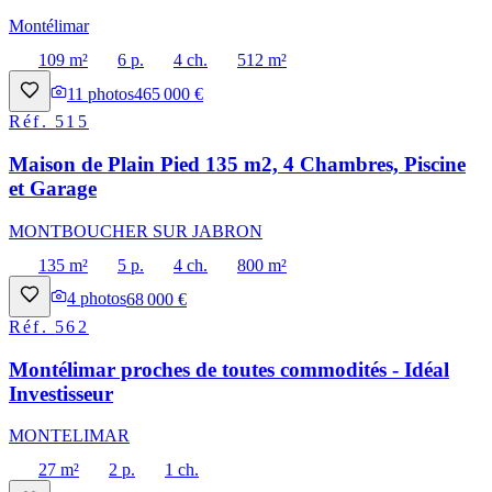
Montélimar
109 m²
6 p.
4 ch.
512 m²
11
photos
465 000 €
Réf.
515
Maison de Plain Pied 135 m2, 4 Chambres, Piscine
et Garage
MONTBOUCHER SUR JABRON
135 m²
5 p.
4 ch.
800 m²
4
photos
68 000 €
Réf.
562
Montélimar proches de toutes commodités - Idéal
Investisseur
MONTELIMAR
27 m²
2 p.
1 ch.