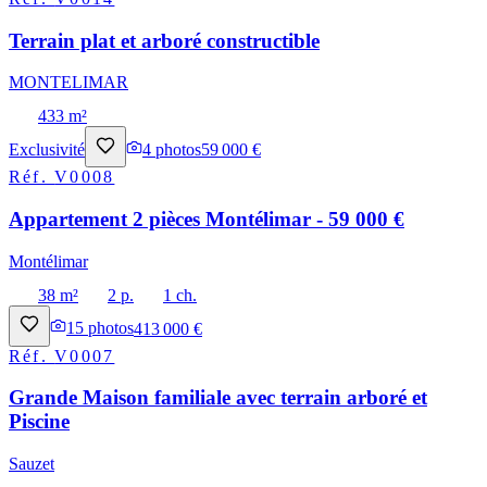
Terrain plat et arboré constructible
MONTELIMAR
433 m²
Exclusivité
4
photos
59 000 €
Réf.
V0008
Appartement 2 pièces Montélimar - 59 000 €
Montélimar
38 m²
2 p.
1 ch.
15
photos
413 000 €
Réf.
V0007
Grande Maison familiale avec terrain arboré et
Piscine
Sauzet