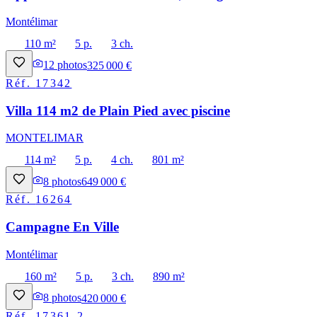
Montélimar
110 m²
5 p.
3 ch.
12
photos
325 000 €
Réf.
17342
Villa 114 m2 de Plain Pied avec piscine
MONTELIMAR
114 m²
5 p.
4 ch.
801 m²
8
photos
649 000 €
Réf.
16264
Campagne En Ville
Montélimar
160 m²
5 p.
3 ch.
890 m²
8
photos
420 000 €
Réf.
17361-2