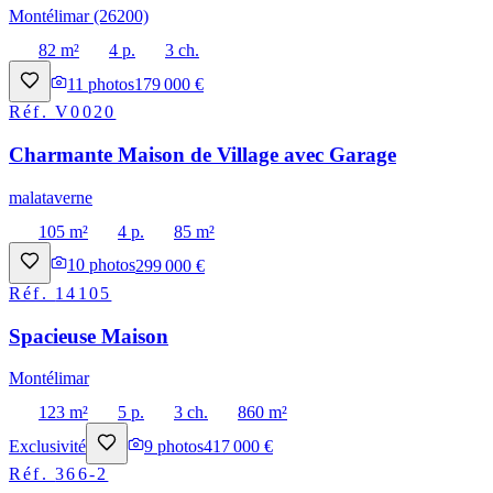
Montélimar (26200)
82 m²
4 p.
3 ch.
11
photos
179 000 €
Réf.
V0020
Charmante Maison de Village avec Garage
malataverne
105 m²
4 p.
85 m²
10
photos
299 000 €
Réf.
14105
Spacieuse Maison
Montélimar
123 m²
5 p.
3 ch.
860 m²
Exclusivité
9
photos
417 000 €
Réf.
366-2