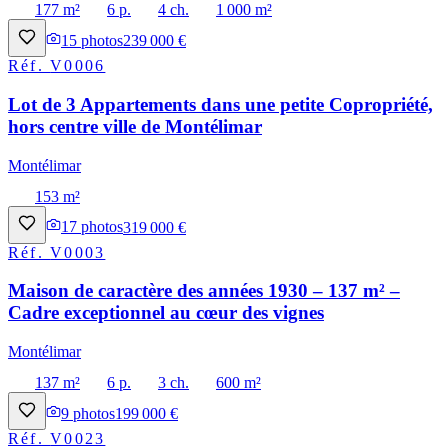
177 m²
6 p.
4 ch.
1 000 m²
15
photos
239 000 €
Réf.
V0006
Lot de 3 Appartements dans une petite Copropriété,
hors centre ville de Montélimar
Montélimar
153 m²
17
photos
319 000 €
Réf.
V0003
Maison de caractère des années 1930 – 137 m² –
Cadre exceptionnel au cœur des vignes
Montélimar
137 m²
6 p.
3 ch.
600 m²
9
photos
199 000 €
Réf.
V0023