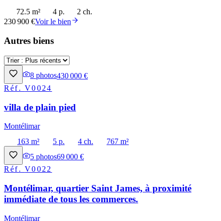
72.5 m²
4 p.
2 ch.
230 900 €
Voir le bien
Autres biens
8
photos
430 000 €
Réf.
V0024
villa de plain pied
Montélimar
163 m²
5 p.
4 ch.
767 m²
5
photos
69 000 €
Réf.
V0022
Montélimar, quartier Saint James, à proximité
immédiate de tous les commerces.
Montélimar