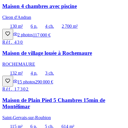
Maison 4 chambres avec piscine
Cleon d'Andran
130 m²
6 p.
4 ch.
2 700 m²
2
photos
117 000 €
Réf.
430
Maison de village louée à Rochemaure
ROCHEMAURE
132 m²
4 p.
3 ch.
15
photos
290 000 €
Réf.
17302
Maison de Plain Pied 5 Chambres 15min de
Montélimar
Saint-Gervais-sur-Roubion
115 m²
6 p.
5 ch.
614 m²