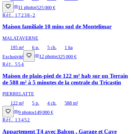
11
photos
525 000 €
Réf.
17238-2
Maison familiale 10 mins sud de Montelimar
MALATAVERNE
195 m²
6 p.
5 ch.
1 ha
Exclusivité
12
photos
325 000 €
Réf.
554
Maison de plain-pied de 122 m² hab sur un Terrain
de 588 m² à 5 minutes de la centrale du Tricastin
PIERRELATTE
122 m²
5 p.
4 ch.
588 m²
9
photos
149 000 €
Réf.
13452
Appartement T4 avec Balcon , Garage et Cave