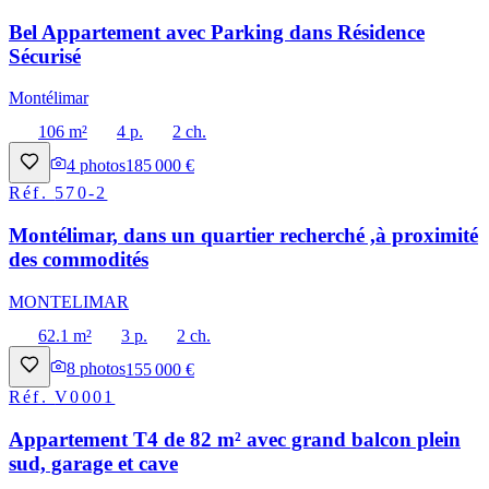
Bel Appartement avec Parking dans Résidence
Sécurisé
Montélimar
106 m²
4 p.
2 ch.
4
photos
185 000 €
Réf.
570-2
Montélimar, dans un quartier recherché ,à proximité
des commodités
MONTELIMAR
62.1 m²
3 p.
2 ch.
8
photos
155 000 €
Réf.
V0001
Appartement T4 de 82 m² avec grand balcon plein
sud, garage et cave