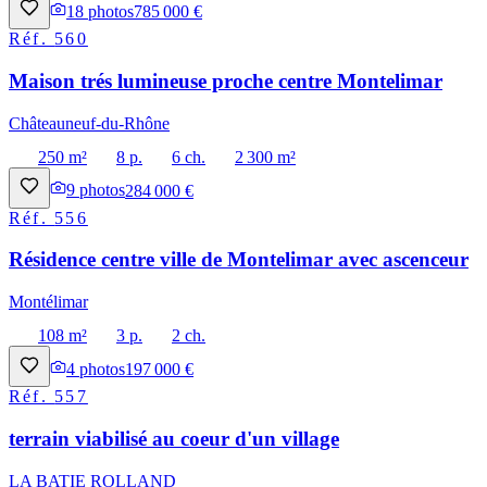
18
photos
785 000 €
Réf.
560
Maison trés lumineuse proche centre Montelimar
Châteauneuf-du-Rhône
250 m²
8 p.
6 ch.
2 300 m²
9
photos
284 000 €
Réf.
556
Résidence centre ville de Montelimar avec ascenceur
Montélimar
108 m²
3 p.
2 ch.
4
photos
197 000 €
Réf.
557
terrain viabilisé au coeur d'un village
LA BATIE ROLLAND