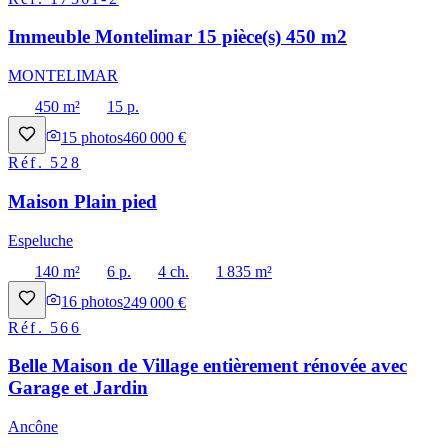
Immeuble Montelimar 15 pièce(s) 450 m2
MONTELIMAR
450 m²
15 p.
15
photos
460 000 €
Réf.
528
Maison Plain pied
Espeluche
140 m²
6 p.
4 ch.
1 835 m²
16
photos
249 000 €
Réf.
566
Belle Maison de Village entièrement rénovée avec
Garage et Jardin
Ancône