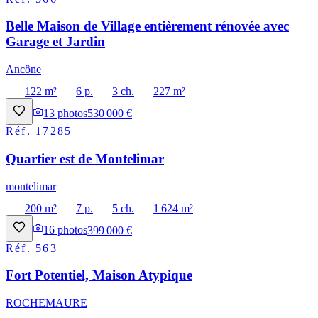
Belle Maison de Village entièrement rénovée avec
Garage et Jardin
Ancône
122 m²
6 p.
3 ch.
227 m²
13
photos
530 000 €
Réf.
17285
Quartier est de Montelimar
montelimar
200 m²
7 p.
5 ch.
1 624 m²
16
photos
399 000 €
Réf.
563
Fort Potentiel, Maison Atypique
ROCHEMAURE