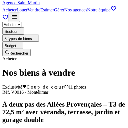
Agence Saint Martin
Acheter
Louer
Vendre
Estimer
Gérer
Nos agences
Notre équipe
Secteur
5 types de biens
Budget
Rechercher
Acheter
Nos biens à vendre
Exclusivité
Coup de cœur
11
photos
Réf.
V0016
·
Montélimar
À deux pas des Allées Provençales – T3 de
72,5 m² avec véranda, terrasse, jardin et
garage double