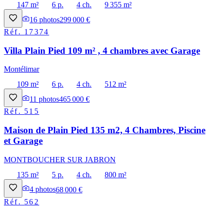
147 m²
6 p.
4 ch.
9 355 m²
16
photos
299 000 €
Réf.
17374
Villa Plain Pied 109 m² , 4 chambres avec Garage
Montélimar
109 m²
6 p.
4 ch.
512 m²
11
photos
465 000 €
Réf.
515
Maison de Plain Pied 135 m2, 4 Chambres, Piscine
et Garage
MONTBOUCHER SUR JABRON
135 m²
5 p.
4 ch.
800 m²
4
photos
68 000 €
Réf.
562