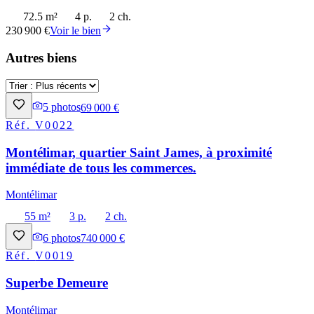
72.5 m²
4 p.
2 ch.
230 900 €
Voir le bien
Autres biens
5
photos
69 000 €
Réf.
V0022
Montélimar, quartier Saint James, à proximité
immédiate de tous les commerces.
Montélimar
55 m²
3 p.
2 ch.
6
photos
740 000 €
Réf.
V0019
Superbe Demeure
Montélimar