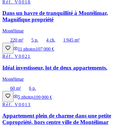
Réf.
V0018
Dans un havre de tranquillité à Montélimar,
Magnifique propriété
Montélimar
220 m²
5 p.
4 ch.
1 945 m²
11
photos
107 000 €
Réf.
V0021
Idéal investisseur, lot de deux appartements.
Montélimar
60 m²
6 p.
5
photos
109 000 €
Réf.
V0013
Appartement plein de charme dans une petite
Copropriété, hors centre ville de Montélimar