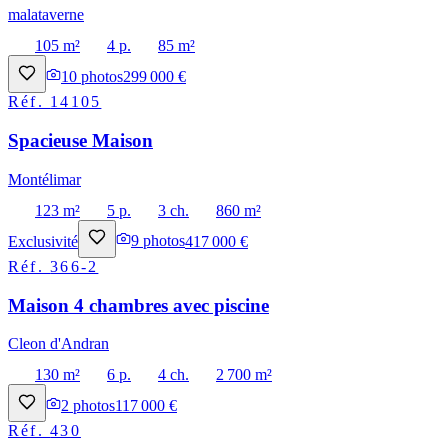
malataverne
105 m²
4 p.
85 m²
10
photos
299 000 €
Réf.
14105
Spacieuse Maison
Montélimar
123 m²
5 p.
3 ch.
860 m²
Exclusivité
9
photos
417 000 €
Réf.
366-2
Maison 4 chambres avec piscine
Cleon d'Andran
130 m²
6 p.
4 ch.
2 700 m²
2
photos
117 000 €
Réf.
430