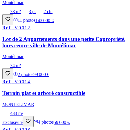
Montélimar
78 m²
3 p.
2 ch.
11
photos
143 000 €
Réf.
V0012
Lot de 2 Appartements dans une petite Copropriété,
hors centre ville de Montélimar
Montélimar
74 m²
2
photos
99 000 €
Réf.
V0014
Terrain plat et arboré constructible
MONTELIMAR
433 m²
Exclusivité
4
photos
59 000 €
Réf.
V0008