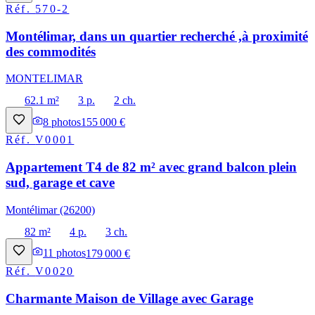
Réf.
570-2
Montélimar, dans un quartier recherché ,à proximité
des commodités
MONTELIMAR
62.1 m²
3 p.
2 ch.
8
photos
155 000 €
Réf.
V0001
Appartement T4 de 82 m² avec grand balcon plein
sud, garage et cave
Montélimar (26200)
82 m²
4 p.
3 ch.
11
photos
179 000 €
Réf.
V0020
Charmante Maison de Village avec Garage