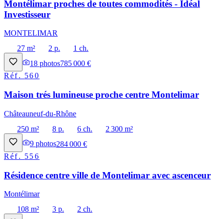
Montélimar proches de toutes commodités - Idéal
Investisseur
MONTELIMAR
27 m²
2 p.
1 ch.
18
photos
785 000 €
Réf.
560
Maison trés lumineuse proche centre Montelimar
Châteauneuf-du-Rhône
250 m²
8 p.
6 ch.
2 300 m²
9
photos
284 000 €
Réf.
556
Résidence centre ville de Montelimar avec ascenceur
Montélimar
108 m²
3 p.
2 ch.