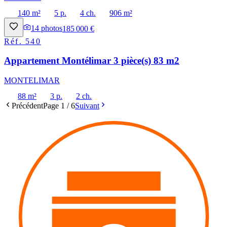
140 m²
5 p.
4 ch.
906 m²
14
photos
185 000 €
Réf.
540
Appartement Montélimar 3 pièce(s) 83 m2
MONTELIMAR
88 m²
3 p.
2 ch.
Précédent
Page
1
/
6
Suivant