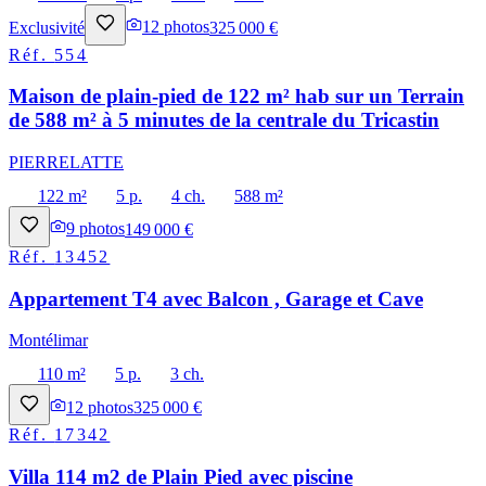
Exclusivité
12
photos
325 000 €
Réf.
554
Maison de plain-pied de 122 m² hab sur un Terrain
de 588 m² à 5 minutes de la centrale du Tricastin
PIERRELATTE
122 m²
5 p.
4 ch.
588 m²
9
photos
149 000 €
Réf.
13452
Appartement T4 avec Balcon , Garage et Cave
Montélimar
110 m²
5 p.
3 ch.
12
photos
325 000 €
Réf.
17342
Villa 114 m2 de Plain Pied avec piscine