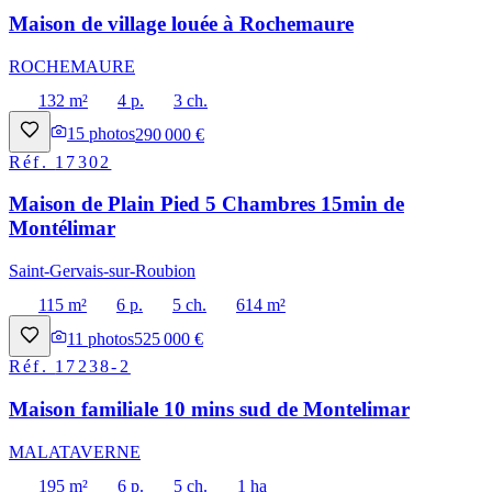
Maison de village louée à Rochemaure
ROCHEMAURE
132 m²
4 p.
3 ch.
15
photos
290 000 €
Réf.
17302
Maison de Plain Pied 5 Chambres 15min de
Montélimar
Saint-Gervais-sur-Roubion
115 m²
6 p.
5 ch.
614 m²
11
photos
525 000 €
Réf.
17238-2
Maison familiale 10 mins sud de Montelimar
MALATAVERNE
195 m²
6 p.
5 ch.
1 ha