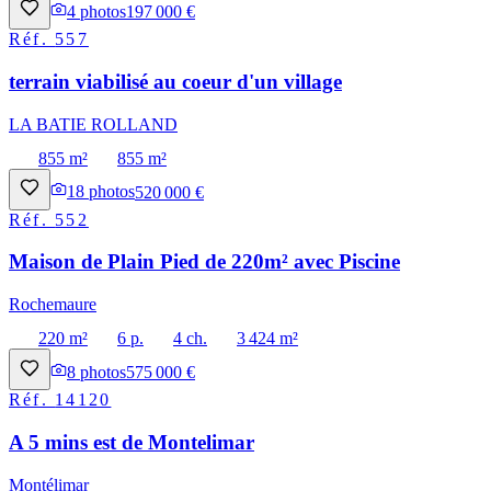
4
photos
197 000 €
Réf.
557
terrain viabilisé au coeur d'un village
LA BATIE ROLLAND
855 m²
855 m²
18
photos
520 000 €
Réf.
552
Maison de Plain Pied de 220m² avec Piscine
Rochemaure
220 m²
6 p.
4 ch.
3 424 m²
8
photos
575 000 €
Réf.
14120
A 5 mins est de Montelimar
Montélimar