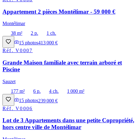
Appartement 2 pièces Montélimar - 59 000 €
Montélimar
38 m²
2 p.
1 ch.
15
photos
413 000 €
Réf.
V0007
Grande Maison familiale avec terrain arboré et
Piscine
Sauzet
177 m²
6 p.
4 ch.
1 000 m²
15
photos
239 000 €
Réf.
V0006
Lot de 3 Appartements dans une petite Copropriété,
hors centre ville de Montélimar