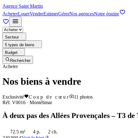
Agence Saint Martin
Acheter
Louer
Vendre
Estimer
Gérer
Nos agences
Notre équipe
Secteur
5 types de biens
Budget
Rechercher
Acheter
Nos biens à vendre
Exclusivité
Coup de cœur
11
photos
Réf.
V0016
·
Montélimar
À deux pas des Allées Provençales – T3 de 
72.5 m²
4 p.
2 ch.
230 900 €
Voir le bien