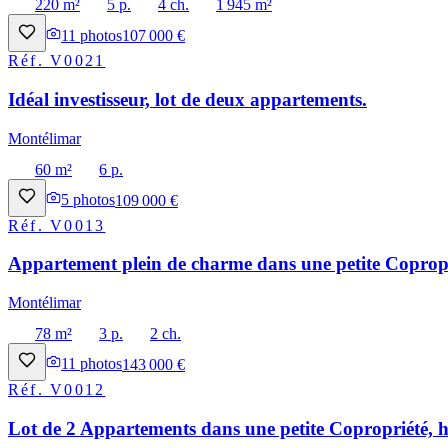
220 m²
5 p.
4 ch.
1 945 m²
11
photos
107 000 €
Réf.
V0021
Idéal investisseur, lot de deux appartements.
Montélimar
60 m²
6 p.
5
photos
109 000 €
Réf.
V0013
Appartement plein de charme dans une petite Copropri
Montélimar
78 m²
3 p.
2 ch.
11
photos
143 000 €
Réf.
V0012
Lot de 2 Appartements dans une petite Copropriété, h