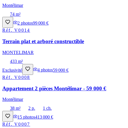
Montélimar
74 m²
2
photos
99 000 €
Réf.
V0014
Terrain plat et arboré constructible
MONTELIMAR
433 m²
Exclusivité
4
photos
59 000 €
Réf.
V0008
Appartement 2 pièces Montélimar - 59 000 €
Montélimar
38 m²
2 p.
1 ch.
15
photos
413 000 €
Réf.
V0007