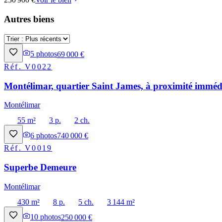
Autres biens
5
photos
69 000 €
Réf.
V0022
Montélimar, quartier Saint James, à proximité immédi
Montélimar
55 m²
3 p.
2 ch.
6
photos
740 000 €
Réf.
V0019
Superbe Demeure
Montélimar
430 m²
8 p.
5 ch.
3 144 m²
10
photos
250 000 €