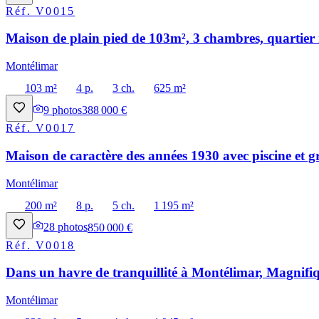
Réf.
V0015
Maison de plain pied de 103m², 3 chambres, quartier 
Montélimar
103 m²
4 p.
3 ch.
625 m²
9
photos
388 000 €
Réf.
V0017
Maison de caractère des années 1930 avec piscine et g
Montélimar
200 m²
8 p.
5 ch.
1 195 m²
28
photos
850 000 €
Réf.
V0018
Dans un havre de tranquillité à Montélimar, Magnifiq
Montélimar