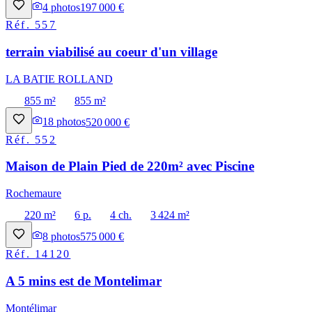
4
photos
197 000 €
Réf.
557
terrain viabilisé au coeur d'un village
LA BATIE ROLLAND
855 m²
855 m²
18
photos
520 000 €
Réf.
552
Maison de Plain Pied de 220m² avec Piscine
Rochemaure
220 m²
6 p.
4 ch.
3 424 m²
8
photos
575 000 €
Réf.
14120
A 5 mins est de Montelimar
Montélimar