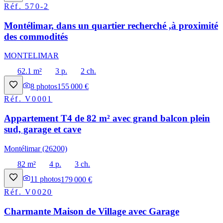
Réf.
570-2
Montélimar, dans un quartier recherché ,à proximité
des commodités
MONTELIMAR
62.1 m²
3 p.
2 ch.
8
photos
155 000 €
Réf.
V0001
Appartement T4 de 82 m² avec grand balcon plein
sud, garage et cave
Montélimar (26200)
82 m²
4 p.
3 ch.
11
photos
179 000 €
Réf.
V0020
Charmante Maison de Village avec Garage