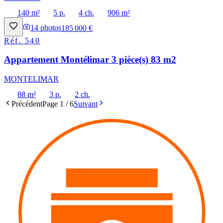
140 m²
5 p.
4 ch.
906 m²
14
photos
185 000 €
Réf.
540
Appartement Montélimar 3 pièce(s) 83 m2
MONTELIMAR
88 m²
3 p.
2 ch.
Précédent
Page
1
/
6
Suivant