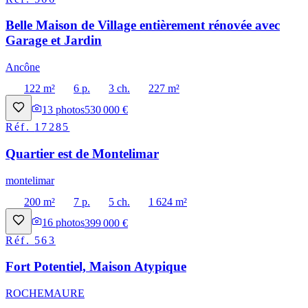
Belle Maison de Village entièrement rénovée avec
Garage et Jardin
Ancône
122 m²
6 p.
3 ch.
227 m²
13
photos
530 000 €
Réf.
17285
Quartier est de Montelimar
montelimar
200 m²
7 p.
5 ch.
1 624 m²
16
photos
399 000 €
Réf.
563
Fort Potentiel, Maison Atypique
ROCHEMAURE