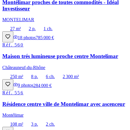
Montélimar proches de toutes commodités - Idéal
Investisseur
MONTELIMAR
27 m²
2 p.
1 ch.
18
photos
785 000 €
Réf.
560
Maison trés lumineuse proche centre Montelimar
Châteauneuf-du-Rhône
250 m²
8 p.
6 ch.
2 300 m²
9
photos
284 000 €
Réf.
556
Résidence centre ville de Montelimar avec ascenceur
Montélimar
108 m²
3 p.
2 ch.