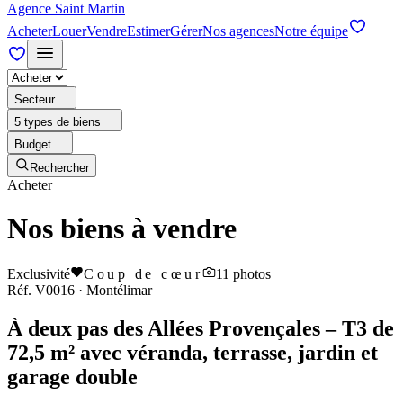
Agence Saint Martin
Acheter
Louer
Vendre
Estimer
Gérer
Nos agences
Notre équipe
Secteur
5 types de biens
Budget
Rechercher
Acheter
Nos biens à vendre
Exclusivité
Coup de cœur
11
photos
Réf.
V0016
·
Montélimar
À deux pas des Allées Provençales – T3 de
72,5 m² avec véranda, terrasse, jardin et
garage double