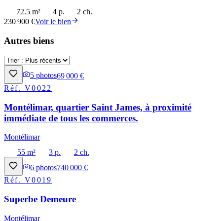
72.5 m²
4 p.
2 ch.
230 900 €
Voir le bien
Autres biens
5
photos
69 000 €
Réf.
V0022
Montélimar, quartier Saint James, à proximité
immédiate de tous les commerces.
Montélimar
55 m²
3 p.
2 ch.
6
photos
740 000 €
Réf.
V0019
Superbe Demeure
Montélimar