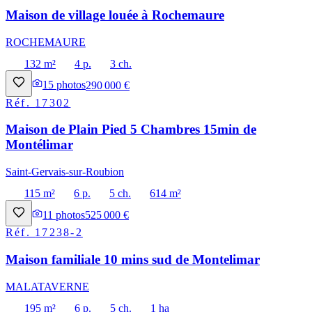
Maison de village louée à Rochemaure
ROCHEMAURE
132 m²
4 p.
3 ch.
15
photos
290 000 €
Réf.
17302
Maison de Plain Pied 5 Chambres 15min de
Montélimar
Saint-Gervais-sur-Roubion
115 m²
6 p.
5 ch.
614 m²
11
photos
525 000 €
Réf.
17238-2
Maison familiale 10 mins sud de Montelimar
MALATAVERNE
195 m²
6 p.
5 ch.
1 ha