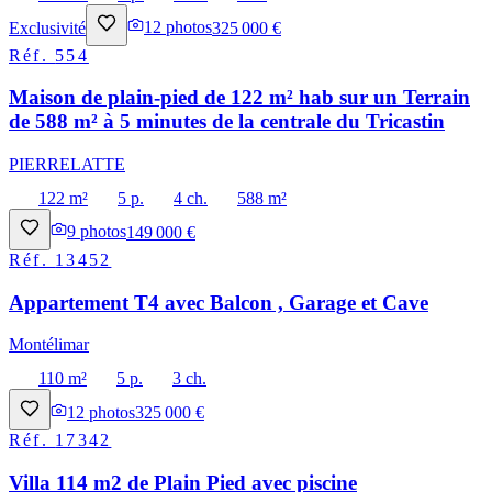
Exclusivité
12
photos
325 000 €
Réf.
554
Maison de plain-pied de 122 m² hab sur un Terrain
de 588 m² à 5 minutes de la centrale du Tricastin
PIERRELATTE
122 m²
5 p.
4 ch.
588 m²
9
photos
149 000 €
Réf.
13452
Appartement T4 avec Balcon , Garage et Cave
Montélimar
110 m²
5 p.
3 ch.
12
photos
325 000 €
Réf.
17342
Villa 114 m2 de Plain Pied avec piscine