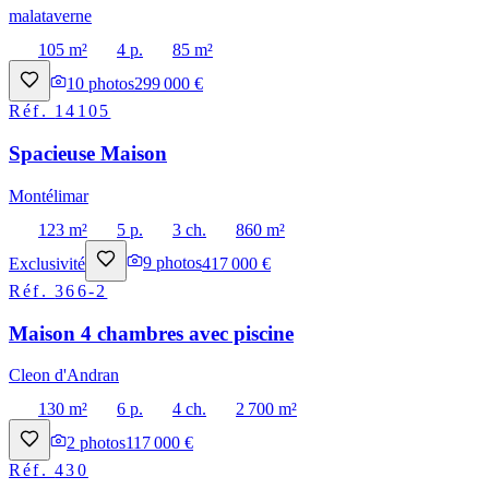
malataverne
105 m²
4 p.
85 m²
10
photos
299 000 €
Réf.
14105
Spacieuse Maison
Montélimar
123 m²
5 p.
3 ch.
860 m²
Exclusivité
9
photos
417 000 €
Réf.
366-2
Maison 4 chambres avec piscine
Cleon d'Andran
130 m²
6 p.
4 ch.
2 700 m²
2
photos
117 000 €
Réf.
430