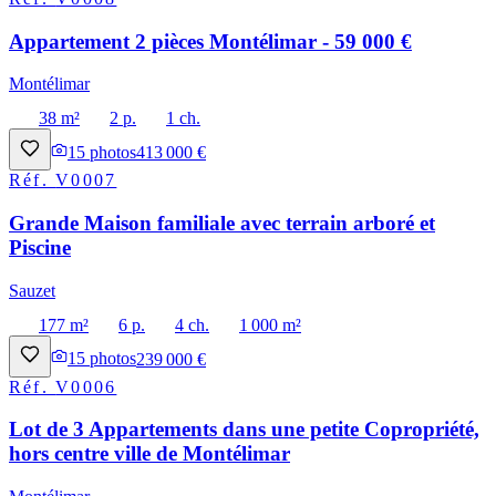
Appartement 2 pièces Montélimar - 59 000 €
Montélimar
38 m²
2 p.
1 ch.
15
photos
413 000 €
Réf.
V0007
Grande Maison familiale avec terrain arboré et
Piscine
Sauzet
177 m²
6 p.
4 ch.
1 000 m²
15
photos
239 000 €
Réf.
V0006
Lot de 3 Appartements dans une petite Copropriété,
hors centre ville de Montélimar