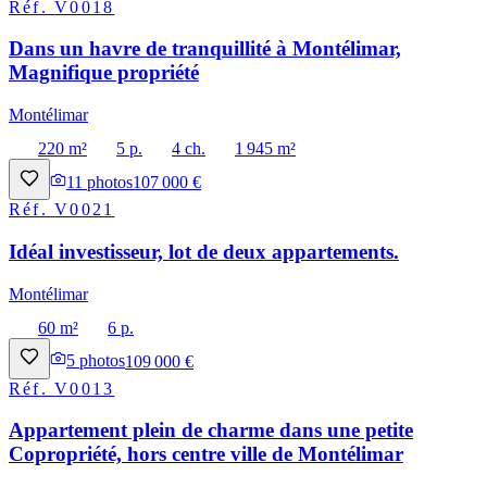
Réf.
V0018
Dans un havre de tranquillité à Montélimar,
Magnifique propriété
Montélimar
220 m²
5 p.
4 ch.
1 945 m²
11
photos
107 000 €
Réf.
V0021
Idéal investisseur, lot de deux appartements.
Montélimar
60 m²
6 p.
5
photos
109 000 €
Réf.
V0013
Appartement plein de charme dans une petite
Copropriété, hors centre ville de Montélimar