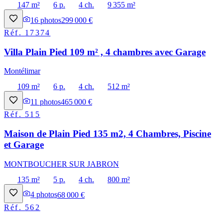
147 m²
6 p.
4 ch.
9 355 m²
16
photos
299 000 €
Réf.
17374
Villa Plain Pied 109 m² , 4 chambres avec Garage
Montélimar
109 m²
6 p.
4 ch.
512 m²
11
photos
465 000 €
Réf.
515
Maison de Plain Pied 135 m2, 4 Chambres, Piscine
et Garage
MONTBOUCHER SUR JABRON
135 m²
5 p.
4 ch.
800 m²
4
photos
68 000 €
Réf.
562