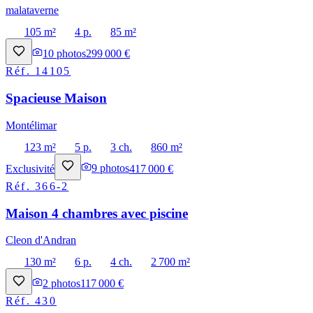
malataverne
105 m²
4 p.
85 m²
10
photos
299 000 €
Réf.
14105
Spacieuse Maison
Montélimar
123 m²
5 p.
3 ch.
860 m²
Exclusivité
9
photos
417 000 €
Réf.
366-2
Maison 4 chambres avec piscine
Cleon d'Andran
130 m²
6 p.
4 ch.
2 700 m²
2
photos
117 000 €
Réf.
430