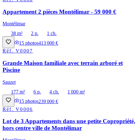
Appartement 2 pièces Montélimar - 59 000 €
Montélimar
38 m²
2 p.
1 ch.
15
photos
413 000 €
Réf.
V0007
Grande Maison familiale avec terrain arboré et
Piscine
Sauzet
177 m²
6 p.
4 ch.
1 000 m²
15
photos
239 000 €
Réf.
V0006
Lot de 3 Appartements dans une petite Copropriété,
hors centre ville de Montélimar