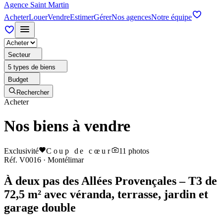
Agence Saint Martin
Acheter
Louer
Vendre
Estimer
Gérer
Nos agences
Notre équipe
Secteur
5 types de biens
Budget
Rechercher
Acheter
Nos biens à vendre
Exclusivité
Coup de cœur
11
photos
Réf.
V0016
·
Montélimar
À deux pas des Allées Provençales – T3 de
72,5 m² avec véranda, terrasse, jardin et
garage double