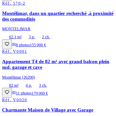
Réf.
570-2
Montélimar, dans un quartier recherché ,à proximité
des commodités
MONTELIMAR
62.1 m²
3 p.
2 ch.
8
photos
155 000 €
Réf.
V0001
Appartement T4 de 82 m² avec grand balcon plein
sud, garage et cave
Montélimar (26200)
82 m²
4 p.
3 ch.
11
photos
179 000 €
Réf.
V0020
Charmante Maison de Village avec Garage