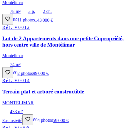
Montélimar
78 m²
3 p.
2 ch.
11
photos
143 000 €
Réf.
V0012
Lot de 2 Appartements dans une petite Copropriété,
hors centre ville de Montélimar
Montélimar
74 m²
2
photos
99 000 €
Réf.
V0014
Terrain plat et arboré constructible
MONTELIMAR
433 m²
Exclusivité
4
photos
59 000 €
Réf.
V0008