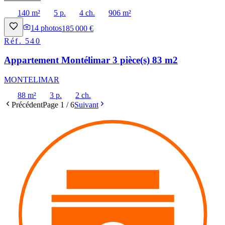
140 m²
5 p.
4 ch.
906 m²
14
photos
185 000 €
Réf.
540
Appartement Montélimar 3 pièce(s) 83 m2
MONTELIMAR
88 m²
3 p.
2 ch.
Précédent
Page
1
/
6
Suivant