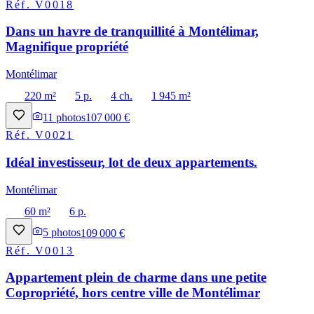
Réf.
V0018
Dans un havre de tranquillité à Montélimar,
Magnifique propriété
Montélimar
220 m²
5 p.
4 ch.
1 945 m²
11
photos
107 000 €
Réf.
V0021
Idéal investisseur, lot de deux appartements.
Montélimar
60 m²
6 p.
5
photos
109 000 €
Réf.
V0013
Appartement plein de charme dans une petite
Copropriété, hors centre ville de Montélimar