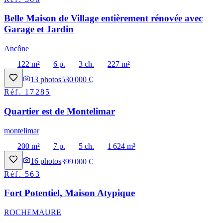
Belle Maison de Village entièrement rénovée avec
Garage et Jardin
Ancône
122 m²
6 p.
3 ch.
227 m²
13
photos
530 000 €
Réf.
17285
Quartier est de Montelimar
montelimar
200 m²
7 p.
5 ch.
1 624 m²
16
photos
399 000 €
Réf.
563
Fort Potentiel, Maison Atypique
ROCHEMAURE