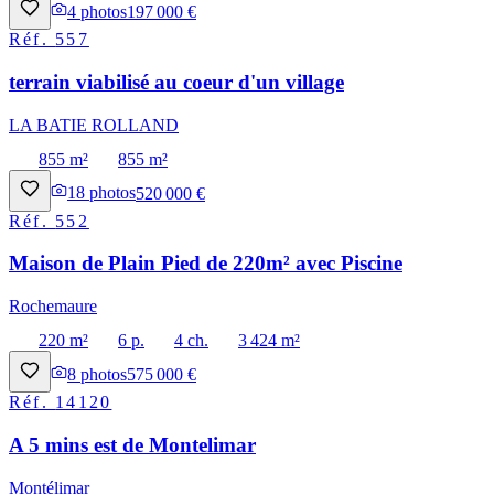
4
photos
197 000 €
Réf.
557
terrain viabilisé au coeur d'un village
LA BATIE ROLLAND
855 m²
855 m²
18
photos
520 000 €
Réf.
552
Maison de Plain Pied de 220m² avec Piscine
Rochemaure
220 m²
6 p.
4 ch.
3 424 m²
8
photos
575 000 €
Réf.
14120
A 5 mins est de Montelimar
Montélimar