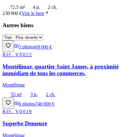
72.5 m²
4 p.
2 ch.
230 900 €
Voir le bien
Autres biens
5
photos
69 000 €
Réf.
V0022
Montélimar, quartier Saint James, à proximité
immédiate de tous les commerces.
Montélimar
55 m²
3 p.
2 ch.
6
photos
740 000 €
Réf.
V0019
Superbe Demeure
Montélimar