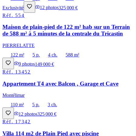
Exclusivité
12
photos
325 000 €
Réf.
554
Maison de plain-pied de 122 m² hab sur un Terrain
de 588 m² à 5 minutes de la centrale du Tricastin
PIERRELATTE
122 m²
5 p.
4 ch.
588 m²
9
photos
149 000 €
Réf.
13452
Appartement T4 avec Balcon , Garage et Cave
Montélimar
110 m²
5 p.
3 ch.
12
photos
325 000 €
Réf.
17342
Villa 114 m2 de Plain Pied avec piscine