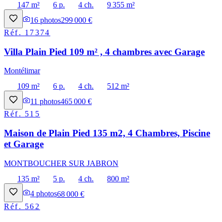
147 m²
6 p.
4 ch.
9 355 m²
16
photos
299 000 €
Réf.
17374
Villa Plain Pied 109 m² , 4 chambres avec Garage
Montélimar
109 m²
6 p.
4 ch.
512 m²
11
photos
465 000 €
Réf.
515
Maison de Plain Pied 135 m2, 4 Chambres, Piscine
et Garage
MONTBOUCHER SUR JABRON
135 m²
5 p.
4 ch.
800 m²
4
photos
68 000 €
Réf.
562