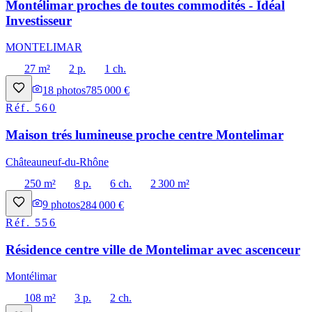
Montélimar proches de toutes commodités - Idéal
Investisseur
MONTELIMAR
27 m²
2 p.
1 ch.
18
photos
785 000 €
Réf.
560
Maison trés lumineuse proche centre Montelimar
Châteauneuf-du-Rhône
250 m²
8 p.
6 ch.
2 300 m²
9
photos
284 000 €
Réf.
556
Résidence centre ville de Montelimar avec ascenceur
Montélimar
108 m²
3 p.
2 ch.