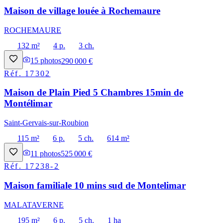
Maison de village louée à Rochemaure
ROCHEMAURE
132 m²
4 p.
3 ch.
15
photos
290 000 €
Réf.
17302
Maison de Plain Pied 5 Chambres 15min de
Montélimar
Saint-Gervais-sur-Roubion
115 m²
6 p.
5 ch.
614 m²
11
photos
525 000 €
Réf.
17238-2
Maison familiale 10 mins sud de Montelimar
MALATAVERNE
195 m²
6 p.
5 ch.
1 ha