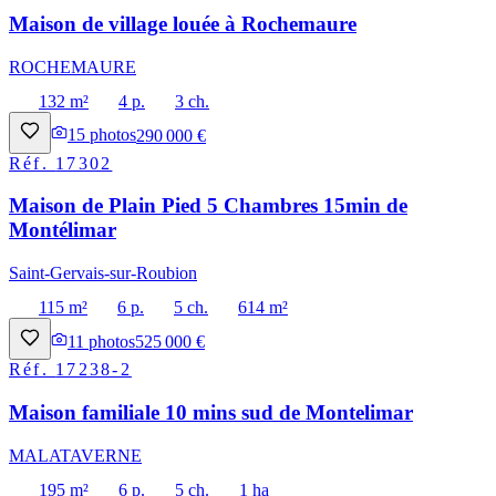
Maison de village louée à Rochemaure
ROCHEMAURE
132 m²
4 p.
3 ch.
15
photos
290 000 €
Réf.
17302
Maison de Plain Pied 5 Chambres 15min de
Montélimar
Saint-Gervais-sur-Roubion
115 m²
6 p.
5 ch.
614 m²
11
photos
525 000 €
Réf.
17238-2
Maison familiale 10 mins sud de Montelimar
MALATAVERNE
195 m²
6 p.
5 ch.
1 ha