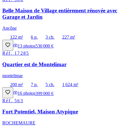
Belle Maison de Village entièrement rénovée avec
Garage et Jardin
Ancône
122 m²
6 p.
3 ch.
227 m²
13
photos
530 000 €
Réf.
17285
Quartier est de Montelimar
montelimar
200 m²
7 p.
5 ch.
1 624 m²
16
photos
399 000 €
Réf.
563
Fort Potentiel, Maison Atypique
ROCHEMAURE