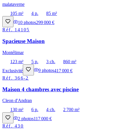
malataverne
105 m²
4 p.
85 m²
10
photos
299 000 €
Réf.
14105
Spacieuse Maison
Montélimar
123 m²
5 p.
3 ch.
860 m²
Exclusivité
9
photos
417 000 €
Réf.
366-2
Maison 4 chambres avec piscine
Cleon d'Andran
130 m²
6 p.
4 ch.
2 700 m²
2
photos
117 000 €
Réf.
430