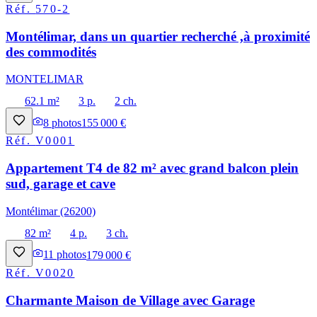
Réf.
570-2
Montélimar, dans un quartier recherché ,à proximité
des commodités
MONTELIMAR
62.1 m²
3 p.
2 ch.
8
photos
155 000 €
Réf.
V0001
Appartement T4 de 82 m² avec grand balcon plein
sud, garage et cave
Montélimar (26200)
82 m²
4 p.
3 ch.
11
photos
179 000 €
Réf.
V0020
Charmante Maison de Village avec Garage