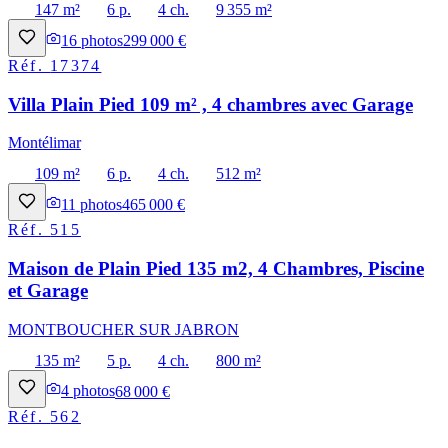
147 m²
6 p.
4 ch.
9 355 m²
16
photos
299 000 €
Réf.
17374
Villa Plain Pied 109 m² , 4 chambres avec Garage
Montélimar
109 m²
6 p.
4 ch.
512 m²
11
photos
465 000 €
Réf.
515
Maison de Plain Pied 135 m2, 4 Chambres, Piscine
et Garage
MONTBOUCHER SUR JABRON
135 m²
5 p.
4 ch.
800 m²
4
photos
68 000 €
Réf.
562