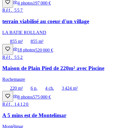
4
photos
197 000 €
Réf.
557
terrain viabilisé au coeur d'un village
LA BATIE ROLLAND
855 m²
855 m²
18
photos
520 000 €
Réf.
552
Maison de Plain Pied de 220m² avec Piscine
Rochemaure
220 m²
6 p.
4 ch.
3 424 m²
8
photos
575 000 €
Réf.
14120
A 5 mins est de Montelimar
Montélimar