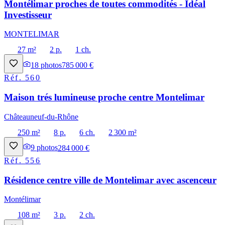
Montélimar proches de toutes commodités - Idéal
Investisseur
MONTELIMAR
27 m²
2 p.
1 ch.
18
photos
785 000 €
Réf.
560
Maison trés lumineuse proche centre Montelimar
Châteauneuf-du-Rhône
250 m²
8 p.
6 ch.
2 300 m²
9
photos
284 000 €
Réf.
556
Résidence centre ville de Montelimar avec ascenceur
Montélimar
108 m²
3 p.
2 ch.