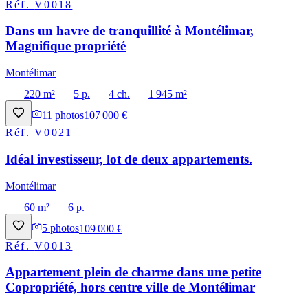
Réf.
V0018
Dans un havre de tranquillité à Montélimar,
Magnifique propriété
Montélimar
220 m²
5 p.
4 ch.
1 945 m²
11
photos
107 000 €
Réf.
V0021
Idéal investisseur, lot de deux appartements.
Montélimar
60 m²
6 p.
5
photos
109 000 €
Réf.
V0013
Appartement plein de charme dans une petite
Copropriété, hors centre ville de Montélimar