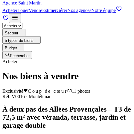
Agence Saint Martin
Acheter
Louer
Vendre
Estimer
Gérer
Nos agences
Notre équipe
Secteur
5 types de biens
Budget
Rechercher
Acheter
Nos biens à vendre
Exclusivité
Coup de cœur
11
photos
Réf.
V0016
·
Montélimar
À deux pas des Allées Provençales – T3 de
72,5 m² avec véranda, terrasse, jardin et
garage double