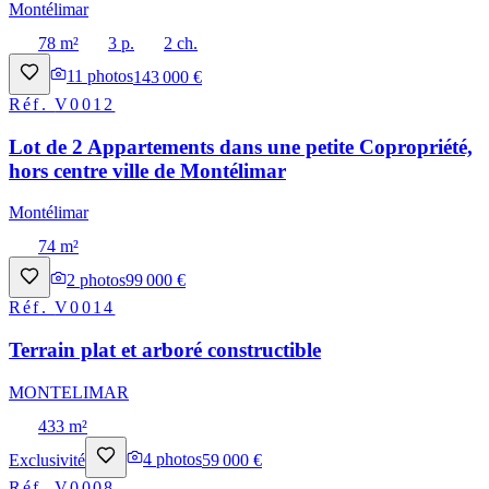
Montélimar
78 m²
3 p.
2 ch.
11
photos
143 000 €
Réf.
V0012
Lot de 2 Appartements dans une petite Copropriété,
hors centre ville de Montélimar
Montélimar
74 m²
2
photos
99 000 €
Réf.
V0014
Terrain plat et arboré constructible
MONTELIMAR
433 m²
Exclusivité
4
photos
59 000 €
Réf.
V0008