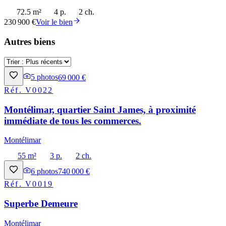
72.5 m²
4 p.
2 ch.
230 900 €
Voir le bien
Autres biens
5
photos
69 000 €
Réf.
V0022
Montélimar, quartier Saint James, à proximité
immédiate de tous les commerces.
Montélimar
55 m²
3 p.
2 ch.
6
photos
740 000 €
Réf.
V0019
Superbe Demeure
Montélimar