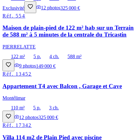
Exclusivité
12
photos
325 000 €
Réf.
554
Maison de plain-pied de 122 m² hab sur un Terrain
de 588 m² à 5 minutes de la centrale du Tricastin
PIERRELATTE
122 m²
5 p.
4 ch.
588 m²
9
photos
149 000 €
Réf.
13452
Appartement T4 avec Balcon , Garage et Cave
Montélimar
110 m²
5 p.
3 ch.
12
photos
325 000 €
Réf.
17342
Villa 114 m2 de Plain Pied avec piscine