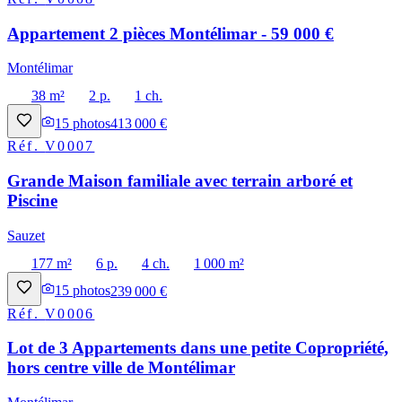
Appartement 2 pièces Montélimar - 59 000 €
Montélimar
38 m²
2 p.
1 ch.
15
photos
413 000 €
Réf.
V0007
Grande Maison familiale avec terrain arboré et
Piscine
Sauzet
177 m²
6 p.
4 ch.
1 000 m²
15
photos
239 000 €
Réf.
V0006
Lot de 3 Appartements dans une petite Copropriété,
hors centre ville de Montélimar