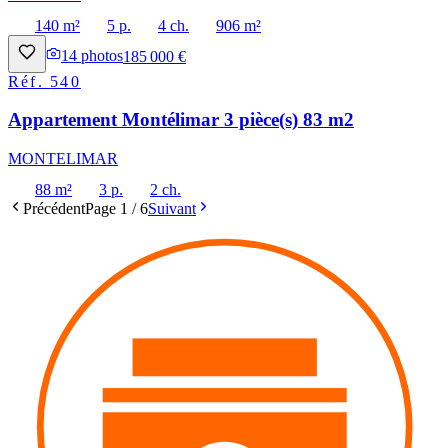
140 m²
5 p.
4 ch.
906 m²
14
photos
185 000 €
Réf.
540
Appartement Montélimar 3 pièce(s) 83 m2
MONTELIMAR
88 m²
3 p.
2 ch.
Précédent
Page
1
/
6
Suivant