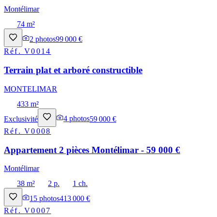
Montélimar
74 m²
2
photos
99 000 €
Réf.
V0014
Terrain plat et arboré constructible
MONTELIMAR
433 m²
Exclusivité
4
photos
59 000 €
Réf.
V0008
Appartement 2 pièces Montélimar - 59 000 €
Montélimar
38 m²
2 p.
1 ch.
15
photos
413 000 €
Réf.
V0007