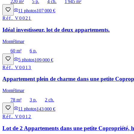
220 m²
5 p.
4 ch.
1 945 m²
11
photos
107 000 €
Réf.
V0021
Idéal investisseur, lot de deux appartements.
Montélimar
60 m²
6 p.
5
photos
109 000 €
Réf.
V0013
Appartement plein de charme dans une petite Copropri
Montélimar
78 m²
3 p.
2 ch.
11
photos
143 000 €
Réf.
V0012
Lot de 2 Appartements dans une petite Copropriété, h