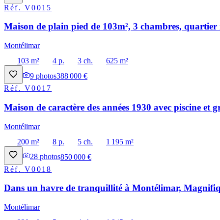
Réf.
V0015
Maison de plain pied de 103m², 3 chambres, quartier 
Montélimar
103 m²
4 p.
3 ch.
625 m²
9
photos
388 000 €
Réf.
V0017
Maison de caractère des années 1930 avec piscine et g
Montélimar
200 m²
8 p.
5 ch.
1 195 m²
28
photos
850 000 €
Réf.
V0018
Dans un havre de tranquillité à Montélimar, Magnifiq
Montélimar