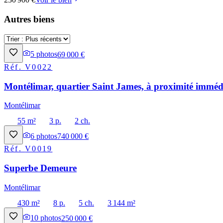
Autres biens
5
photos
69 000 €
Réf.
V0022
Montélimar, quartier Saint James, à proximité immédi
Montélimar
55 m²
3 p.
2 ch.
6
photos
740 000 €
Réf.
V0019
Superbe Demeure
Montélimar
430 m²
8 p.
5 ch.
3 144 m²
10
photos
250 000 €