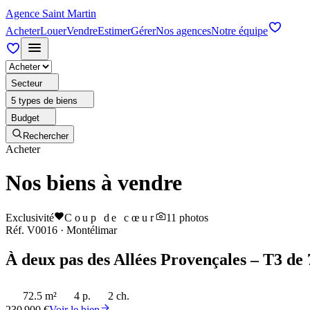
Agence Saint Martin
Acheter
Louer
Vendre
Estimer
Gérer
Nos agences
Notre équipe
Secteur
5 types de biens
Budget
Rechercher
Acheter
Nos biens à vendre
Exclusivité
Coup de cœur
11
photos
Réf.
V0016
·
Montélimar
À deux pas des Allées Provençales – T3 de 
72.5 m²
4 p.
2 ch.
230 900 €
Voir le bien