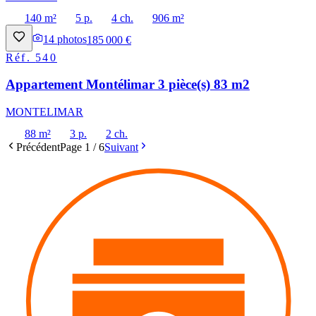
140 m²
5 p.
4 ch.
906 m²
14
photos
185 000 €
Réf.
540
Appartement Montélimar 3 pièce(s) 83 m2
MONTELIMAR
88 m²
3 p.
2 ch.
Précédent
Page
1
/
6
Suivant