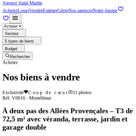
Agence Saint Martin
Acheter
Louer
Vendre
Estimer
Gérer
Nos agences
Notre équipe
Secteur
5 types de biens
Budget
Rechercher
Acheter
Nos biens à vendre
Exclusivité
Coup de cœur
11
photos
Réf.
V0016
·
Montélimar
À deux pas des Allées Provençales – T3 de
72,5 m² avec véranda, terrasse, jardin et
garage double