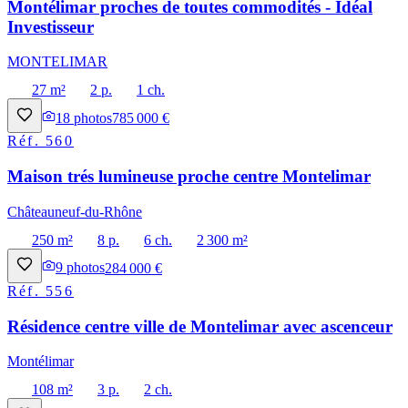
Montélimar proches de toutes commodités - Idéal
Investisseur
MONTELIMAR
27 m²
2 p.
1 ch.
18
photos
785 000 €
Réf.
560
Maison trés lumineuse proche centre Montelimar
Châteauneuf-du-Rhône
250 m²
8 p.
6 ch.
2 300 m²
9
photos
284 000 €
Réf.
556
Résidence centre ville de Montelimar avec ascenceur
Montélimar
108 m²
3 p.
2 ch.