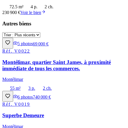
72.5 m²
4 p.
2 ch.
230 900 €
Voir le bien
Autres biens
5
photos
69 000 €
Réf.
V0022
Montélimar, quartier Saint James, à proximité
immédiate de tous les commerces.
Montélimar
55 m²
3 p.
2 ch.
6
photos
740 000 €
Réf.
V0019
Superbe Demeure
Montélimar