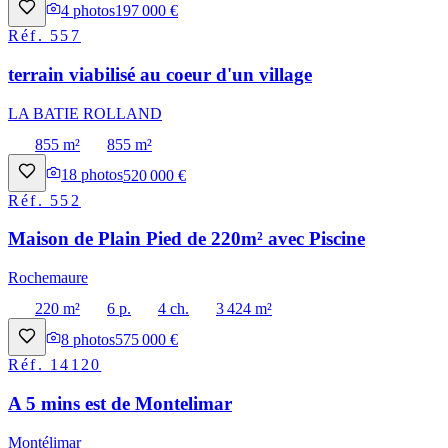
4
photos
197 000 €
Réf.
557
terrain viabilisé au coeur d'un village
LA BATIE ROLLAND
855 m²
855 m²
18
photos
520 000 €
Réf.
552
Maison de Plain Pied de 220m² avec Piscine
Rochemaure
220 m²
6 p.
4 ch.
3 424 m²
8
photos
575 000 €
Réf.
14120
A 5 mins est de Montelimar
Montélimar