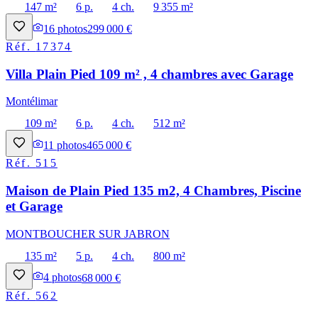
147 m²
6 p.
4 ch.
9 355 m²
16
photos
299 000 €
Réf.
17374
Villa Plain Pied 109 m² , 4 chambres avec Garage
Montélimar
109 m²
6 p.
4 ch.
512 m²
11
photos
465 000 €
Réf.
515
Maison de Plain Pied 135 m2, 4 Chambres, Piscine
et Garage
MONTBOUCHER SUR JABRON
135 m²
5 p.
4 ch.
800 m²
4
photos
68 000 €
Réf.
562