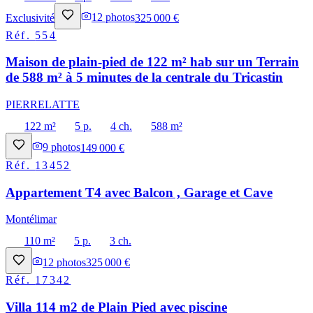
Exclusivité
12
photos
325 000 €
Réf.
554
Maison de plain-pied de 122 m² hab sur un Terrain
de 588 m² à 5 minutes de la centrale du Tricastin
PIERRELATTE
122 m²
5 p.
4 ch.
588 m²
9
photos
149 000 €
Réf.
13452
Appartement T4 avec Balcon , Garage et Cave
Montélimar
110 m²
5 p.
3 ch.
12
photos
325 000 €
Réf.
17342
Villa 114 m2 de Plain Pied avec piscine