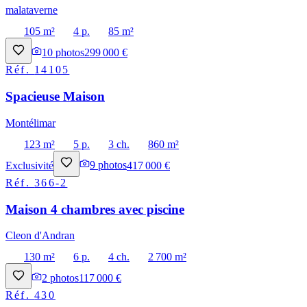
malataverne
105 m²
4 p.
85 m²
10
photos
299 000 €
Réf.
14105
Spacieuse Maison
Montélimar
123 m²
5 p.
3 ch.
860 m²
Exclusivité
9
photos
417 000 €
Réf.
366-2
Maison 4 chambres avec piscine
Cleon d'Andran
130 m²
6 p.
4 ch.
2 700 m²
2
photos
117 000 €
Réf.
430