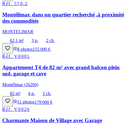
Réf.
570-2
Montélimar, dans un quartier recherché ,à proximité
des commodités
MONTELIMAR
62.1 m²
3 p.
2 ch.
8
photos
155 000 €
Réf.
V0001
Appartement T4 de 82 m² avec grand balcon plein
sud, garage et cave
Montélimar (26200)
82 m²
4 p.
3 ch.
11
photos
179 000 €
Réf.
V0020
Charmante Maison de Village avec Garage