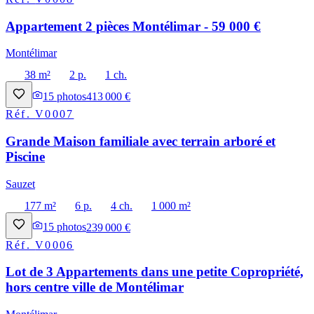
Appartement 2 pièces Montélimar - 59 000 €
Montélimar
38 m²
2 p.
1 ch.
15
photos
413 000 €
Réf.
V0007
Grande Maison familiale avec terrain arboré et
Piscine
Sauzet
177 m²
6 p.
4 ch.
1 000 m²
15
photos
239 000 €
Réf.
V0006
Lot de 3 Appartements dans une petite Copropriété,
hors centre ville de Montélimar