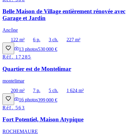
Belle Maison de Village entièrement rénovée avec
Garage et Jardin
Ancône
122 m²
6 p.
3 ch.
227 m²
13
photos
530 000 €
Réf.
17285
Quartier est de Montelimar
montelimar
200 m²
7 p.
5 ch.
1 624 m²
16
photos
399 000 €
Réf.
563
Fort Potentiel, Maison Atypique
ROCHEMAURE