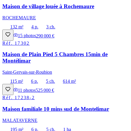
Maison de village louée à Rochemaure
ROCHEMAURE
132 m²
4 p.
3 ch.
15
photos
290 000 €
Réf.
17302
Maison de Plain Pied 5 Chambres 15min de
Montélimar
Saint-Gervais-sur-Roubion
115 m²
6 p.
5 ch.
614 m²
11
photos
525 000 €
Réf.
17238-2
Maison familiale 10 mins sud de Montelimar
MALATAVERNE
195 m²
6 p.
5 ch.
1 ha