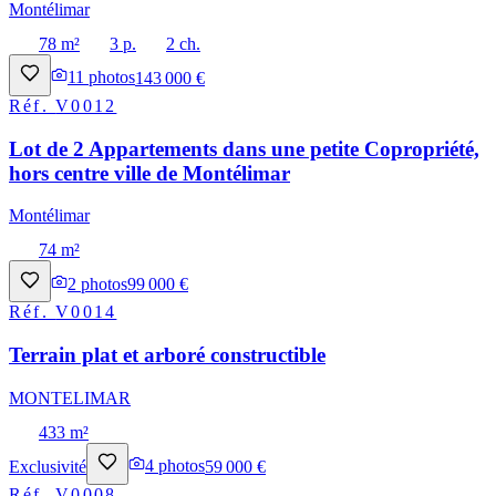
Montélimar
78 m²
3 p.
2 ch.
11
photos
143 000 €
Réf.
V0012
Lot de 2 Appartements dans une petite Copropriété,
hors centre ville de Montélimar
Montélimar
74 m²
2
photos
99 000 €
Réf.
V0014
Terrain plat et arboré constructible
MONTELIMAR
433 m²
Exclusivité
4
photos
59 000 €
Réf.
V0008