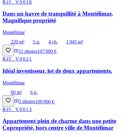
Réf.
V0018
Dans un havre de tranquillité à Montélimar,
Magnifique propriété
Montélimar
220 m²
5 p.
4 ch.
1 945 m²
11
photos
107 000 €
Réf.
V0021
Idéal investisseur, lot de deux appartements.
Montélimar
60 m²
6 p.
5
photos
109 000 €
Réf.
V0013
Appartement plein de charme dans une petite
Copropriété, hors centre ville de Montélimar