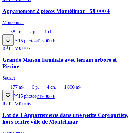
Appartement 2 pièces Montélimar - 59 000 €
Montélimar
38 m²
2 p.
1 ch.
15
photos
413 000 €
Réf.
V0007
Grande Maison familiale avec terrain arboré et
Piscine
Sauzet
177 m²
6 p.
4 ch.
1 000 m²
15
photos
239 000 €
Réf.
V0006
Lot de 3 Appartements dans une petite Copropriété,
hors centre ville de Montélimar