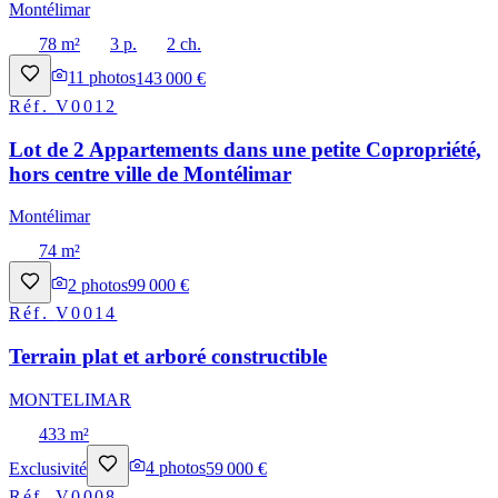
Montélimar
78 m²
3 p.
2 ch.
11
photos
143 000 €
Réf.
V0012
Lot de 2 Appartements dans une petite Copropriété,
hors centre ville de Montélimar
Montélimar
74 m²
2
photos
99 000 €
Réf.
V0014
Terrain plat et arboré constructible
MONTELIMAR
433 m²
Exclusivité
4
photos
59 000 €
Réf.
V0008