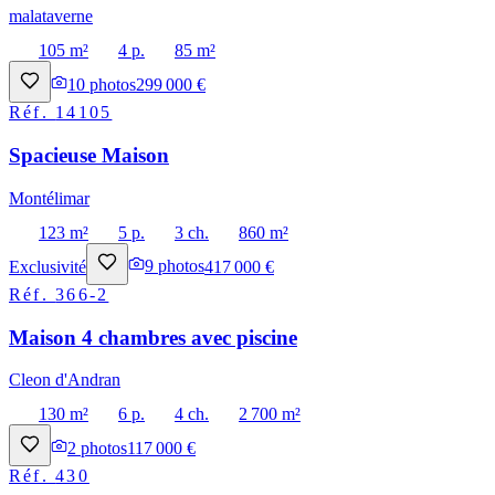
malataverne
105 m²
4 p.
85 m²
10
photos
299 000 €
Réf.
14105
Spacieuse Maison
Montélimar
123 m²
5 p.
3 ch.
860 m²
Exclusivité
9
photos
417 000 €
Réf.
366-2
Maison 4 chambres avec piscine
Cleon d'Andran
130 m²
6 p.
4 ch.
2 700 m²
2
photos
117 000 €
Réf.
430