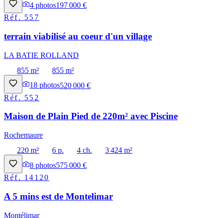
4
photos
197 000 €
Réf.
557
terrain viabilisé au coeur d'un village
LA BATIE ROLLAND
855 m²
855 m²
18
photos
520 000 €
Réf.
552
Maison de Plain Pied de 220m² avec Piscine
Rochemaure
220 m²
6 p.
4 ch.
3 424 m²
8
photos
575 000 €
Réf.
14120
A 5 mins est de Montelimar
Montélimar