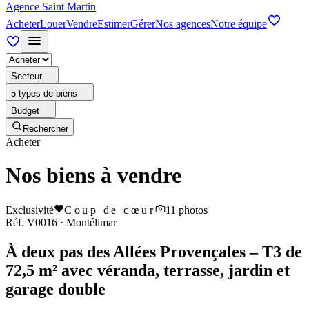
Agence Saint Martin
Acheter
Louer
Vendre
Estimer
Gérer
Nos agences
Notre équipe
Secteur
5 types de biens
Budget
Rechercher
Acheter
Nos biens à vendre
Exclusivité
Coup de cœur
11
photos
Réf.
V0016
·
Montélimar
À deux pas des Allées Provençales – T3 de
72,5 m² avec véranda, terrasse, jardin et
garage double