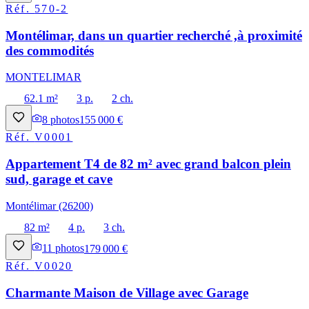
Réf.
570-2
Montélimar, dans un quartier recherché ,à proximité
des commodités
MONTELIMAR
62.1 m²
3 p.
2 ch.
8
photos
155 000 €
Réf.
V0001
Appartement T4 de 82 m² avec grand balcon plein
sud, garage et cave
Montélimar (26200)
82 m²
4 p.
3 ch.
11
photos
179 000 €
Réf.
V0020
Charmante Maison de Village avec Garage