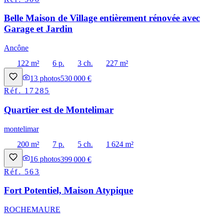
Belle Maison de Village entièrement rénovée avec
Garage et Jardin
Ancône
122 m²
6 p.
3 ch.
227 m²
13
photos
530 000 €
Réf.
17285
Quartier est de Montelimar
montelimar
200 m²
7 p.
5 ch.
1 624 m²
16
photos
399 000 €
Réf.
563
Fort Potentiel, Maison Atypique
ROCHEMAURE