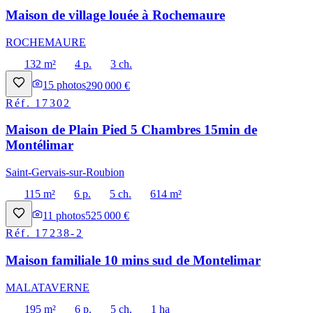
Maison de village louée à Rochemaure
ROCHEMAURE
132 m²
4 p.
3 ch.
15
photos
290 000 €
Réf.
17302
Maison de Plain Pied 5 Chambres 15min de
Montélimar
Saint-Gervais-sur-Roubion
115 m²
6 p.
5 ch.
614 m²
11
photos
525 000 €
Réf.
17238-2
Maison familiale 10 mins sud de Montelimar
MALATAVERNE
195 m²
6 p.
5 ch.
1 ha