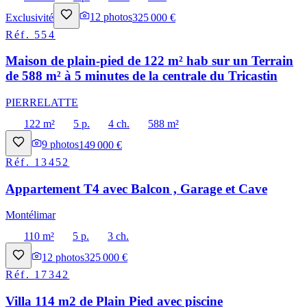
Exclusivité
12
photos
325 000 €
Réf.
554
Maison de plain-pied de 122 m² hab sur un Terrain
de 588 m² à 5 minutes de la centrale du Tricastin
PIERRELATTE
122 m²
5 p.
4 ch.
588 m²
9
photos
149 000 €
Réf.
13452
Appartement T4 avec Balcon , Garage et Cave
Montélimar
110 m²
5 p.
3 ch.
12
photos
325 000 €
Réf.
17342
Villa 114 m2 de Plain Pied avec piscine