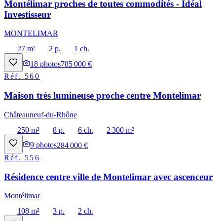
Montélimar proches de toutes commodités - Idéal
Investisseur
MONTELIMAR
27 m²
2 p.
1 ch.
18
photos
785 000 €
Réf.
560
Maison trés lumineuse proche centre Montelimar
Châteauneuf-du-Rhône
250 m²
8 p.
6 ch.
2 300 m²
9
photos
284 000 €
Réf.
556
Résidence centre ville de Montelimar avec ascenceur
Montélimar
108 m²
3 p.
2 ch.