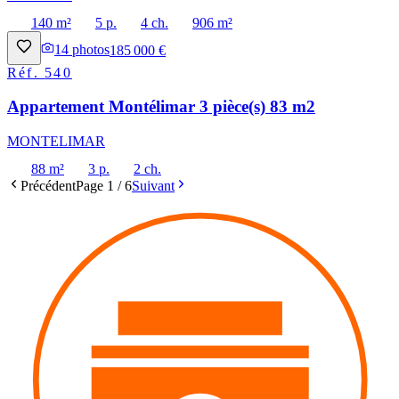
140 m²
5 p.
4 ch.
906 m²
14
photos
185 000 €
Réf.
540
Appartement Montélimar 3 pièce(s) 83 m2
MONTELIMAR
88 m²
3 p.
2 ch.
Précédent
Page
1
/
6
Suivant