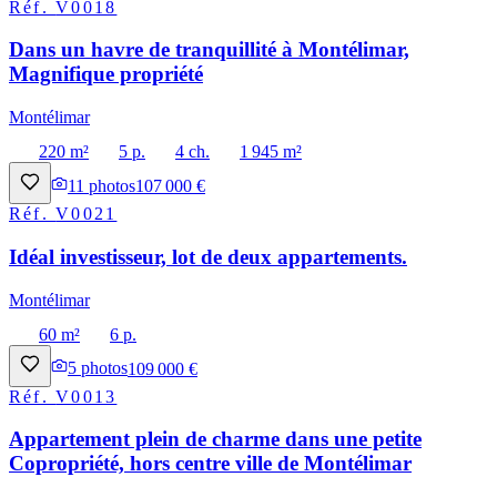
Réf.
V0018
Dans un havre de tranquillité à Montélimar,
Magnifique propriété
Montélimar
220 m²
5 p.
4 ch.
1 945 m²
11
photos
107 000 €
Réf.
V0021
Idéal investisseur, lot de deux appartements.
Montélimar
60 m²
6 p.
5
photos
109 000 €
Réf.
V0013
Appartement plein de charme dans une petite
Copropriété, hors centre ville de Montélimar