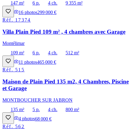
147 m²
6 p.
4 ch.
9 355 m²
16
photos
299 000 €
Réf.
17374
Villa Plain Pied 109 m² , 4 chambres avec Garage
Montélimar
109 m²
6 p.
4 ch.
512 m²
11
photos
465 000 €
Réf.
515
Maison de Plain Pied 135 m2, 4 Chambres, Piscine
et Garage
MONTBOUCHER SUR JABRON
135 m²
5 p.
4 ch.
800 m²
4
photos
68 000 €
Réf.
562